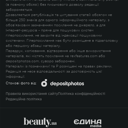
(в повному обсязі) без письмового дозволу редакції
забороняється.
Дозволяється републікація та цитування статей обсягом не
більше 250 знаків для одного інформаційного матеріалу, з
обов'язковим зазначенням посилання на джерело, а для
Інтернет-ресурсів – пряме для пошукових систем
гіперпосилання, не закрите від індексації пошуковими
системами. Гіперпосилання має бути розміщене в підзаголовку
або першому абзаці матеріалу.
Передрук, копіювання, відтворення або інше використання
матеріалів, які містять посилання на rexfeatures.com або
depositphotos.com, суворо заборонені.
Матеріали із позначками
!
та
P
розміщені на правах реклами.
Редакція не несе відповідальності за достовірність цієї
інформації.
Стокові фото від:
Правила використання сайту
Політика конфіденційності
Редакційна політика