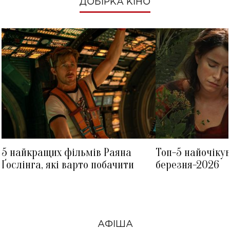
ДОБІРКА КІНО
5 найкращих фільмів Раяна
Топ-5 найочіку
Ґослінга, які варто побачити
березня-2026
АФІША