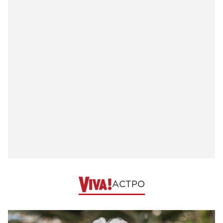
АСТРО