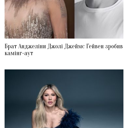
Брат Анджеліни Джолі Джеймс Гейвен зробив
камінг-аут