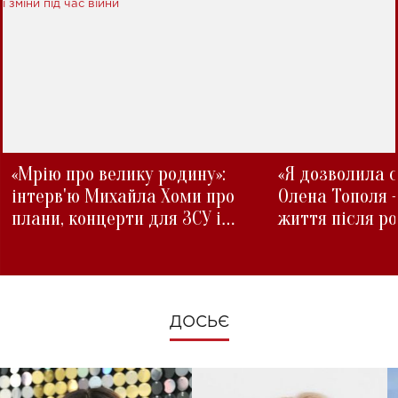
«Мрію про велику родину»:
«Я дозволила с
інтерв'ю Михайла Хоми про
Олена Тополя 
плани, концерти для ЗСУ і
життя після р
зміни під час війни
ДОСЬЄ