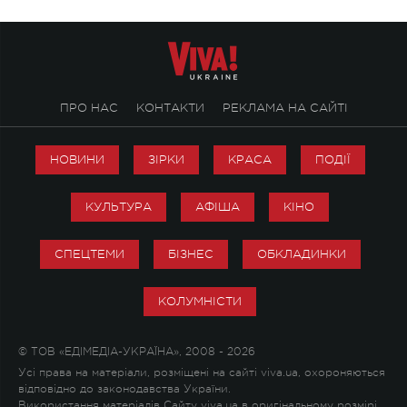
ПРО НАС
КОНТАКТИ
РЕКЛАМА НА САЙТІ
НОВИНИ
ЗІРКИ
КРАСА
ПОДІЇ
КУЛЬТУРА
АФІША
КІНО
СПЕЦТЕМИ
БІЗНЕС
ОБКЛАДИНКИ
КОЛУМНІСТИ
© ТОВ «ЕДІМЕДІА-УКРАЇНА», 2008 - 2026
Усі права на матеріали, розміщені на сайті viva.ua, охороняються
відповідно до законодавства України.
Використання матеріалів Сайту viva.ua в оригінальному розмірі