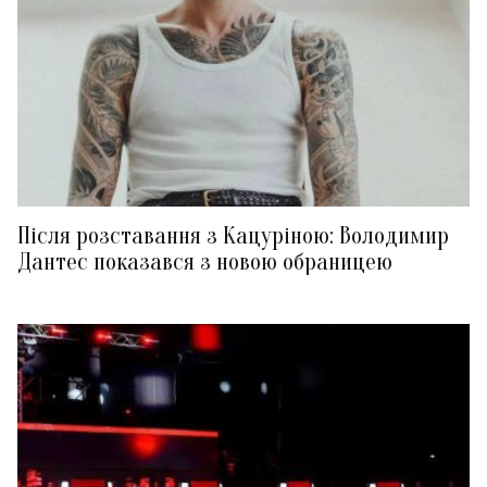
Після розставання з Кацуріною: Володимир
Дантес показався з новою обраницею