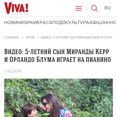
RU
НОВИНИ
ЗІРКИ
КРАСА
ПОДІЇ
КУЛЬТУРА
АФІША
КІНО
ГОЛОВНА
АРХІВ
ВИДЕО: 5-ЛЕТНИЙ СЫН МИРАНДЫ КЕРР И ОРЛАН
Видео: 5-летний сын Миранды Керр
и Орландо Блума играет на пианино
11.02.2016