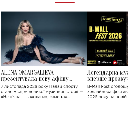
ALENA OMARGALIEVA
Легендарна му
презентувала нову афішу
вперше прозвуч
великого концерту в Палаці
Україні: де від
7 листопада 2026 року Палац спорту
B-Mall Fest оголош
спорту
стане місцем великої музичної історії —
хедлайнера фестива
«Не пʼяна — закохана», саме так
2026 року на новій т
символічно названо майбутній концерт
stage відбудеться у
ALENA OMARGALIEVA.
ENIGMA VOICES' OR