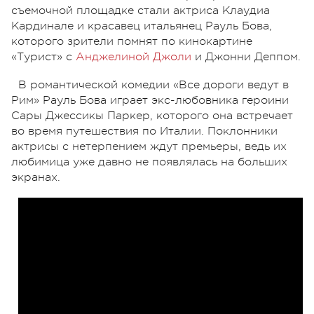
съемочной площадке стали актриса Клаудиа
Кардинале и красавец итальянец Рауль Бова,
которого зрители помнят по кинокартине
«Турист» с
Анджелиной Джоли
и Джонни Деппом.
В романтической комедии «Все дороги ведут в
Рим» Рауль Бова играет экс-любовника героини
Сары Джессикы Паркер, которого она встречает
во время путешествия по Италии. Поклонники
актрисы с нетерпением ждут премьеры, ведь их
любимица уже давно не появлялась на больших
экранах.