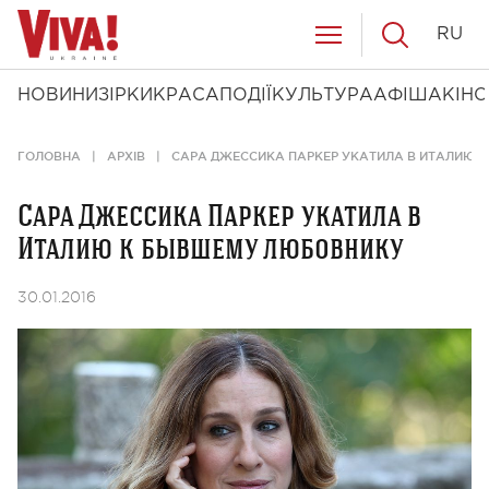
RU
НОВИНИ
ЗІРКИ
КРАСА
ПОДІЇ
КУЛЬТУРА
АФІША
КІНО
ГОЛОВНА
АРХІВ
САРА ДЖЕССИКА ПАРКЕР УКАТИЛА В ИТАЛИЮ 
Сара Джессика Паркер укатила в
Италию к бывшему любовнику
30.01.2016