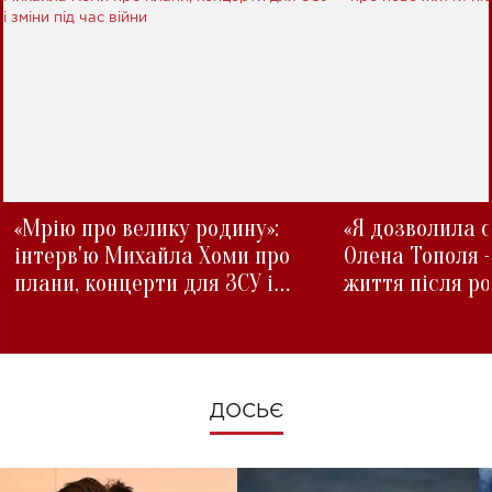
«Мрію про велику родину»:
«Я дозволила с
інтерв'ю Михайла Хоми про
Олена Тополя 
плани, концерти для ЗСУ і
життя після р
зміни під час війни
ДОСЬЄ