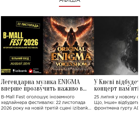
АФІША
Легендарна музика ENIGMA
У Києві відбуде
вперше прозвучить наживо в
концерт пам'ят
Україні: де відбудеться концерт
Клименка: понад
B-Mall Fest оголошує іноземного
25 липня у новому o
виконають пісн
хедлайнера фестивалю: 22 листопада
Що, Інше» відбудеть
2026 року на новій третій сцені izibank
фронтмена гурту A
stage відбудеться українська прем'єра
Клименка. Це буде 
ENIGMA VOICES' ORIGINAL LIVE SHOW.
вечір, присвячений 
творчість стала си
справжньої любові д