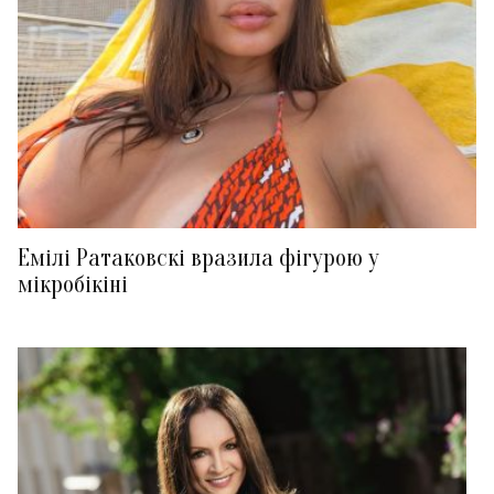
Емілі Ратаковскі вразила фігурою у
мікробікіні