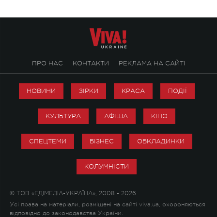
ПРО НАС
КОНТАКТИ
РЕКЛАМА НА САЙТІ
НОВИНИ
ЗІРКИ
КРАСА
ПОДІЇ
КУЛЬТУРА
АФІША
КІНО
СПЕЦТЕМИ
БІЗНЕС
ОБКЛАДИНКИ
КОЛУМНІСТИ
© ТОВ «ЕДІМЕДІА-УКРАЇНА», 2008 - 2026
Усі права на матеріали, розміщені на сайті viva.ua, охороняються
відповідно до законодавства України.