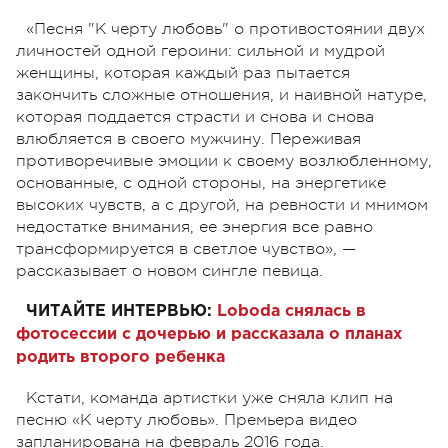
«Песня "К черту любовь" о противостоянии двух
личностей одной героини: сильной и мудрой
женщины, которая каждый раз пытается
закончить сложные отношения, и наивной натуре,
которая поддается страсти и снова и снова
влюбляется в своего мужчину. Переживая
противоречивые эмоции к своему возлюбленному,
основанные, с одной стороны, на энергетике
высоких чувств, а с другой, на ревности и мнимом
недостатке внимания, ее энергия все равно
трансформируется в светлое чувство», —
рассказывает о новом сингле певица.
ЧИТАЙТЕ ИНТЕРВЬЮ:
Loboda снялась в
фотосессии с дочерью и рассказала о планах
родить второго ребенка
Кстати, команда артистки уже сняла клип на
песню «К черту любовь». Премьера видео
запланирована на февраль 2016 года.