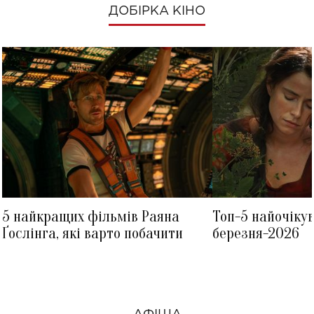
ДОБІРКА КІНО
5 найкращих фільмів Раяна
Топ-5 найочіку
Ґослінга, які варто побачити
березня-2026