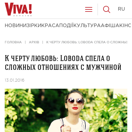
RU
НОВИНИ
ЗІРКИ
КРАСА
ПОДІЇ
КУЛЬТУРА
АФІША
КІНО
ГОЛОВНА
АРХІВ
К ЧЕРТУ ЛЮБОВЬ: LOBODA СПЕЛА О СЛОЖНЫХ
К черту любовь: Loboda спела о
сложных отношениях с мужчиной
13.01.2016