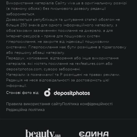
Використання матеріалів Сайту viva.ua в оригінальному розмірі
(в повному обсязі) без письмового дозволу редакції
забороняється.
Дозволяється републікація та цитування статей обсягом не
більше 250 знаків для одного інформаційного матеріалу, з
обов'язковим зазначенням посилання на джерело, а для
Інтернет-ресурсів – пряме для пошукових систем
гіперпосилання, не закрите від індексації пошуковими
системами. Гіперпосилання має бути розміщене в підзаголовку
або першому абзаці матеріалу.
Передрук, копіювання, відтворення або інше використання
матеріалів, які містять посилання на rexfeatures.com або
depositphotos.com, суворо заборонені.
Матеріали із позначками
!
та
P
розміщені на правах реклами.
Редакція не несе відповідальності за достовірність цієї
інформації.
Стокові фото від:
Правила використання сайту
Політика конфіденційності
Редакційна політика