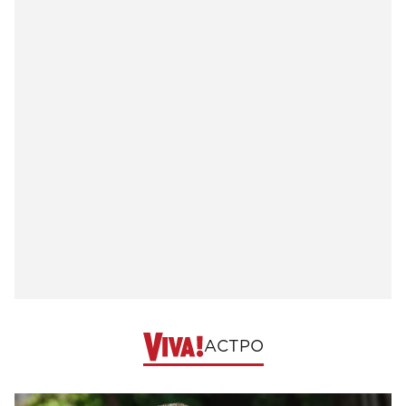
АСТРО