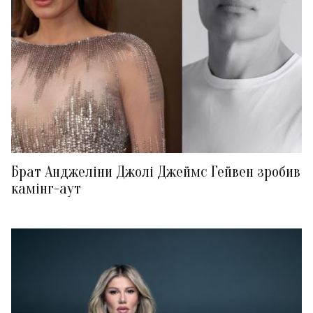
Брат Анджеліни Джолі Джеймс Гейвен зробив
камінг-аут