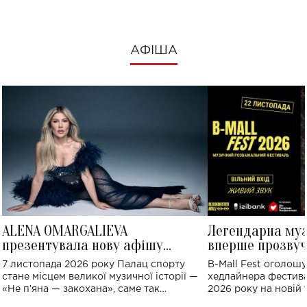
АФІША
ALENA OMARGALIEVA
Легендарна му
презентувала нову афішу
вперше прозвуч
великого концерту в Палаці
Україні: де від
7 листопада 2026 року Палац спорту
B-Mall Fest оголош
спорту
стане місцем великої музичної історії —
хедлайнера фестива
«Не пʼяна — закохана», саме так
2026 року на новій т
символічно названо майбутній концерт
stage відбудеться у