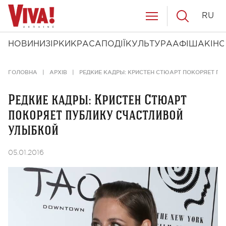
RU
НОВИНИ
ЗІРКИ
КРАСА
ПОДІЇ
КУЛЬТУРА
АФІША
КІНО
ГОЛОВНА
АРХІВ
РЕДКИЕ КАДРЫ: КРИСТЕН СТЮАРТ ПОКОРЯЕТ П
Редкие кадры: Кристен Стюарт
покоряет публику счастливой
улыбкой
05.01.2016