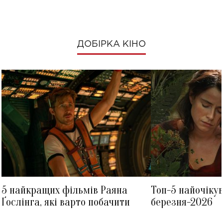
ДОБІРКА КІНО
5 найкращих фільмів Раяна
Топ-5 найочіку
Ґослінга, які варто побачити
березня-2026