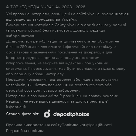
© ТОВ «ЕДІМЕДІА-УКРАЇНА», 2008 - 2026
Усі права на матеріали, розміщені на сайті viva.ua, охороняються
відповідно до законодавства України.
Використання матеріалів Сайту viva.ua в оригінальному розмірі
(в повному обсязі) без письмового дозволу редакції
забороняється.
Дозволяється републікація та цитування статей обсягом не
більше 250 знаків для одного інформаційного матеріалу, з
обов'язковим зазначенням посилання на джерело, а для
Інтернет-ресурсів – пряме для пошукових систем
гіперпосилання, не закрите від індексації пошуковими
системами. Гіперпосилання має бути розміщене в підзаголовку
або першому абзаці матеріалу.
Передрук, копіювання, відтворення або інше використання
матеріалів, які містять посилання на rexfeatures.com або
depositphotos.com, суворо заборонені.
Матеріали із позначками
!
та
P
розміщені на правах реклами.
Редакція не несе відповідальності за достовірність цієї
інформації.
Стокові фото від:
Правила використання сайту
Політика конфіденційності
Редакційна політика