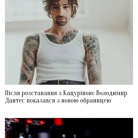
Після розставання з Кацуріною: Володимир
Дантес показався з новою обраницею