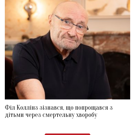
Філ Коллінз зізнався, що попрощався з
дітьми через смертельну хворобу