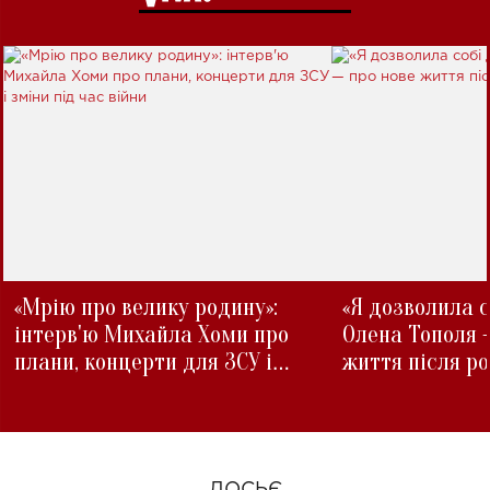
«Мрію про велику родину»:
«Я дозволила с
інтерв'ю Михайла Хоми про
Олена Тополя 
плани, концерти для ЗСУ і
життя після р
зміни під час війни
ДОСЬЄ