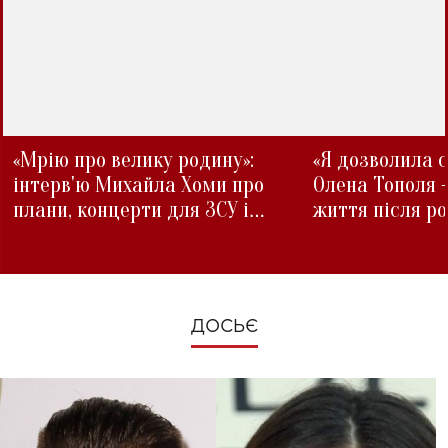
«Мрію про велику родину»:
«Я дозволила с
інтерв'ю Михайла Хоми про
Олена Тополя 
плани, концерти для ЗСУ і
життя після р
зміни під час війни
ДОСЬЄ