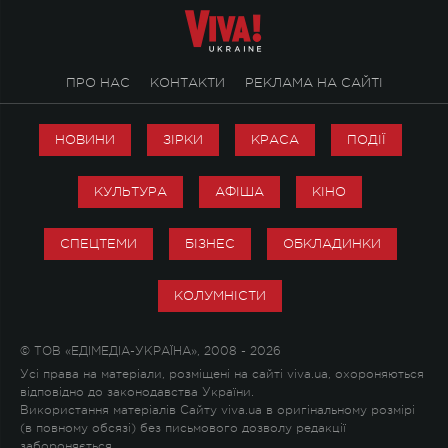
ПРО НАС
КОНТАКТИ
РЕКЛАМА НА САЙТІ
НОВИНИ
ЗІРКИ
КРАСА
ПОДІЇ
КУЛЬТУРА
АФІША
КІНО
СПЕЦТЕМИ
БІЗНЕС
ОБКЛАДИНКИ
КОЛУМНІСТИ
© ТОВ «ЕДІМЕДІА-УКРАЇНА», 2008 - 2026
Усі права на матеріали, розміщені на сайті viva.ua, охороняються
відповідно до законодавства України.
Використання матеріалів Сайту viva.ua в оригінальному розмірі
(в повному обсязі) без письмового дозволу редакції
забороняється.