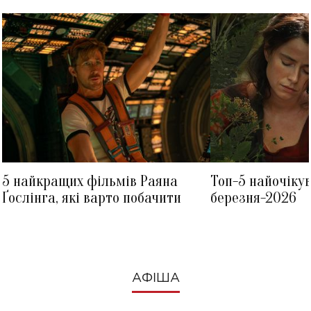
5 найкращих фільмів Раяна
Топ-5 найочіку
Ґослінга, які варто побачити
березня-2026
АФІША