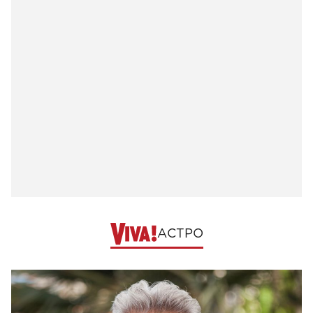
АСТРО