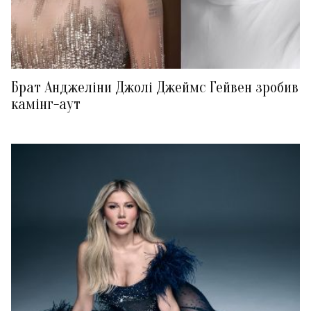
Брат Анджеліни Джолі Джеймс Гейвен зробив
камінг-аут