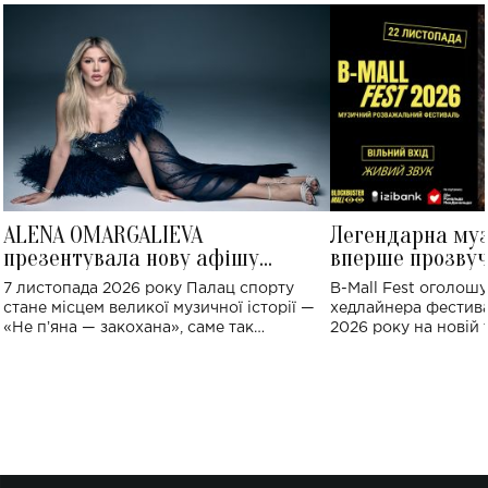
ALENA OMARGALIEVA
Легендарна му
презентувала нову афішу
вперше прозвуч
великого концерту в Палаці
Україні: де від
7 листопада 2026 року Палац спорту
B-Mall Fest оголош
спорту
стане місцем великої музичної історії —
хедлайнера фестива
«Не пʼяна — закохана», саме так
2026 року на новій т
символічно названо майбутній концерт
stage відбудеться у
ALENA OMARGALIEVA.
ENIGMA VOICES' OR