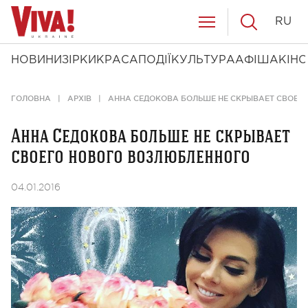
RU
НОВИНИ
ЗІРКИ
КРАСА
ПОДІЇ
КУЛЬТУРА
АФІША
КІНО
ГОЛОВНА
АРХІВ
АННА СЕДОКОВА БОЛЬШЕ НЕ СКРЫВАЕТ СВОЕГ
Анна Седокова больше не скрывает
своего нового возлюбленного
04.01.2016