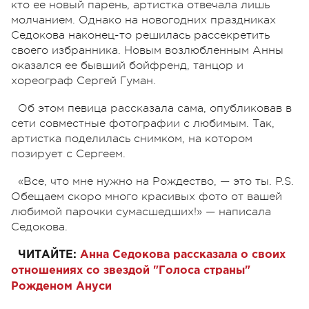
кто ее новый парень, артистка отвечала лишь
молчанием. Однако на новогодних праздниках
Седокова наконец-то решилась рассекретить
своего избранника. Новым возлюбленным Анны
оказался ее бывший бойфренд, танцор и
хореограф Сергей Гуман.
Об этом певица рассказала сама, опубликовав в
сети совместные фотографии с любимым. Так,
артистка поделилась снимком, на котором
позирует с Сергеем.
«Все, что мне нужно на Рождество, — это ты. P.S.
Обещаем скоро много красивых фото от вашей
любимой парочки сумасшедших!» — написала
Седокова.
ЧИТАЙТЕ:
Анна Седокова рассказала о своих
отношениях со звездой "Голоса страны"
Рожденом Ануси