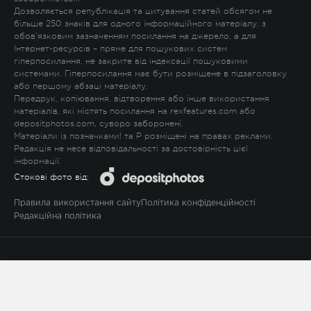
Дозволяється републікація та цитування статей обсягом не
більше 250 знаків для одного інформаційного матеріалу, з
обов'язковим зазначенням посилання на джерело, а для
Інтернет-ресурсів – пряме для пошукових систем
гіперпосилання, не закрите від індексації пошуковими
системами. Гіперпосилання має бути розміщене в підзаголовку
або першому абзаці матеріалу.
Передрук, копіювання, відтворення або інше використання
матеріалів, які містять посилання на rexfeatures.com або
depositphotos.com, суворо заборонені.
Матеріали із позначками
!
та
P
розміщені на правах реклами.
Редакція не несе відповідальності за достовірність цієї
інформації.
Стокові фото від:
Правила використання сайту
Політика конфіденційності
Редакційна політика