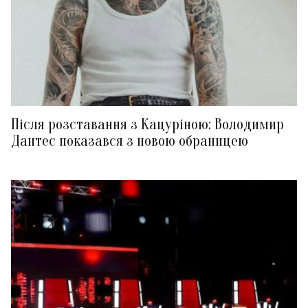
Після розставання з Кацуріною: Володимир
Дантес показався з новою обраницею