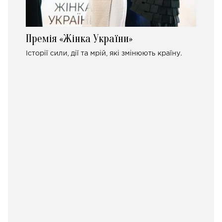
Премія «Жінка України»
Історії сили, дії та мрій, які змінюють країну.