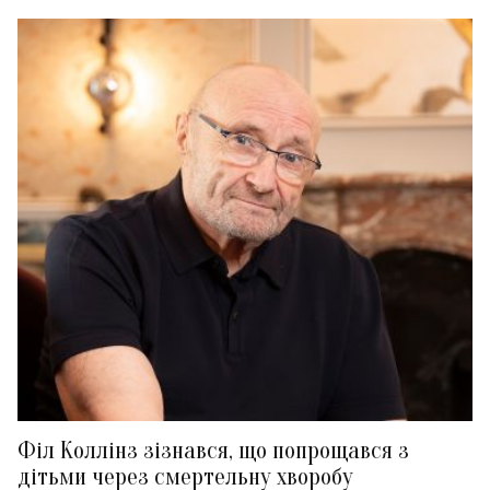
Філ Коллінз зізнався, що попрощався з
дітьми через смертельну хворобу