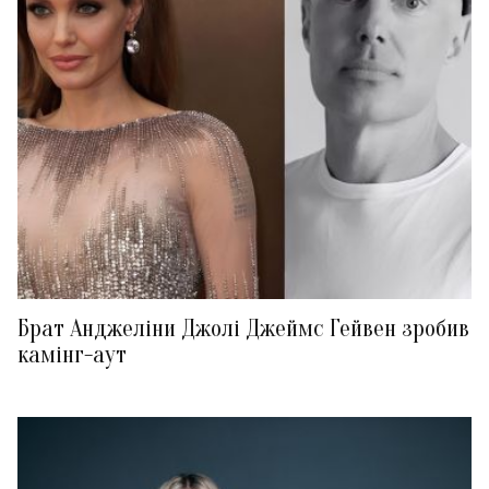
Брат Анджеліни Джолі Джеймс Гейвен зробив
камінг-аут