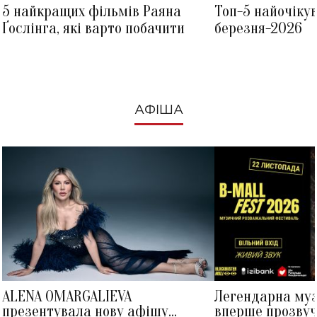
5 найкращих фільмів Раяна
Топ-5 найочіку
Ґослінга, які варто побачити
березня-2026
АФІША
ALENA OMARGALIEVA
Легендарна му
презентувала нову афішу
вперше прозвуч