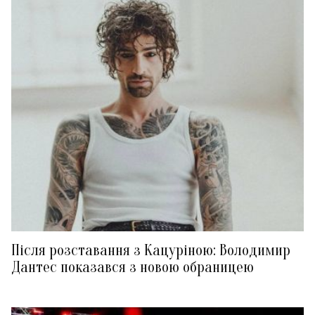
Після розставання з Кацуріною: Володимир
Дантес показався з новою обраницею