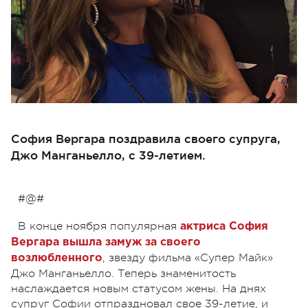
София Вергара поздравила своего супруга,
Джо Манганьелло, с 39-летием.
#@#
В конце ноября популярная
актриса София
Вергара вышла замуж за своего
, звезду фильма «Супер Майк»
возлюбленного
Джо Манганьелло. Теперь знаменитость
наслаждается новым статусом жены. На днях
супруг Софии отпраздновал свое 39-летие, и