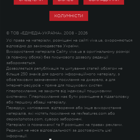
КОЛУМНІСТИ
© ТОВ «ЕДІМЕДІА-УКРАЇНА», 2008 - 2026
Усі права на матеріали, розміщені на сайті viva.ua, охороняються
відповідно до законодавства України.
Використання матеріалів Сайту viva.ua в оригінальному розмірі
(в повному обсязі) без письмового дозволу редакції
забороняється.
Дозволяється републікація та цитування статей обсягом не
більше 250 знаків для одного інформаційного матеріалу, з
обов'язковим зазначенням посилання на джерело, а для
Інтернет-ресурсів – пряме для пошукових систем
гіперпосилання, не закрите від індексації пошуковими
системами. Гіперпосилання має бути розміщене в підзаголовку
або першому абзаці матеріалу.
Передрук, копіювання, відтворення або інше використання
матеріалів, які містять посилання на rexfeatures.com або
depositphotos.com, суворо заборонені.
Матеріали із позначками
!
та
P
розміщені на правах реклами.
Редакція не несе відповідальності за достовірність цієї
інформації.