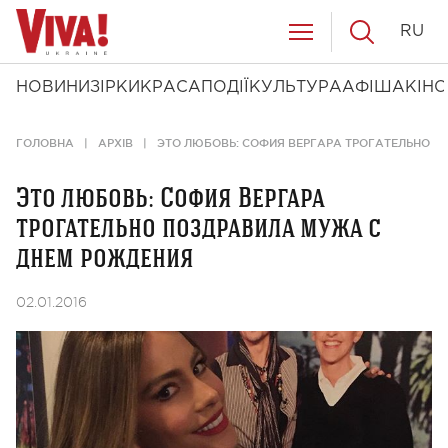
RU
НОВИНИ
ЗІРКИ
КРАСА
ПОДІЇ
КУЛЬТУРА
АФІША
КІНО
ГОЛОВНА
АРХІВ
ЭТО ЛЮБОВЬ: СОФИЯ ВЕРГАРА ТРОГАТЕЛЬНО 
Это любовь: София Вергара
трогательно поздравила мужа с
днем рождения
02.01.2016