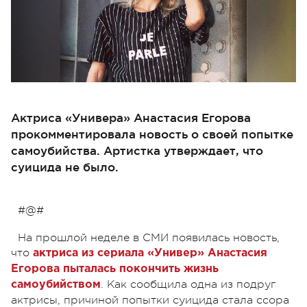
Актриса «Универа» Анастасия Егорова
прокомментировала новость о своей попытке
самоубийства. Артистка утверждает, что
суицида не было.
#@#
На прошлой неделе в СМИ появилась новость,
что
актриса из сериала «Универ» Анастасия
Егорова пыталась покончить жизнь
. Как сообщила одна из подруг
самоубийством
актрисы, причиной попытки суицида стала ссора