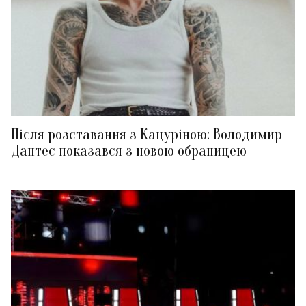
Після розставання з Кацуріною: Володимир
Дантес показався з новою обраницею