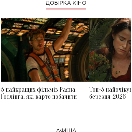
ДОБІРКА КІНО
5 найкращих фільмів Раяна
Топ-5 найочіку
Ґослінга, які варто побачити
березня-2026
АФІША