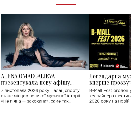
ALENA OMARGALIEVA
Легендарна му
презентувала нову афішу
вперше прозвуч
великого концерту в Палаці
Україні: де від
7 листопада 2026 року Палац спорту
B-Mall Fest оголош
спорту
стане місцем великої музичної історії —
хедлайнера фестива
«Не пʼяна — закохана», саме так
2026 року на новій т
символічно названо майбутній концерт
stage відбудеться у
ALENA OMARGALIEVA.
ENIGMA VOICES' OR