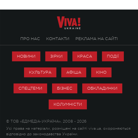
ПРО НАС
КОНТАКТИ
РЕКЛАМА НА САЙТІ
НОВИНИ
ЗІРКИ
КРАСА
ПОДІЇ
КУЛЬТУРА
АФІША
КІНО
СПЕЦТЕМИ
БІЗНЕС
ОБКЛАДИНКИ
КОЛУМНІСТИ
© ТОВ «ЕДІМЕДІА-УКРАЇНА», 2008 - 2026
Усі права на матеріали, розміщені на сайті viva.ua, охороняються
відповідно до законодавства України.