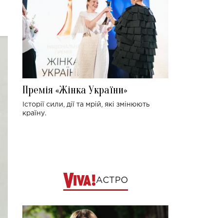
Премія «Жінка України»
Історії сили, дії та мрій, які змінюють
країну.
АСТРО