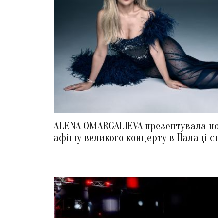
ALENA OMARGALIEVA презентувала н
афішу великого концерту в Палаці с