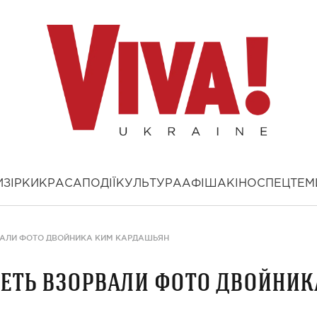
И
ЗІРКИ
КРАСА
ПОДІЇ
КУЛЬТУРА
АФІША
КІНО
СПЕЦТЕМ
РВАЛИ ФОТО ДВОЙНИКА КИМ КАРДАШЬЯН
сеть взорвали фото двойник