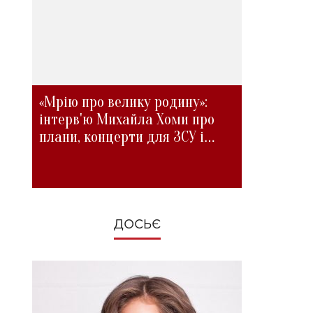
«Мрію про велику родину»:
інтерв'ю Михайла Хоми про
плани, концерти для ЗСУ і
зміни під час війни
ДОСЬЄ