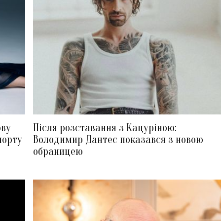
ову
Після розставання з Кацуріною:
порту
Володимир Дантес показався з новою
обраницею