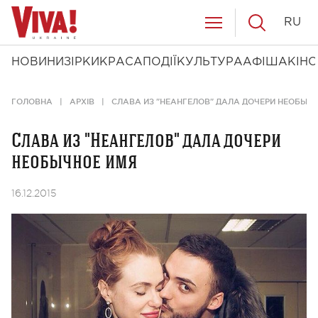
RU
НОВИНИ
ЗІРКИ
КРАСА
ПОДІЇ
КУЛЬТУРА
АФІША
КІНО
ГОЛОВНА
АРХІВ
СЛАВА ИЗ "НЕАНГЕЛОВ" ДАЛА ДОЧЕРИ НЕОБЫЧ
Слава из "Неангелов" дала дочери
необычное имя
16.12.2015