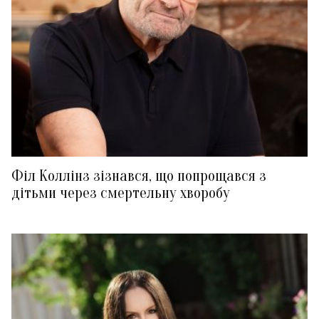
Філ Коллінз зізнався, що попрощався з
дітьми через смертельну хворобу