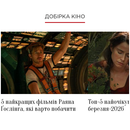
ДОБІРКА КІНО
5 найкращих фільмів Раяна
Топ-5 найочіку
Ґослінга, які варто побачити
березня-2026