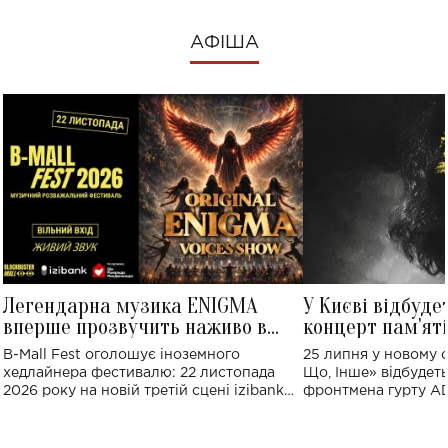
АФІША
Легендарна музика ENIGMA
У Києві відбуде
вперше прозвучить наживо в
концерт пам'ят
Україні: де відбудеться концерт
Клименка: понад
B-Mall Fest оголошує іноземного
25 липня у новому o
виконають пісн
хедлайнера фестивалю: 22 листопада
Що, Інше» відбудеть
2026 року на новій третій сцені izibank
фронтмена гурту A
stage відбудеться українська прем'єра
Клименка. Це буде 
ENIGMA VOICES' ORIGINAL LIVE SHOW.
вечір, присвячений 
творчість стала си