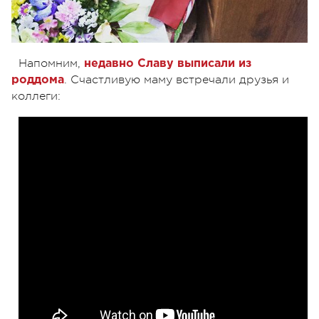
Напомним,
недавно Славу выписали из
. Счастливую маму встречали друзья и
роддома
коллеги: