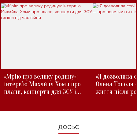
«Мрію про велику родину»:
«Я дозволила с
інтерв'ю Михайла Хоми про
Олена Тополя 
плани, концерти для ЗСУ і
життя після р
зміни під час війни
ДОСЬЄ