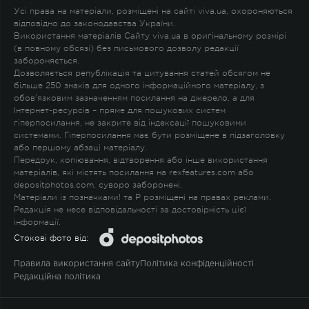
Усі права на матеріали, розміщені на сайті viva.ua, охороняються
відповідно до законодавства України.
Використання матеріалів Сайту viva.ua в оригінальному розмірі
(в повному обсязі) без письмового дозволу редакції
забороняється.
Дозволяється републікація та цитування статей обсягом не
більше 250 знаків для одного інформаційного матеріалу, з
обов'язковим зазначенням посилання на джерело, а для
Інтернет-ресурсів – пряме для пошукових систем
гіперпосилання, не закрите від індексації пошуковими
системами. Гіперпосилання має бути розміщене в підзаголовку
або першому абзаці матеріалу.
Передрук, копіювання, відтворення або інше використання
матеріалів, які містять посилання на rexfeatures.com або
depositphotos.com, суворо заборонені.
Матеріали із позначками
!
та
P
розміщені на правах реклами.
Редакція не несе відповідальності за достовірність цієї
інформації.
Стокові фото від:
Правила використання сайту
Політика конфіденційності
Редакційна політика