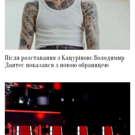
Після розставання з Кацуріною: Володимир
Дантес показався з новою обраницею