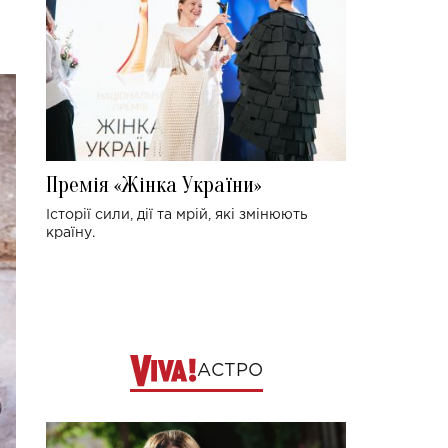
Премія «Жінка України»
Історії сили, дії та мрій, які змінюють
країну.
АСТРО