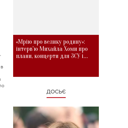
«Мрію про велику родину»:
інтерв'ю Михайла Хоми про
,
плани, концерти для ЗСУ і
зміни під час війни
 в
и
ло
ДОСЬЄ