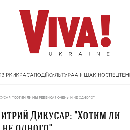
И
ЗІРКИ
КРАСА
ПОДІЇ
КУЛЬТУРА
АФІША
КІНО
СПЕЦТЕМ
УСАР: "ХОТИМ ЛИ МЫ РЕБЕНКА? ОЧЕНЬ! И НЕ ОДНОГО"
итрий Дикусар: "Хотим ли
 не одного"