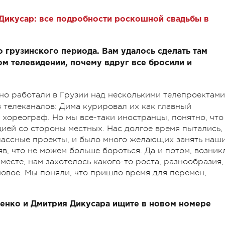
Дикусар: все подробности роскошной свадьбы в
о грузинского периода. Вам удалось сделать там
м телевидении, почему вдруг все бросили и
но работали в Грузии над несколькими телепроектами
 телеканалов: Дима курировал их как главный
 хореограф. Но мы все-таки иностранцы, понятно, что
ией со стороны местных. Нас долгое время пытались,
классные проекты, и было много желающих занять наш
яв, что не можем больше бороться. Да и потом, возник
есте, нам захотелось какого-то роста, разнообразия,
новое. Мы поняли, что пришло время для перемен,
нко и Дмитрия Дикусара ищите в новом номере