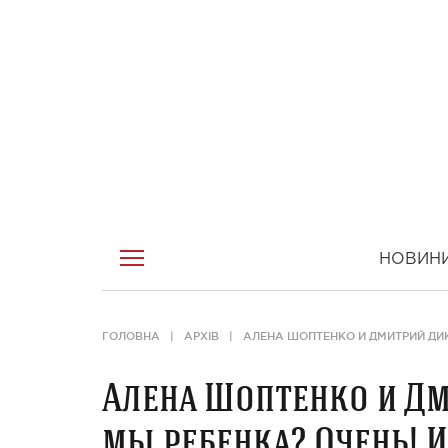
НОВИН
ГОЛОВНА
АРХІВ
АЛЕНА ШОПТЕНКО И ДМИТРИЙ ДИК
Алена Шоптенко и Дм
мы ребенка? Очень! И