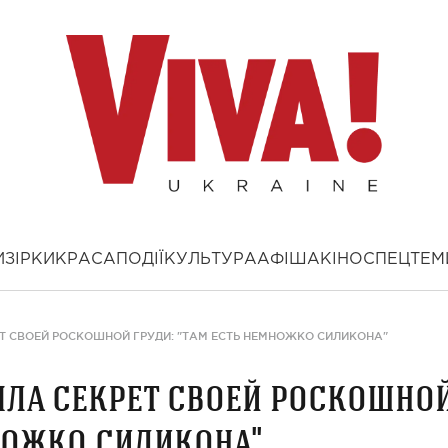
И
ЗІРКИ
КРАСА
ПОДІЇ
КУЛЬТУРА
АФІША
КІНО
СПЕЦТЕМ
Т СВОЕЙ РОСКОШНОЙ ГРУДИ: "ТАМ ЕСТЬ НЕМНОЖКО СИЛИКОНА"
ла секрет своей роскошно
множко силикона"