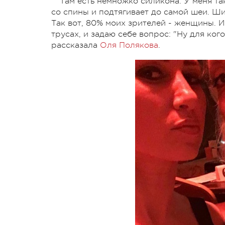
"Там есть немножко силикона. У меня т
со спины и подтягивает до самой шеи. Ши
Так вот, 80% моих зрителей - женщины. И
трусах, и задаю себе вопрос: "Ну для ког
рассказала
Оля Полякова
.