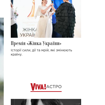
Премія «Жінка України»
Історії сили, дії та мрій, які змінюють
країну.
АСТРО