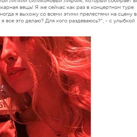
акой липкий силиконовый лифчик, который собирает в
карная вещь! Я же сейчас как раз в концертном туре.
ногда я выхожу со всеми этими прелестями на сцену в
о я все это делаю? Для кого раздеваюсь?", - с улыбкой