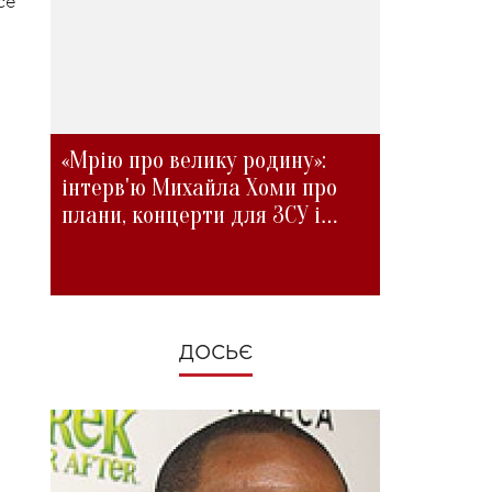
се
«Мрію про велику родину»:
інтерв'ю Михайла Хоми про
плани, концерти для ЗСУ і
зміни під час війни
ДОСЬЄ