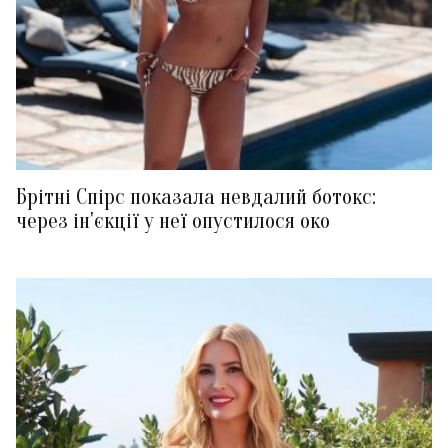
Брітні Спірс показала невдалий ботокс:
через ін'єкції у неї опустилося око