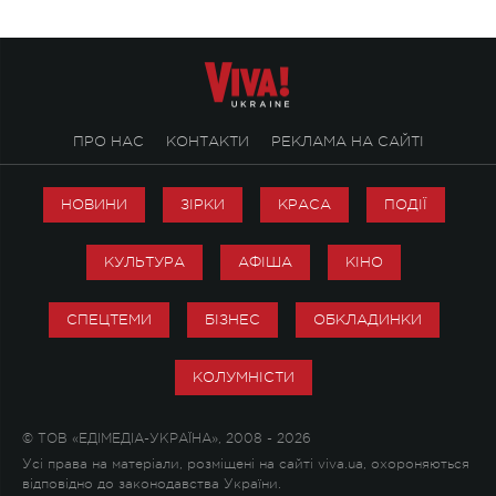
ПРО НАС
КОНТАКТИ
РЕКЛАМА НА САЙТІ
НОВИНИ
ЗІРКИ
КРАСА
ПОДІЇ
КУЛЬТУРА
АФІША
КІНО
СПЕЦТЕМИ
БІЗНЕС
ОБКЛАДИНКИ
КОЛУМНІСТИ
© ТОВ «ЕДІМЕДІА-УКРАЇНА», 2008 - 2026
Усі права на матеріали, розміщені на сайті viva.ua, охороняються
відповідно до законодавства України.