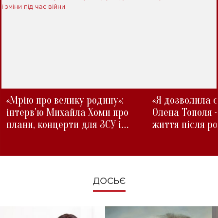
«Мрію про велику родину»:
«Я дозволила с
інтерв'ю Михайла Хоми про
Олена Тополя 
плани, концерти для ЗСУ і
життя після р
зміни під час війни
ДОСЬЄ