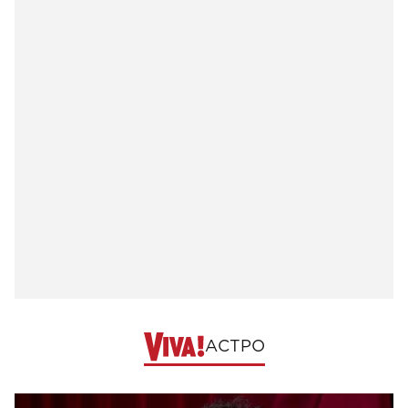
АСТРО