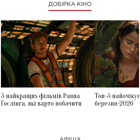
ДОБІРКА КІНО
5 найкращих фільмів Раяна
Топ-5 найочіку
Ґослінга, які варто побачити
березня-2026
АФІША