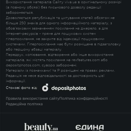
Використання матеріалів Сайту viva.ua в оригінальному розмірі
(в повному обсязі) без письмового дозволу редакції
забороняється.
Дозволяється републікація та цитування статей обсягом не
більше 250 знаків для одного інформаційного матеріалу, з
обов'язковим зазначенням посилання на джерело, а для
Інтернет-ресурсів – пряме для пошукових систем
гіперпосилання, не закрите від індексації пошуковими
системами. Гіперпосилання має бути розміщене в підзаголовку
або першому абзаці матеріалу.
Передрук, копіювання, відтворення або інше використання
матеріалів, які містять посилання на rexfeatures.com або
depositphotos.com, суворо заборонені.
Матеріали із позначками
!
та
P
розміщені на правах реклами.
Редакція не несе відповідальності за достовірність цієї
інформації.
Стокові фото від:
Правила використання сайту
Політика конфіденційності
Редакційна політика