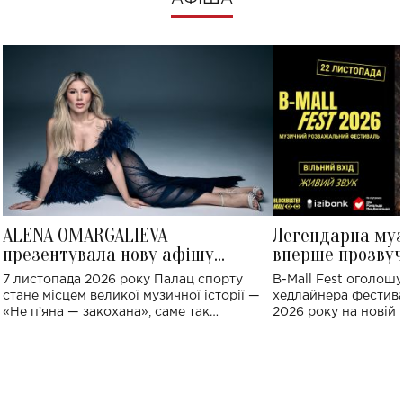
ALENA OMARGALIEVA
Легендарна му
презентувала нову афішу
вперше прозвуч
великого концерту в Палаці
Україні: де від
7 листопада 2026 року Палац спорту
B-Mall Fest оголош
спорту
стане місцем великої музичної історії —
хедлайнера фестива
«Не пʼяна — закохана», саме так
2026 року на новій т
символічно названо майбутній концерт
stage відбудеться у
ALENA OMARGALIEVA.
ENIGMA VOICES' OR