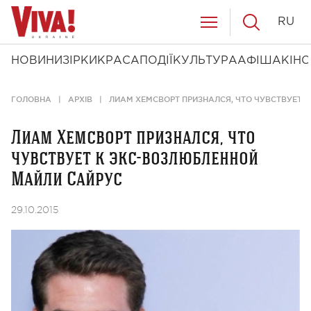
RU
НОВИНИ
ЗІРКИ
КРАСА
ПОДІЇ
КУЛЬТУРА
АФІША
КІНО
ГОЛОВНА
АРХІВ
ЛИАМ ХЕМСВОРТ ПРИЗНАЛСЯ, ЧТО ЧУВСТВУЕТ 
Лиам Хемсворт признался, что
чувствует к экс-возлюбленной
Майли Сайрус
29.10.2015