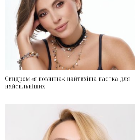
Синдром «я повинна»: найтихіша пастка для
найсильніших