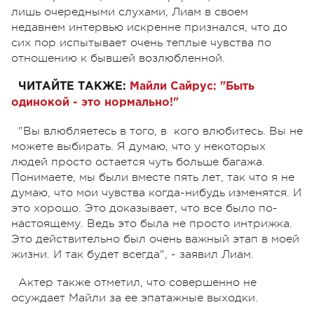
лишь очередными слухами, Лиам в своем
недавнем интервью искренне признался, что до
сих пор испытывает очень теплые чувства по
отношению к бывшей возлюбленной.
ЧИТАЙТЕ ТАКЖЕ:
Майли Сайрус: "Быть
одинокой - это нормально!"
"Вы влюбляетесь в того, в кого влюбитесь. Вы не
можете выбирать. Я думаю, что у некоторых
людей просто остается чуть больше багажа.
Понимаете, мы были вместе пять лет, так что я не
думаю, что мои чувства когда-нибудь изменятся. И
это хорошо. Это доказывает, что все было по-
настоящему. Ведь это была не просто интрижка.
Это действительно был очень важный этап в моей
жизни. И так будет всегда", - заявил Лиам.
Актер также отметил, что совершенно не
осуждает Майли за ее эпатажные выходки.