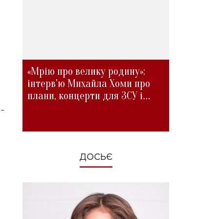
а
«Мрію про велику родину»:
інтерв'ю Михайла Хоми про
плани, концерти для ЗСУ і
зміни під час війни
 –
ДОСЬЄ