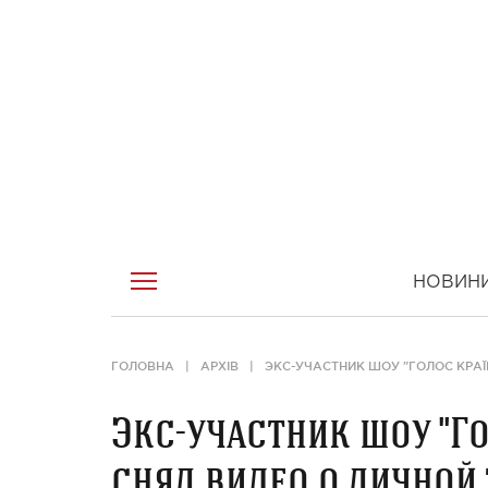
НОВИН
ГОЛОВНА
АРХІВ
ЭКС-УЧАСТНИК ШОУ "ГОЛОС КРАЇ
Экс-участник шоу "Г
снял видео о личной