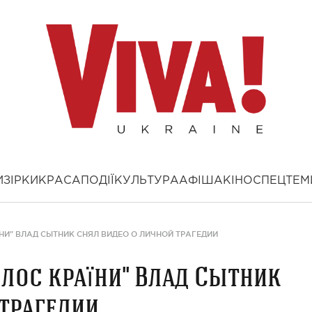
И
ЗІРКИ
КРАСА
ПОДІЇ
КУЛЬТУРА
АФІША
КІНО
СПЕЦТЕМ
НИ" ВЛАД СЫТНИК СНЯЛ ВИДЕО О ЛИЧНОЙ ТРАГЕДИИ
олос країни" Влад Сытник
 трагедии