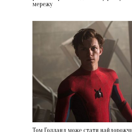
мережу
Том Голланд може стати найдорожч