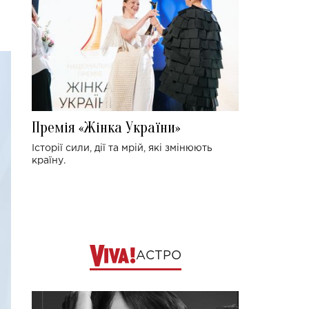
Премія «Жінка України»
Історії сили, дії та мрій, які змінюють
країну.
АСТРО