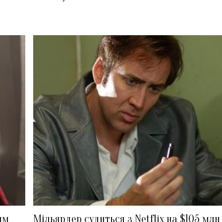
им
Мільярдер судиться з Netflix на $105 млн