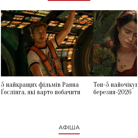
5 найкращих фільмів Раяна
Топ-5 найочіку
Ґослінга, які варто побачити
березня-2026
АФІША