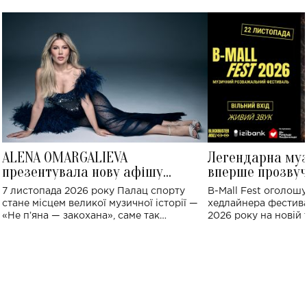
ALENA OMARGALIEVA
Легендарна му
презентувала нову афішу
вперше прозвуч
великого концерту в Палаці
Україні: де від
7 листопада 2026 року Палац спорту
B-Mall Fest оголош
спорту
стане місцем великої музичної історії —
хедлайнера фестива
«Не пʼяна — закохана», саме так
2026 року на новій т
символічно названо майбутній концерт
stage відбудеться у
ALENA OMARGALIEVA.
ENIGMA VOICES' OR