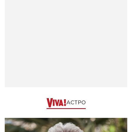
АСТРО