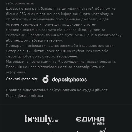
забороняється.
Дозволяється републікація та цитування статей обсягом не
більше 250 знаків для одного інформаційного матеріалу, з
обов'язковим зазначенням посилання на джерело, а для
Інтернет-ресурсів – пряме для пошукових систем
гіперпосилання, не закрите від індексації пошуковими
системами. Гіперпосилання має бути розміщене в підзаголовку
або першому абзаці матеріалу.
Передрук, копіювання, відтворення або інше використання
матеріалів, які містять посилання на rexfeatures.com або
depositphotos.com, суворо заборонені.
Матеріали із позначками
!
та
P
розміщені на правах реклами.
Редакція не несе відповідальності за достовірність цієї
інформації.
Стокові фото від:
Правила використання сайту
Політика конфіденційності
Редакційна політика