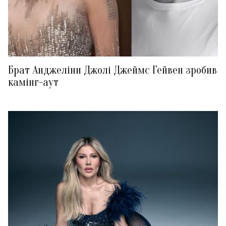
Брат Анджеліни Джолі Джеймс Гейвен зробив
камінг-аут