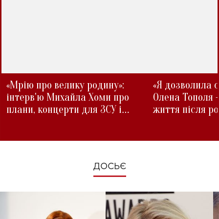
«Мрію про велику родину»:
«Я дозволила с
інтерв'ю Михайла Хоми про
Олена Тополя 
плани, концерти для ЗСУ і
життя після р
зміни під час війни
ДОСЬЄ