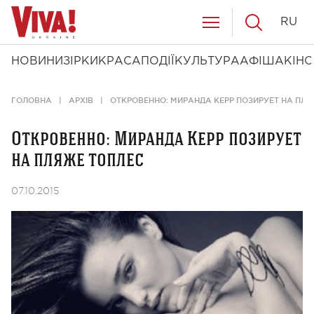
RU
НОВИНИ
ЗІРКИ
КРАСА
ПОДІЇ
КУЛЬТУРА
АФІША
КІНО
ГОЛОВНА
АРХІВ
ОТКРОВЕННО: МИРАНДА КЕРР ПОЗИРУЕТ НА ПЛ
Откровенно: Миранда Керр позирует
на пляже топлес
07.10.2015