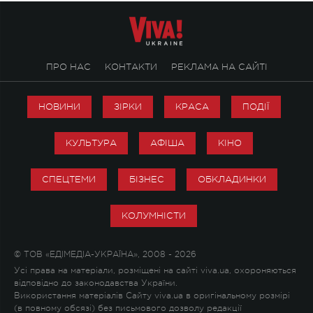
ПРО НАС
КОНТАКТИ
РЕКЛАМА НА САЙТІ
НОВИНИ
ЗІРКИ
КРАСА
ПОДІЇ
КУЛЬТУРА
АФІША
КІНО
СПЕЦТЕМИ
БІЗНЕС
ОБКЛАДИНКИ
КОЛУМНІСТИ
© ТОВ «ЕДІМЕДІА-УКРАЇНА», 2008 - 2026
Усі права на матеріали, розміщені на сайті viva.ua, охороняються
відповідно до законодавства України.
Використання матеріалів Сайту viva.ua в оригінальному розмірі
(в повному обсязі) без письмового дозволу редакції