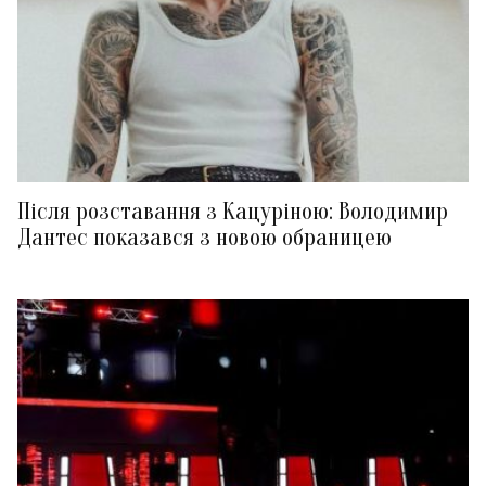
Після розставання з Кацуріною: Володимир
Дантес показався з новою обраницею