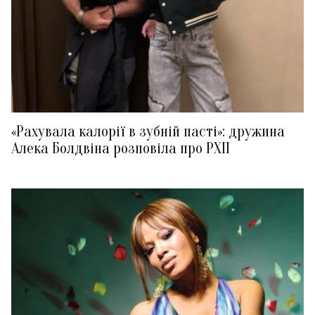
«Рахувала калорії в зубній пасті»: дружина
Алека Болдвіна розповіла про РХП