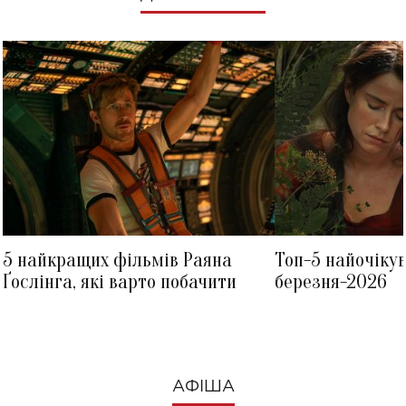
5 найкращих фільмів Раяна
Топ-5 найочіку
Ґослінга, які варто побачити
березня-2026
АФІША