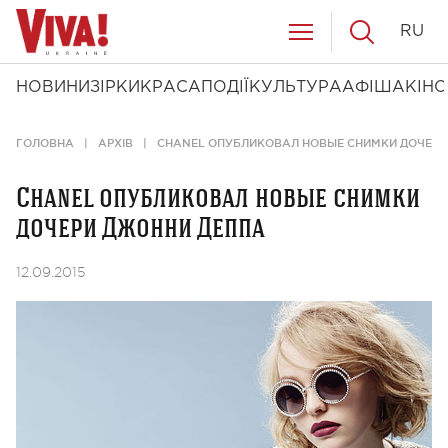
RU
НОВИНИ
ЗІРКИ
КРАСА
ПОДІЇ
КУЛЬТУРА
АФІША
КІНО
ГОЛОВНА
АРХІВ
CHANEL ОПУБЛИКОВАЛ НОВЫЕ СНИМКИ ДОЧЕРИ
Chanel опубликовал новые снимки
дочери Джонни Деппа
12.09.2015