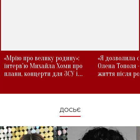
«Мрію про велику родину»:
«Я дозволила с
інтерв'ю Михайла Хоми про
Олена Тополя 
плани, концерти для ЗСУ і
життя після р
зміни під час війни
ДОСЬЄ