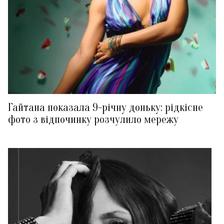
Гайтана показала 9-річну доньку: рідкісне
фото з відпочинку розчулило мережу