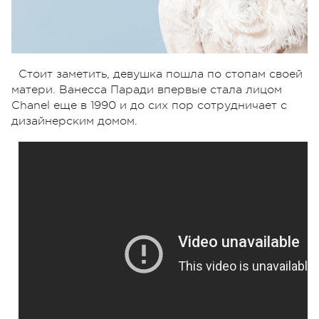
Стоит заметить, девушка пошла по стопам своей
матери. Ванесса Паради впервые стала лицом
Chanel еще в 1990 и до сих пор сотрудничает с
дизайнерским домом.