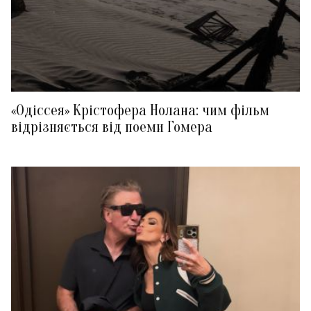
«Одіссея» Крістофера Нолана: чим фільм
відрізняється від поеми Гомера