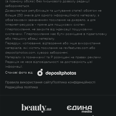
(в повному обсязі) без письмового дозволу редакції
забороняється.
Дозволяється републікація та цитування статей обсягом не
більше 250 знаків для одного інформаційного матеріалу, з
обов'язковим зазначенням посилання на джерело, а для
Інтернет-ресурсів – пряме для пошукових систем
гіперпосилання, не закрите від індексації пошуковими
системами. Гіперпосилання має бути розміщене в підзаголовку
або першому абзаці матеріалу.
Передрук, копіювання, відтворення або інше використання
матеріалів, які містять посилання на rexfeatures.com або
depositphotos.com, суворо заборонені.
Матеріали із позначками
!
та
P
розміщені на правах реклами.
Редакція не несе відповідальності за достовірність цієї
інформації.
Стокові фото від:
Правила використання сайту
Політика конфіденційності
Редакційна політика