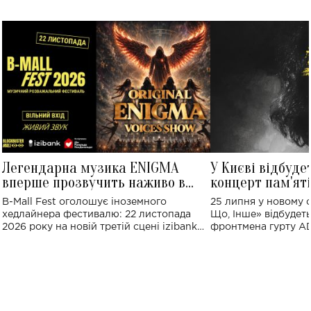
Легендарна музика ENIGMA
У Києві відбуде
вперше прозвучить наживо в
концерт пам'ят
Україні: де відбудеться концерт
Клименка: понад
B-Mall Fest оголошує іноземного
25 липня у новому o
виконають пісн
хедлайнера фестивалю: 22 листопада
Що, Інше» відбудеть
2026 року на новій третій сцені izibank
фронтмена гурту A
stage відбудеться українська прем'єра
Клименка. Це буде 
ENIGMA VOICES' ORIGINAL LIVE SHOW.
вечір, присвячений 
творчість стала си
справжньої любові д