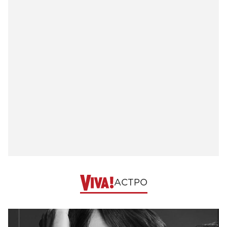
АСТРО