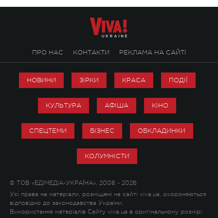
ПРО НАС
КОНТАКТИ
РЕКЛАМА НА САЙТІ
НОВИНИ
ЗІРКИ
КРАСА
ПОДІЇ
КУЛЬТУРА
АФІША
КІНО
СПЕЦТЕМИ
БІЗНЕС
ОБКЛАДИНКИ
КОЛУМНІСТИ
© ТОВ «ЕДІМЕДІА-УКРАЇНА», 2008 - 2026
Усі права на матеріали, розміщені на сайті viva.ua, охороняються
відповідно до законодавства України.
Використання матеріалів Сайту viva.ua в оригінальному розмірі