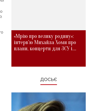
ий
по
й
го
«Мрію про велику родину»:
інтерв'ю Михайла Хоми про
плани, концерти для ЗСУ і
зміни під час війни
ДОСЬЄ