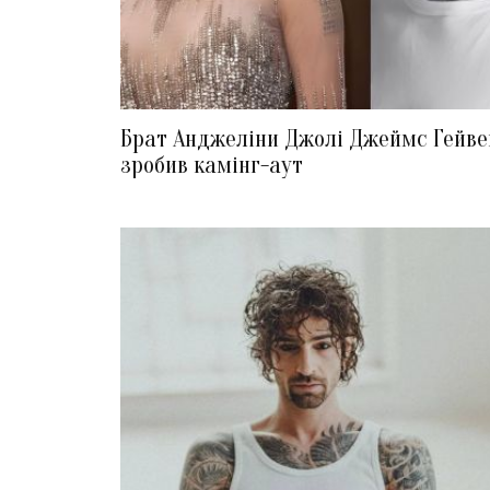
Брат Анджеліни Джолі Джеймс Гейве
зробив камінг-аут