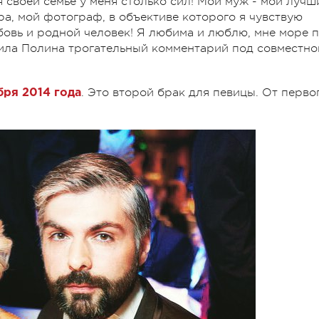
ря своей семье у меня столько сил! Мой муж - мой лучш
ра, мой фотограф, в объективе которого я чувствую
бовь и родной человек! Я любима и люблю, мне море 
вила Полина трогательный комментарий под совместно
. Это второй брак для певицы. От перво
бря 2014 года