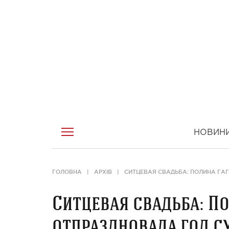
НОВИН
ГОЛОВНА
АРХІВ
СИТЦЕВАЯ СВАДЬБА: ПОЛИНА ГА
Ситцевая свадьба: П
отпраздновала год 