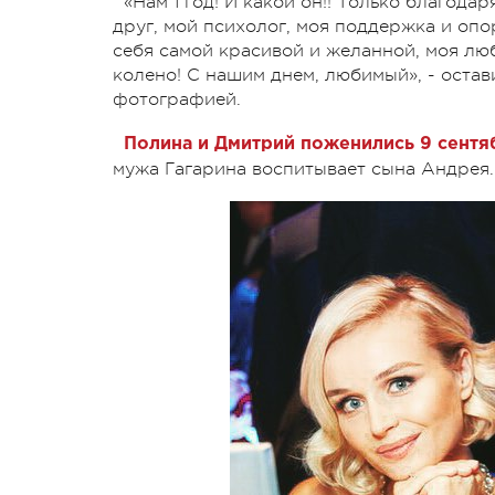
«Нам 1 год! И какой он!! Только благода
друг, мой психолог, моя поддержка и опо
себя самой красивой и желанной, моя лю
колено! С нашим днем, любимый», - оста
фотографией.
Полина и Дмитрий поженились 9 сентя
мужа Гагарина воспитывает сына Андрея.