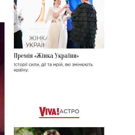
Премія «Жінка України»
Історії сили, дії та мрій, які змінюють
країну.
АСТРО