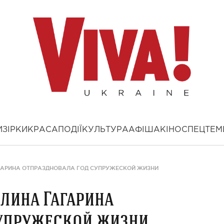
И
ЗІРКИ
КРАСА
ПОДІЇ
КУЛЬТУРА
АФІША
КІНО
СПЕЦТЕМ
ГАРИНА ОТПРАЗДНОВАЛА ГОД СУПРУЖЕСКОЙ ЖИЗНИ
олина Гагарина
супружеской жизни