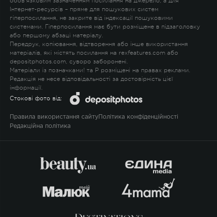
обов'язковим зазначенням посилання на джерело, а для
Інтернет-ресурсів – пряме для пошукових систем
гіперпосилання, не закрите від індексації пошуковими
системами. Гіперпосилання має бути розміщене в підзаголовку
або першому абзаці матеріалу.
Передрук, копіювання, відтворення або інше використання
матеріалів, які містять посилання на rexfeatures.com або
depositphotos.com, суворо заборонені.
Матеріали із позначками
!
та
P
розміщені на правах реклами.
Редакція не несе відповідальності за достовірність цієї
інформації.
Стокові фото від:
Правила використання сайту
Політика конфіденційності
Редакційна політика