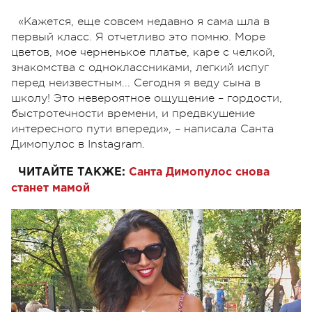
«Кажется, еще совсем недавно я сама шла в
первый класс. Я отчетливо это помню. Море
цветов, мое черненькое платье, каре с челкой,
знакомства с одноклассниками, легкий испуг
перед неизвестным... Сегодня я веду сына в
школу! Это невероятное ощущение – гордости,
быстротечности времени, и предвкушение
интересного пути впереди», – написала Санта
Димопулос в Instagram.
ЧИТАЙТЕ ТАКЖЕ:
Санта Димопулос снова
станет мамой