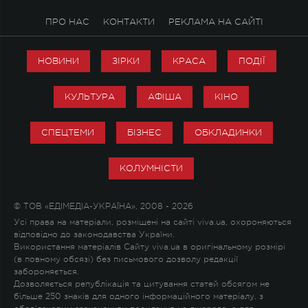
ПРО НАС
КОНТАКТИ
РЕКЛАМА НА САЙТІ
НОВИНИ
ЗІРКИ
КРАСА
ПОДІЇ
КУЛЬТУРА
АФІША
КІНО
СПЕЦТЕМИ
БІЗНЕС
ОБКЛАДИНКИ
КОЛУМНІСТИ
© ТОВ «ЕДІМЕДІА-УКРАЇНА», 2008 - 2026
Усі права на матеріали, розміщені на сайті viva.ua, охороняються
відповідно до законодавства України.
Використання матеріалів Сайту viva.ua в оригінальному розмірі
(в повному обсязі) без письмового дозволу редакції
забороняється.
Дозволяється републікація та цитування статей обсягом не
більше 250 знаків для одного інформаційного матеріалу, з