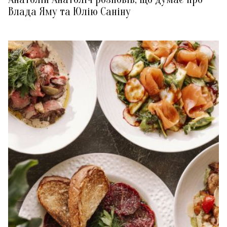
Влада Яму та Юлію Саніну