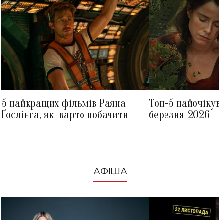
5 найкращих фільмів Раяна
Топ-5 найочіку
Ґослінга, які варто побачити
березня-2026
АФІША