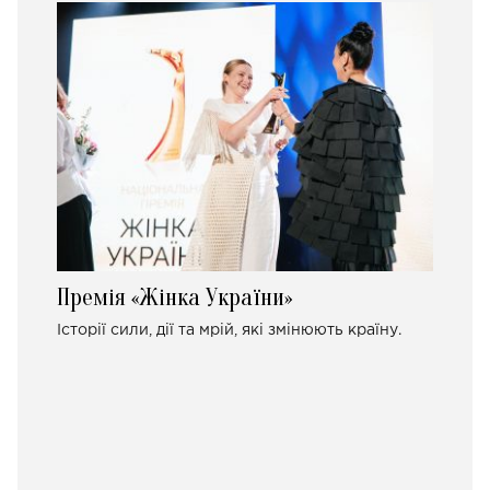
Премія «Жінка України»
Історії сили, дії та мрій, які змінюють країну.