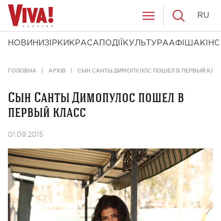
RU
НОВИНИ
ЗІРКИ
КРАСА
ПОДІЇ
КУЛЬТУРА
АФІША
КІНО
ГОЛОВНА
АРХІВ
СЫН САНТЫ ДИМОПУЛОС ПОШЕЛ В ПЕРВЫЙ КЛА
Сын Санты Димопулос пошел в
первый класс
01.09.2015