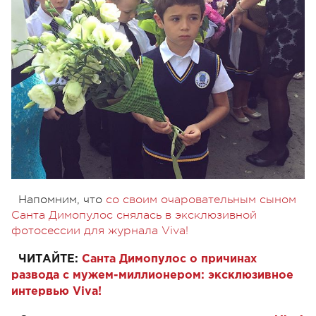
Напомним, что
со своим очаровательным сыном
Санта Димопулос снялась в эксклюзивной
фотосессии для журнала Viva!
ЧИТАЙТЕ:
Санта Димопулос о причинах
развода с мужем-миллионером: эксклюзивное
интервью Viva!