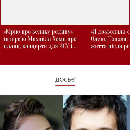
«Мрію про велику родину»:
«Я дозволила с
інтерв'ю Михайла Хоми про
Олена Тополя 
плани, концерти для ЗСУ і
життя після р
зміни під час війни
ДОСЬЄ