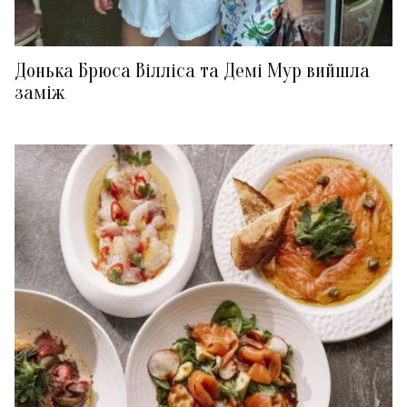
Донька Брюса Вілліса та Демі Мур вийшла
заміж