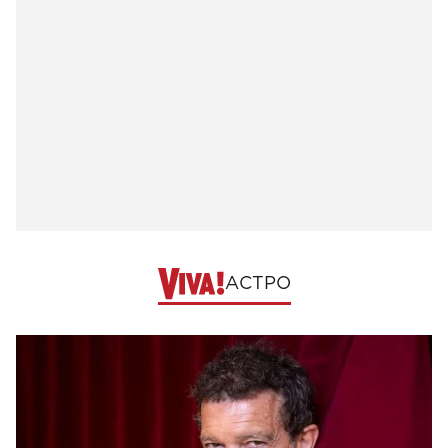
АСТРО