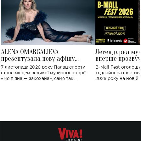
ALENA OMARGALIEVA
Легендарна му
презентувала нову афішу
вперше прозвуч
великого концерту в Палаці
Україні: де від
7 листопада 2026 року Палац спорту
B-Mall Fest оголош
спорту
стане місцем великої музичної історії —
хедлайнера фестива
«Не пʼяна — закохана», саме так
2026 року на новій т
символічно названо майбутній концерт
stage відбудеться у
ALENA OMARGALIEVA.
ENIGMA VOICES' OR