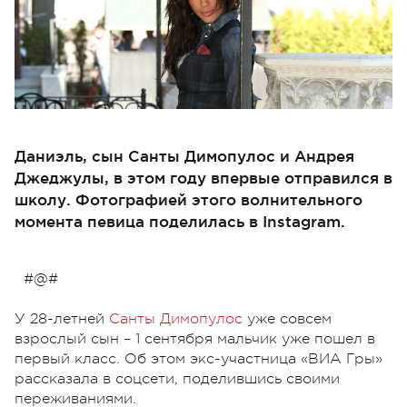
Даниэль, сын Санты Димопулос и Андрея
Джеджулы, в этом году впервые отправился в
школу. Фотографией этого волнительного
момента певица поделилась в Instagram.
#@#
У 28-летней
Санты Димопулос
уже совсем
взрослый сын – 1 сентября мальчик уже пошел в
первый класс. Об этом экс-участница «ВИА Гры»
рассказала в соцсети, поделившись своими
переживаниями.