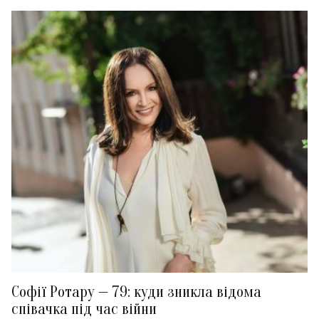
Софії Ротару — 79: куди зникла відома
співачка під час війни