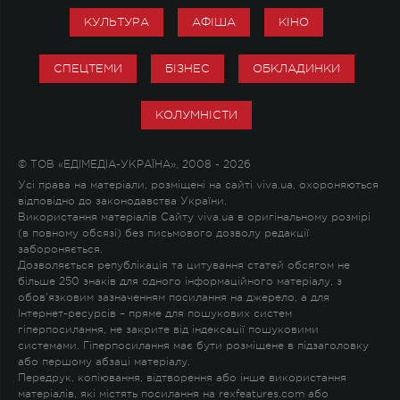
КУЛЬТУРА
АФІША
КІНО
СПЕЦТЕМИ
БІЗНЕС
ОБКЛАДИНКИ
КОЛУМНІСТИ
© ТОВ «ЕДІМЕДІА-УКРАЇНА», 2008 - 2026
Усі права на матеріали, розміщені на сайті viva.ua, охороняються
відповідно до законодавства України.
Використання матеріалів Сайту viva.ua в оригінальному розмірі
(в повному обсязі) без письмового дозволу редакції
забороняється.
Дозволяється републікація та цитування статей обсягом не
більше 250 знаків для одного інформаційного матеріалу, з
обов'язковим зазначенням посилання на джерело, а для
Інтернет-ресурсів – пряме для пошукових систем
гіперпосилання, не закрите від індексації пошуковими
системами. Гіперпосилання має бути розміщене в підзаголовку
або першому абзаці матеріалу.
Передрук, копіювання, відтворення або інше використання
матеріалів, які містять посилання на rexfeatures.com або