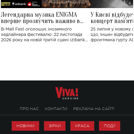
Легендарна музика ENIGMA
У Києві відбуде
вперше прозвучить наживо в
концерт пам'ят
Україні: де відбудеться концерт
Клименка: понад
B-Mall Fest оголошує іноземного
25 липня у новому o
виконають пісн
хедлайнера фестивалю: 22 листопада
Що, Інше» відбудеть
2026 року на новій третій сцені izibank
фронтмена гурту A
stage відбудеться українська прем'єра
Клименка. Це буде 
ENIGMA VOICES' ORIGINAL LIVE SHOW.
вечір, присвячений 
творчість стала си
справжньої любові д
ПРО НАС
КОНТАКТИ
РЕКЛАМА НА САЙТІ
НОВИНИ
ЗІРКИ
КРАСА
ПОДІЇ