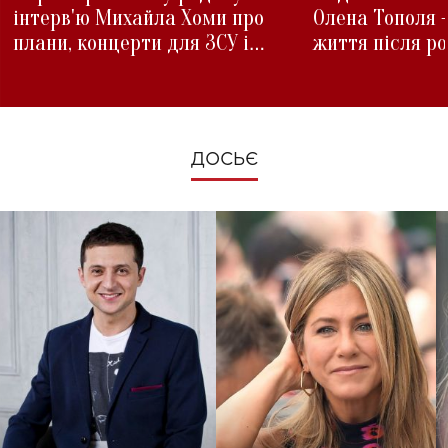
інтерв'ю Михайла Хоми про
Олена Тополя 
плани, концерти для ЗСУ і
життя після р
зміни під час війни
ДОСЬЄ