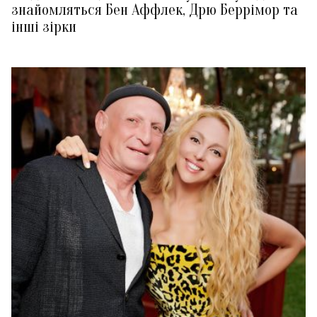
знайомляться Бен Аффлек, Дрю Беррімор та
інші зірки