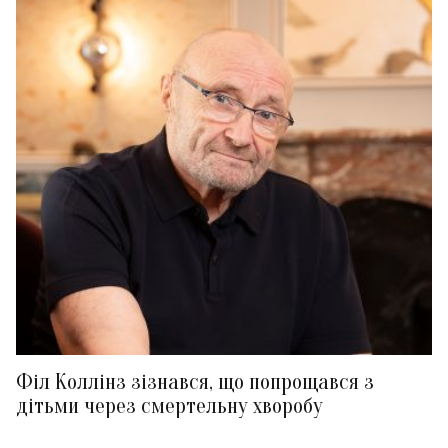
Філ Коллінз зізнався, що попрощався з
дітьми через смертельну хворобу