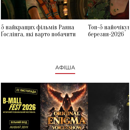
5 найкращих фільмів Раяна
Топ-5 найочіку
Ґослінга, які варто побачити
березня-2026
АФІША