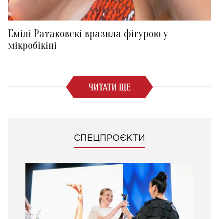
Емілі Ратаковскі вразила фігурою у
мікробікіні
ЧИТАТИ ЩЕ
СПЕЦПРОЄКТИ