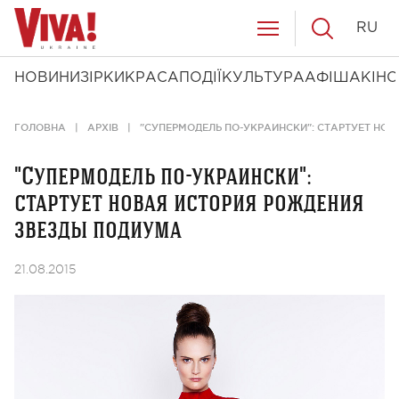
RU
НОВИНИ
ЗІРКИ
КРАСА
ПОДІЇ
КУЛЬТУРА
АФІША
КІНО
ГОЛОВНА
АРХІВ
"СУПЕРМОДЕЛЬ ПО-УКРАИНСКИ": СТАРТУЕТ НО
"Супермодель по-украински":
стартует новая история рождения
звезды подиума
21.08.2015