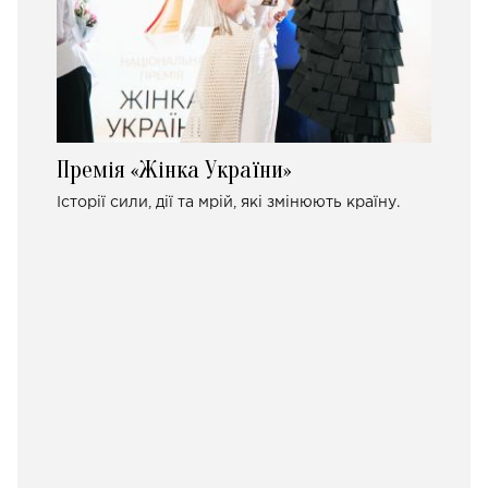
Премія «Жінка України»
Історії сили, дії та мрій, які змінюють країну.