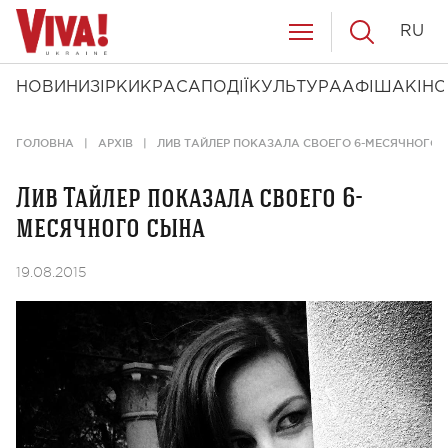
RU
НОВИНИ
ЗІРКИ
КРАСА
ПОДІЇ
КУЛЬТУРА
АФІША
КІНО
ГОЛОВНА
АРХІВ
ЛИВ ТАЙЛЕР ПОКАЗАЛА СВОЕГО 6-МЕСЯЧНОГО 
Лив Тайлер показала своего 6-
месячного сына
19.08.2015