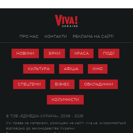
ПРО НАС
КОНТАКТИ
РЕКЛАМА НА САЙТІ
НОВИНИ
ЗІРКИ
КРАСА
ПОДІЇ
КУЛЬТУРА
АФІША
КІНО
СПЕЦТЕМИ
БІЗНЕС
ОБКЛАДИНКИ
КОЛУМНІСТИ
© ТОВ «ЕДІМЕДІА-УКРАЇНА», 2008 - 2026
Усі права на матеріали, розміщені на сайті viva.ua, охороняються
відповідно до законодавства України.