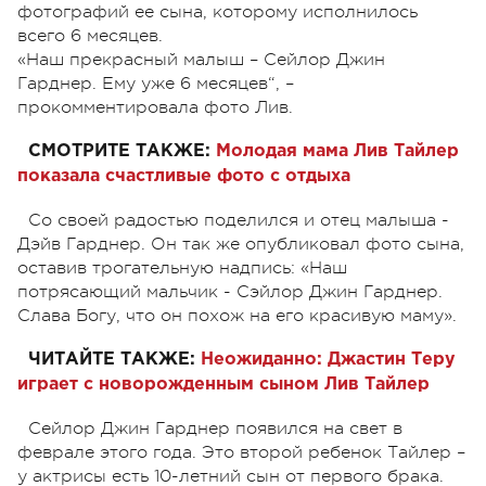
фотографий ее сына, которому исполнилось
всего 6 месяцев.
«Наш прекрасный малыш – Сейлор Джин
Гарднер. Ему уже 6 месяцев“, –
прокомментировала фото Лив.
СМОТРИТЕ ТАКЖЕ:
Молодая мама Лив Тайлер
показала счастливые фото с отдыха
Со своей радостью поделился и отец малыша -
Дэйв Гарднер. Он так же опубликовал фото сына,
оставив трогательную надпись: «Наш
потрясающий мальчик - Сэйлор Джин Гарднер.
Слава Богу, что он похож на его красивую маму».
ЧИТАЙТЕ ТАКЖЕ:
Неожиданно: Джастин Теру
играет с новорожденным сыном Лив Тайлер
Сейлор Джин Гарднер появился на свет в
феврале этого года. Это второй ребенок Тайлер –
у актрисы есть 10-летний сын от первого брака.