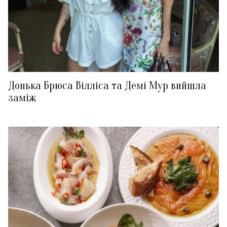
Донька Брюса Вілліса та Демі Мур вийшла
заміж