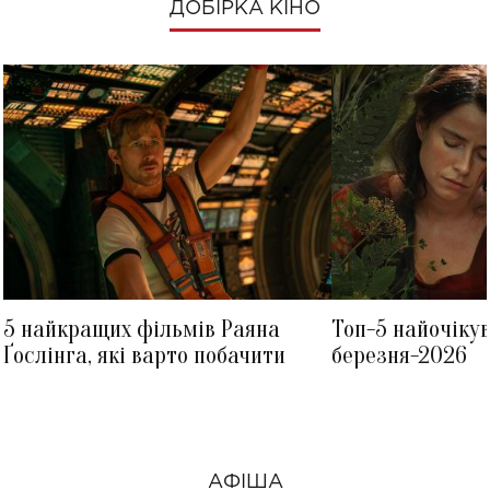
ДОБІРКА КІНО
5 найкращих фільмів Раяна
Топ-5 найочіку
Ґослінга, які варто побачити
березня-2026
АФІША