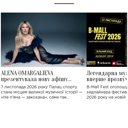
ALENA OMARGALIEVA
Легендарна му
презентувала нову афішу
вперше прозвуч
великого концерту в Палаці
Україні: де від
7 листопада 2026 року Палац спорту
B-Mall Fest оголош
спорту
стане місцем великої музичної історії —
хедлайнера фестива
«Не пʼяна — закохана», саме так
2026 року на новій т
символічно названо майбутній концерт
stage відбудеться у
ALENA OMARGALIEVA.
ENIGMA VOICES' OR