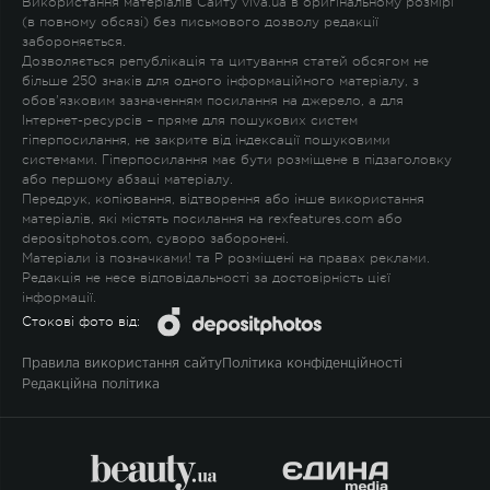
Використання матеріалів Сайту viva.ua в оригінальному розмірі
(в повному обсязі) без письмового дозволу редакції
забороняється.
Дозволяється републікація та цитування статей обсягом не
більше 250 знаків для одного інформаційного матеріалу, з
обов'язковим зазначенням посилання на джерело, а для
Інтернет-ресурсів – пряме для пошукових систем
гіперпосилання, не закрите від індексації пошуковими
системами. Гіперпосилання має бути розміщене в підзаголовку
або першому абзаці матеріалу.
Передрук, копіювання, відтворення або інше використання
матеріалів, які містять посилання на rexfeatures.com або
depositphotos.com, суворо заборонені.
Матеріали із позначками
!
та
P
розміщені на правах реклами.
Редакція не несе відповідальності за достовірність цієї
інформації.
Стокові фото від:
Правила використання сайту
Політика конфіденційності
Редакційна політика