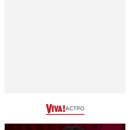
АСТРО