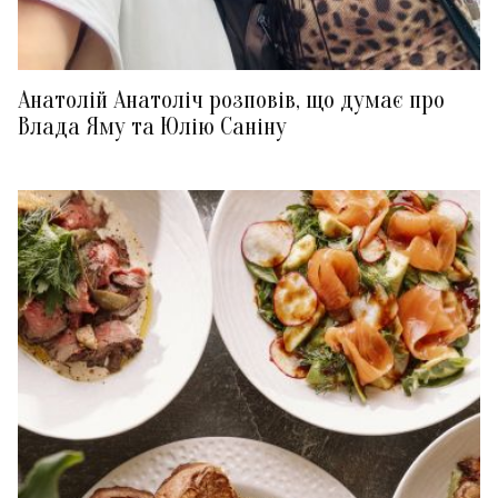
Анатолій Анатоліч розповів, що думає про
Влада Яму та Юлію Саніну