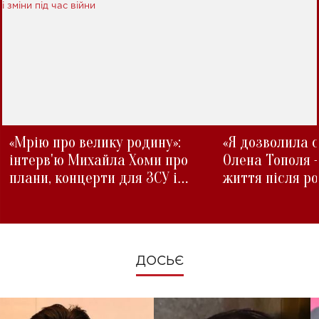
«Мрію про велику родину»:
«Я дозволила с
інтерв'ю Михайла Хоми про
Олена Тополя 
плани, концерти для ЗСУ і
життя після р
зміни під час війни
ДОСЬЄ