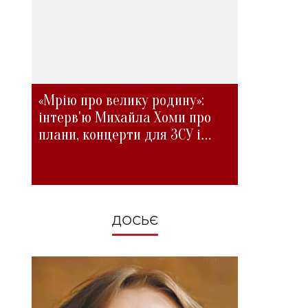
«Мрію про велику родину»:
інтерв'ю Михайла Хоми про
плани, концерти для ЗСУ і
зміни під час війни
ДОСЬЄ