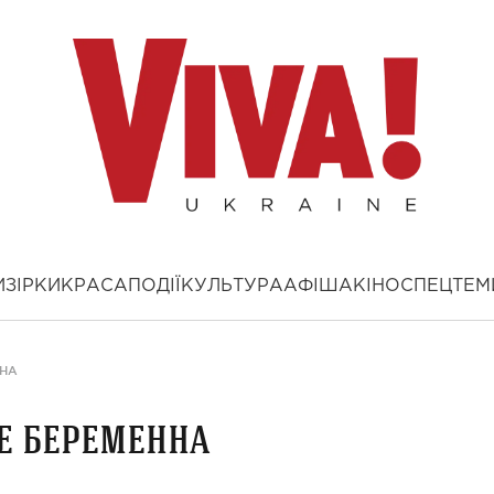
И
ЗІРКИ
КРАСА
ПОДІЇ
КУЛЬТУРА
АФІША
КІНО
СПЕЦТЕМ
ННА
е беременна