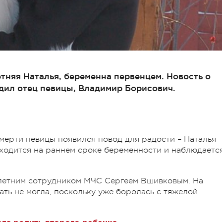
няя Наталья, беременна первенцем. Новость о
дил отец певицы, Владимир Борисович.
мерти певицы появился повод для радости – Наталья
ходится на раннем сроке беременности и наблюдаетс
летним сотрудником МЧС Сергеем Вшивковым. На
ть не могла, поскольку уже боролась с тяжелой