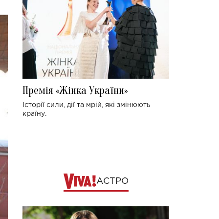
Премія «Жінка України»
Історії сили, дії та мрій, які змінюють
країну.
АСТРО