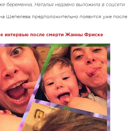
ке беременна, Наталья недавно выложила в соцсети
она Шепелева предположительно появится уже после
е интервью после смерти Жанны Фриске