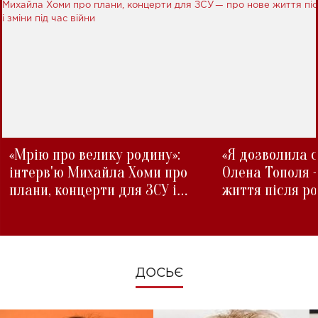
«Мрію про велику родину»:
«Я дозволила с
інтерв'ю Михайла Хоми про
Олена Тополя 
плани, концерти для ЗСУ і
життя після р
зміни під час війни
ДОСЬЄ