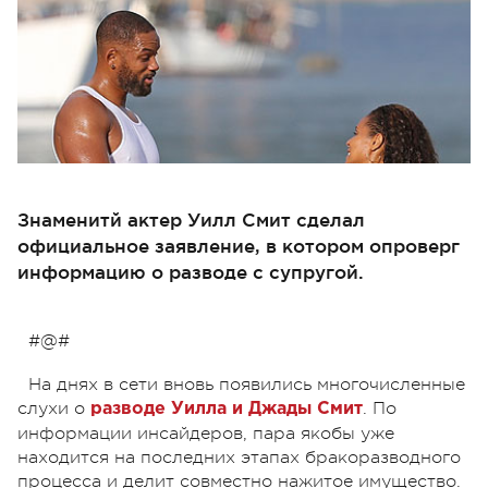
Знаменитй актер Уилл Смит сделал
официальное заявление, в котором опроверг
информацию о разводе с супругой.
#@#
На днях в сети вновь появились многочисленные
слухи о
. По
разводе Уилла и Джады Смит
информации инсайдеров, пара якобы уже
находится на последних этапах бракоразводного
процесса и делит
совместно
нажитое имущество.