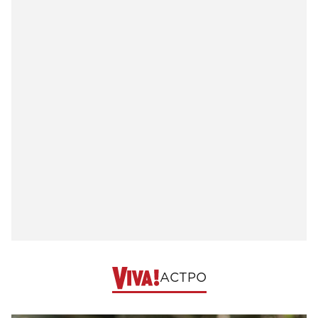
АСТРО