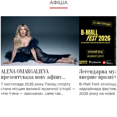
АФІША
ALENA OMARGALIEVA
Легендарна му
презентувала нову афішу
вперше прозвуч
великого концерту в Палаці
Україні: де від
7 листопада 2026 року Палац спорту
B-Mall Fest оголош
спорту
стане місцем великої музичної історії —
хедлайнера фестива
«Не пʼяна — закохана», саме так
2026 року на новій т
символічно названо майбутній концерт
stage відбудеться у
ALENA OMARGALIEVA.
ENIGMA VOICES' OR