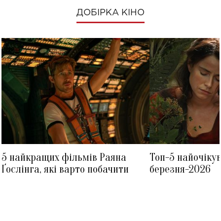
ДОБІРКА КІНО
5 найкращих фільмів Раяна
Топ-5 найочіку
Ґослінга, які варто побачити
березня-2026