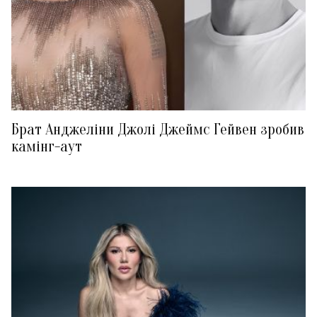
Брат Анджеліни Джолі Джеймс Гейвен зробив
камінг-аут