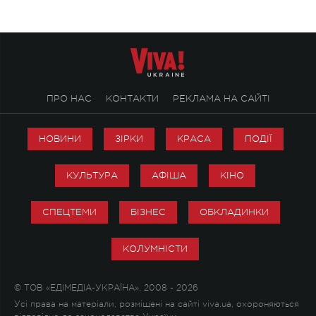
ПРО НАС
КОНТАКТИ
РЕКЛАМА НА САЙТІ
НОВИНИ
ЗІРКИ
КРАСА
ПОДІЇ
КУЛЬТУРА
АФІША
КІНО
СПЕЦТЕМИ
БІЗНЕС
ОБКЛАДИНКИ
КОЛУМНІСТИ
© ТОВ «ЕДІМЕДІА-УКРАЇНА», 2008 - 2026
Усі права на матеріали, розміщені на сайті viva.ua, охороняються