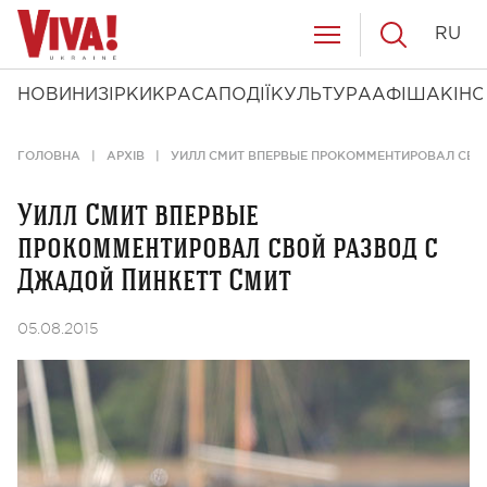
RU
НОВИНИ
ЗІРКИ
КРАСА
ПОДІЇ
КУЛЬТУРА
АФІША
КІНО
ГОЛОВНА
АРХІВ
УИЛЛ СМИТ ВПЕРВЫЕ ПРОКОММЕНТИРОВАЛ СВО
Уилл Смит впервые
прокомментировал свой развод с
Джадой Пинкетт Смит
05.08.2015