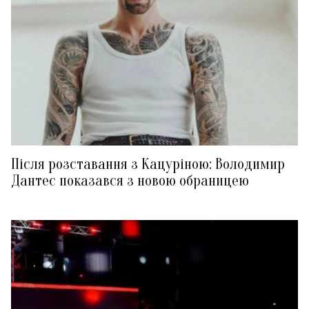
Після розставання з Кацуріною: Володимир
Дантес показався з новою обраницею