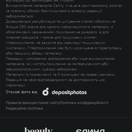
відповідно до законодавства України.
Використання матеріалів Сайту viva.ua в оригінальному розмірі
(в повному обсязі) без письмового дозволу редакції
забороняється.
Дозволяється републікація та цитування статей обсягом не
більше 250 знаків для одного інформаційного матеріалу, з
обов'язковим зазначенням посилання на джерело, а для
Інтернет-ресурсів – пряме для пошукових систем
гіперпосилання, не закрите від індексації пошуковими
системами. Гіперпосилання має бути розміщене в підзаголовку
або першому абзаці матеріалу.
Передрук, копіювання, відтворення або інше використання
матеріалів, які містять посилання на rexfeatures.com або
depositphotos.com, суворо заборонені.
Матеріали із позначками
!
та
P
розміщені на правах реклами.
Редакція не несе відповідальності за достовірність цієї
інформації.
Стокові фото від:
Правила використання сайту
Політика конфіденційності
Редакційна політика