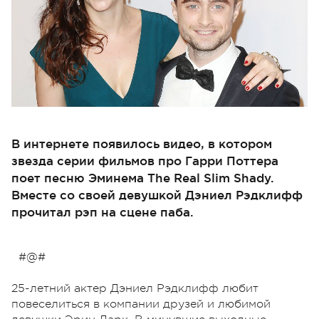
В интернете появилось видео, в котором
звезда серии фильмов про Гарри Поттера
поет песню Эминема The Real Slim Shady.
Вместе со своей девушкой Дэниел Рэдклифф
прочитал рэп на сцене паба.
#@#
25-летний актер Дэниел Рэдклифф любит
повеселиться в компании друзей и любимой