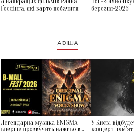
5 найкращих фільмів Раяна
Топ-5 найочіку
Ґослінга, які варто побачити
березня-2026
АФІША
Легендарна музика ENIGMA
У Києві відбуде
вперше прозвучить наживо в
концерт пам'ят