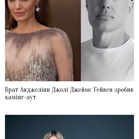
Брат Анджеліни Джолі Джеймс Гейвен зробив
камінг-аут