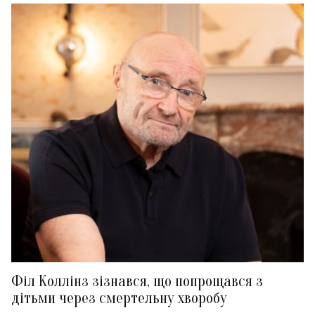
Філ Коллінз зізнався, що попрощався з
дітьми через смертельну хворобу