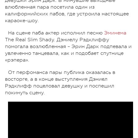
девушки Эрин Дарк. В минувшие выходные
влюбленная пара посетила один из
калифорнийских пабов, где устроила настоящее
караоке-шоу.
На сцене паба актер исполнил песню
Эминема
The Real Slim Shady. Дэниелу Рэдклиффу
помогала возлюбленная – Эрин Дарк подпевала и
увлеченно танцевала, как и подобает спутнице
«рэпера».
От перфоманса пары публика оказалась в
восторге, а в конце выступления Дэниел
Рэдклифф поцеловал девушку и поспешил
покинуть сцену.