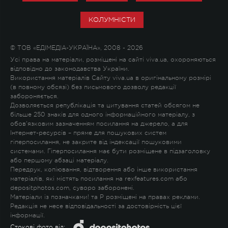
КОЛУМНІСТИ
© ТОВ «ЕДІМЕДІА-УКРАЇНА», 2008 - 2026
Усі права на матеріали, розміщені на сайті viva.ua, охороняються
відповідно до законодавства України.
Використання матеріалів Сайту viva.ua в оригінальному розмірі
(в повному обсязі) без письмового дозволу редакції
забороняється.
Дозволяється републікація та цитування статей обсягом не
більше 250 знаків для одного інформаційного матеріалу, з
обов'язковим зазначенням посилання на джерело, а для
Інтернет-ресурсів – пряме для пошукових систем
гіперпосилання, не закрите від індексації пошуковими
системами. Гіперпосилання має бути розміщене в підзаголовку
або першому абзаці матеріалу.
Передрук, копіювання, відтворення або інше використання
матеріалів, які містять посилання на rexfeatures.com або
depositphotos.com, суворо заборонені.
Матеріали із позначками
!
та
P
розміщені на правах реклами.
Редакція не несе відповідальності за достовірність цієї
інформації.
Стокові фото від: