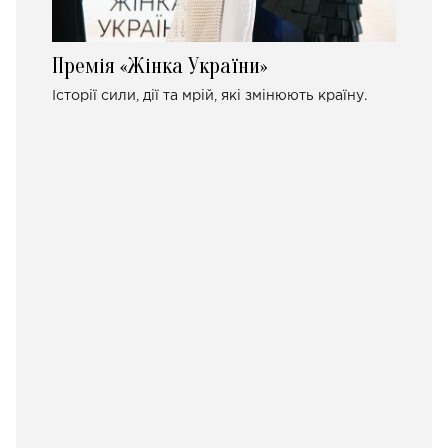
Премія «Жінка України»
Історії сили, дії та мрій, які змінюють країну.