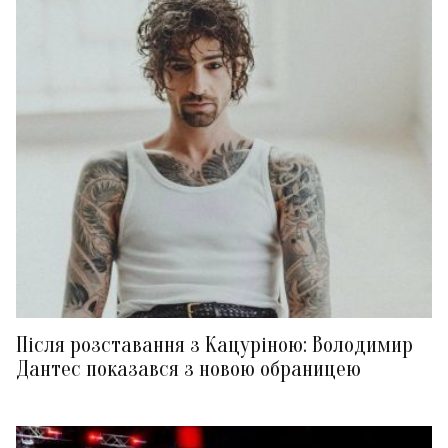
Після розставання з Кацуріною: Володимир
Дантес показався з новою обраницею