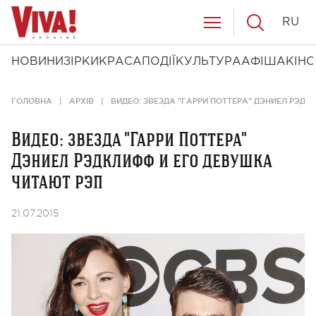
RU
НОВИНИ
ЗІРКИ
КРАСА
ПОДІЇ
КУЛЬТУРА
АФІША
КІНО
ГОЛОВНА
АРХІВ
ВИДЕО: ЗВЕЗДА "ГАРРИ ПОТТЕРА" ДЭНИЕЛ РЭД
Видео: звезда "Гарри Поттера"
Дэниел Рэдклифф и его девушка
читают рэп
21.07.2015