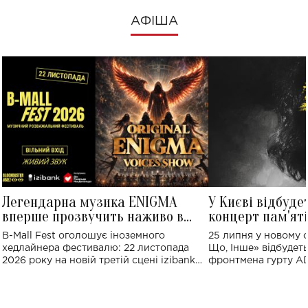
АФІША
Легендарна музика ENIGMA
У Києві відбуде
вперше прозвучить наживо в
концерт пам'ят
Україні: де відбудеться концерт
Клименка: понад
B-Mall Fest оголошує іноземного
25 липня у новому o
виконають пісн
хедлайнера фестивалю: 22 листопада
Що, Інше» відбудеть
2026 року на новій третій сцені izibank
фронтмена гурту A
stage відбудеться українська прем'єра
Клименка. Це буде 
ENIGMA VOICES' ORIGINAL LIVE SHOW.
вечір, присвячений 
творчість стала си