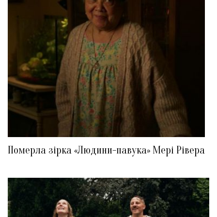
Померла зірка «Людини-павука» Мері Рівера