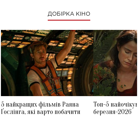
ДОБІРКА КІНО
5 найкращих фільмів Раяна
Топ-5 найочіку
Ґослінга, які варто побачити
березня-2026