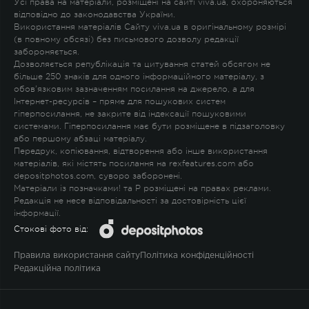
Усі права на матеріали, розміщені на сайті viva.ua, охороняються
відповідно до законодавства України.
Використання матеріалів Сайту viva.ua в оригінальному розмірі
(в повному обсязі) без письмового дозволу редакції
забороняється.
Дозволяється републікація та цитування статей обсягом не
більше 250 знаків для одного інформаційного матеріалу, з
обов'язковим зазначенням посилання на джерело, а для
Інтернет-ресурсів – пряме для пошукових систем
гіперпосилання, не закрите від індексації пошуковими
системами. Гіперпосилання має бути розміщене в підзаголовку
або першому абзаці матеріалу.
Передрук, копіювання, відтворення або інше використання
матеріалів, які містять посилання на rexfeatures.com або
depositphotos.com, суворо заборонені.
Матеріали із позначками
!
та
P
розміщені на правах реклами.
Редакція не несе відповідальності за достовірність цієї
інформації.
Стокові фото від:
Правила використання сайту
Політика конфіденційності
Редакційна політика