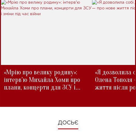
«Мрію про велику родину»:
«Я дозволила с
інтерв'ю Михайла Хоми про
Олена Тополя 
плани, концерти для ЗСУ і
життя після р
зміни під час війни
ДОСЬЄ