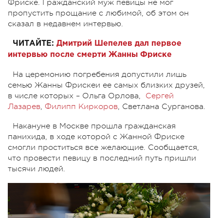
Фриске. Гражданский муж певицы не мог
пропустить прощание с любимой, об этом он
сказал в недавнем интервью.
ЧИТАЙТЕ:
Дмитрий Шепелев дал первое
интервью после смерти Жанны Фриске
На церемонию погребения допустили лишь
семью Жанны Фрискеи ее самых близких друзей,
в числе которых – Ольга Орлова,
Сергей
Лазарев
,
Филипп Киркоров
, Светлана Сурганова.
Накануне в Москве прошла гражданская
панихида, в ходе которой с Жанной Фриске
смогли проститься все желающие. Сообщается,
что провести певицу в последний путь пришли
тысячи людей.