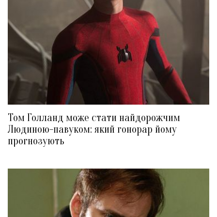
Том Голланд може стати найдорожчим
Людиною-павуком: який гонорар йому
прогнозують