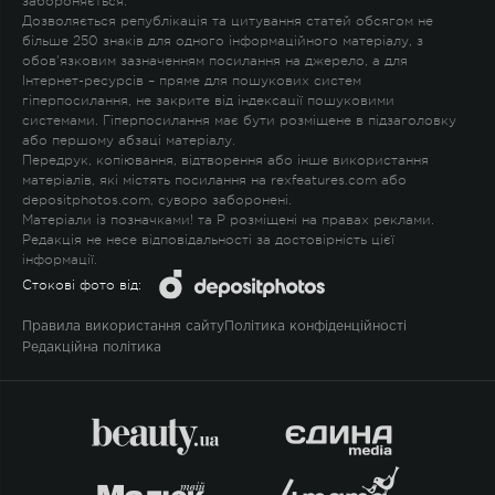
забороняється.
Дозволяється републікація та цитування статей обсягом не
більше 250 знаків для одного інформаційного матеріалу, з
обов'язковим зазначенням посилання на джерело, а для
Інтернет-ресурсів – пряме для пошукових систем
гіперпосилання, не закрите від індексації пошуковими
системами. Гіперпосилання має бути розміщене в підзаголовку
або першому абзаці матеріалу.
Передрук, копіювання, відтворення або інше використання
матеріалів, які містять посилання на rexfeatures.com або
depositphotos.com, суворо заборонені.
Матеріали із позначками
!
та
P
розміщені на правах реклами.
Редакція не несе відповідальності за достовірність цієї
інформації.
Стокові фото від:
Правила використання сайту
Політика конфіденційності
Редакційна політика