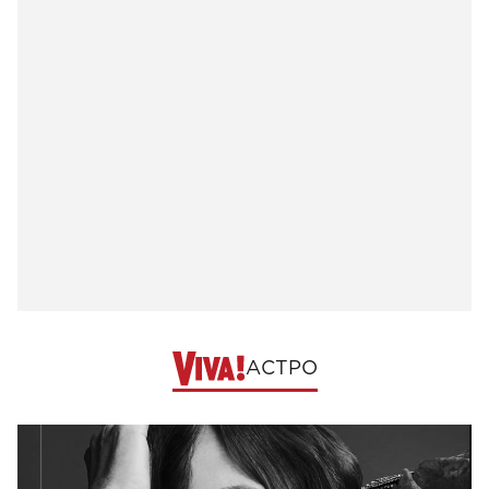
АСТРО