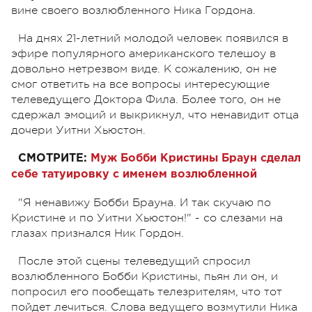
вине своего возлюбленного Ника Гордона.
На днях 21-летний молодой человек появился в
эфире популярного американского телешоу в
довольно нетрезвом виде. К сожалению, он не
смог ответить на все вопросы интересующие
телеведущего Доктора Фила. Более того, он не
сдержал эмоций и выкрикнул, что ненавидит отца
дочери Уитни Хьюстон.
СМОТРИТЕ:
Муж Бобби Кристины Браун сделал
себе татуировку с именем возлюбленной
"Я ненавижу Бобби Брауна. И так скучаю по
Кристине и по Уитни Хьюстон!" - со слезами на
глазах признался Ник Гордон.
После этой сцены телеведущий спросил
возлюбленного Бобби Кристины, пьян ли он, и
попросил его пообещать телезрителям, что тот
пойдет лечиться. Слова ведущего возмутили Ника