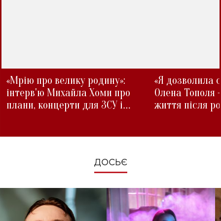
«Мрію про велику родину»:
«Я дозволила с
інтерв'ю Михайла Хоми про
Олена Тополя 
плани, концерти для ЗСУ і
життя після р
зміни під час війни
ДОСЬЄ