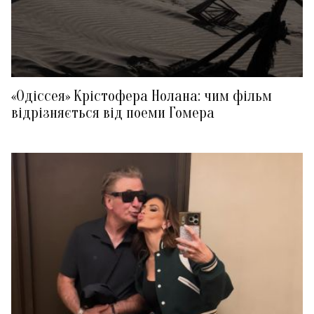
«Одіссея» Крістофера Нолана: чим фільм
відрізняється від поеми Гомера