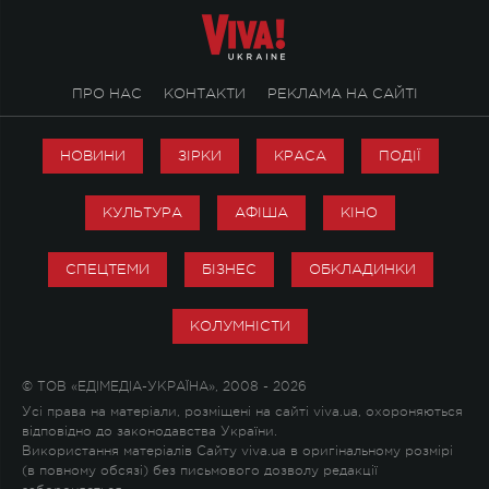
ПРО НАС
КОНТАКТИ
РЕКЛАМА НА САЙТІ
НОВИНИ
ЗІРКИ
КРАСА
ПОДІЇ
КУЛЬТУРА
АФІША
КІНО
СПЕЦТЕМИ
БІЗНЕС
ОБКЛАДИНКИ
КОЛУМНІСТИ
© ТОВ «ЕДІМЕДІА-УКРАЇНА», 2008 - 2026
Усі права на матеріали, розміщені на сайті viva.ua, охороняються
відповідно до законодавства України.
Використання матеріалів Сайту viva.ua в оригінальному розмірі
(в повному обсязі) без письмового дозволу редакції