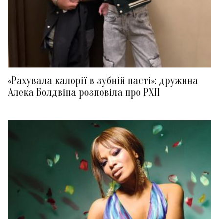
«Рахувала калорії в зубній пасті»: дружина
Алека Болдвіна розповіла про РХП