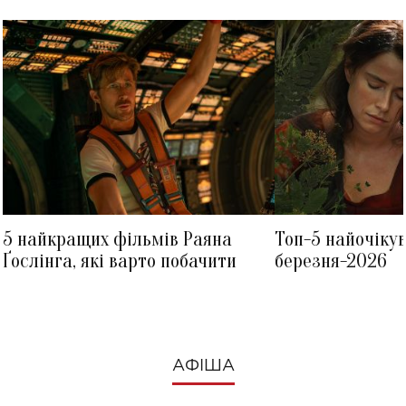
5 найкращих фільмів Раяна
Топ-5 найочіку
Ґослінга, які варто побачити
березня-2026
АФІША