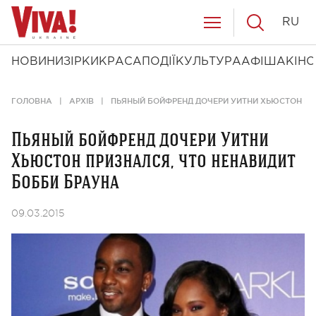
RU
НОВИНИ
ЗІРКИ
КРАСА
ПОДІЇ
КУЛЬТУРА
АФІША
КІНО
ГОЛОВНА
АРХІВ
ПЬЯНЫЙ БОЙФРЕНД ДОЧЕРИ УИТНИ ХЬЮСТОН ПР
Пьяный бойфренд дочери Уитни
Хьюстон признался, что ненавидит
Бобби Брауна
09.03.2015