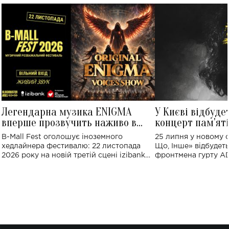
Легендарна музика ENIGMA
У Києві відбуде
вперше прозвучить наживо в
концерт пам'ят
Україні: де відбудеться концерт
Клименка: понад
B-Mall Fest оголошує іноземного
25 липня у новому o
виконають пісн
хедлайнера фестивалю: 22 листопада
Що, Інше» відбудеть
2026 року на новій третій сцені izibank
фронтмена гурту A
stage відбудеться українська прем'єра
Клименка. Це буде 
ENIGMA VOICES' ORIGINAL LIVE SHOW.
вечір, присвячений 
творчість стала си
справжньої любові д