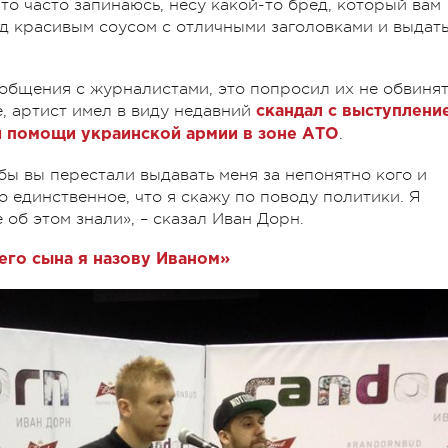
то часто запинаюсь, несу какой-то бред, который вам
од красивым соусом с отличными заголовками и выдат
 общения с журналистами, это попросил их не обвиня
е, артист имел в виду недавний
скандал с выступлени
.
й помощи украинской армии в зоне АТО
обы вы перестали выдавать меня за непонятно кого и
о единственное, что я скажу по поводу политики. Я
е об этом знали», – сказал Иван Дорн.
его сына я назову Иваном»