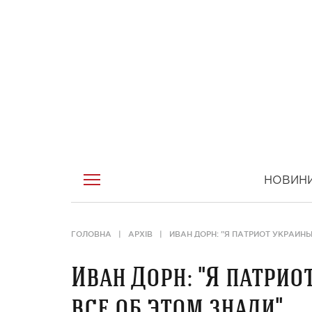
НОВИН
ГОЛОВНА
АРХІВ
ИВАН ДОРН: "Я ПАТРИОТ УКРАИНЫ
Иван Дорн: "Я патрио
все об этом знали"