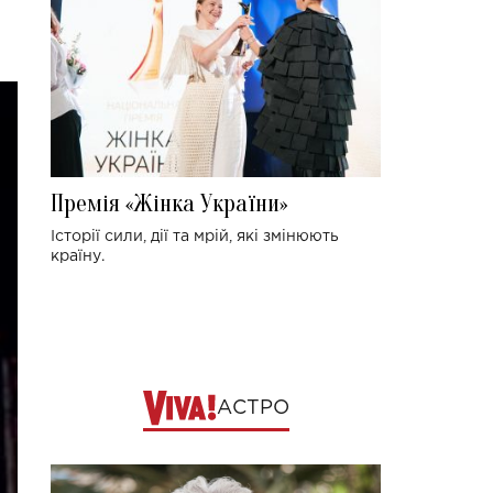
Премія «Жінка України»
Історії сили, дії та мрій, які змінюють
країну.
АСТРО