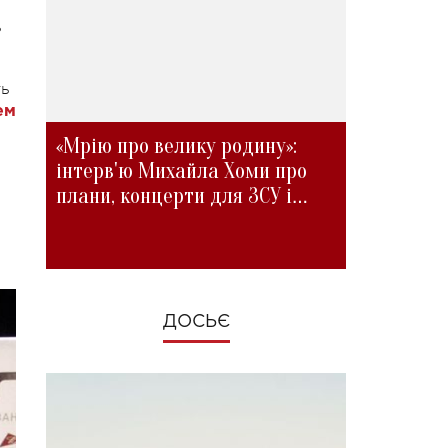
ь
ть
ем
«Мрію про велику родину»:
інтерв'ю Михайла Хоми про
плани, концерти для ЗСУ і
зміни під час війни
ДОСЬЄ