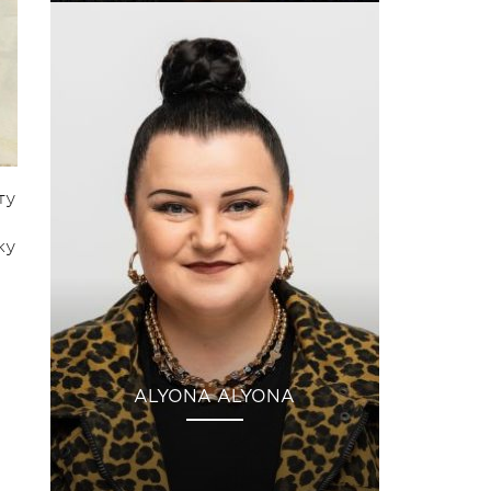
ту
ку
ALYONA ALYONA