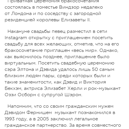
Приватная церемония бракосочетания
состоялась в поместье Виндзор недалеко
от Лондона и по соседству с загородной
резиденцией королевы Елизаветы II.
Накануне свадьбы певец разместил в сети
Instagram открытку с приглашением посетить
свадьбу для всех желающих, отметив, что на его
бракосочетание приглашен «весь мир». Однако,
как выяснилось позднее, приглашение было
виртуальным. Посетить свадебную церемонию
сэра Элтона и Дэвида удалось лишь 50 самым
близким людям пары, среди которых были и
такие знаменитости, как Дэвид и Виктория
Бекхэм, актриса Элизабет Херли и рок-музыкант
Оззи Осборн с супругой Шэрон.
Напомним, что со своим гражданским мужем
Дэвидом Фернишем музыкант познакомился в
1993 году, а в 2005 заключил легальное
гражданское партнерство. За время совместного