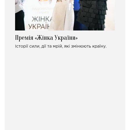
Премія «Жінка України»
Історії сили, дії та мрій, які змінюють країну.