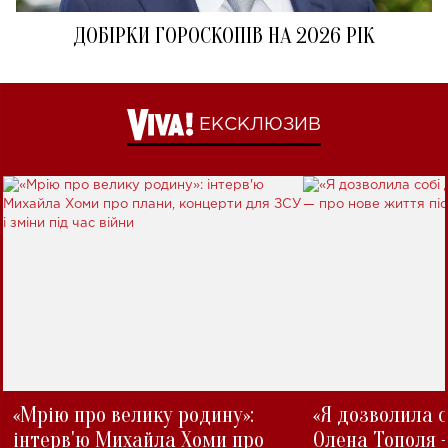
ДОБІРКИ ГОРОСКОПІВ НА 2026 РІК
ЕКСКЛЮЗИВ
«Мрію про велику родину»:
«Я дозволила с
інтерв'ю Михайла Хоми про
Олена Тополя 