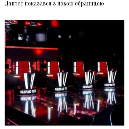
Дантес показався з новою обраницею