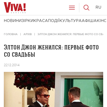
RU
НОВИНИ
ЗІРКИ
КРАСА
ПОДІЇ
КУЛЬТУРА
АФІША
КІНО
ГОЛОВНА
АРХІВ
ЭЛТОН ДЖОН ЖЕНИЛСЯ: ПЕРВЫЕ ФОТО СО СВА
Элтон Джон женился: первые фото
со свадьбы
22.12.2014