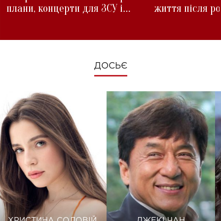
плани, концерти для ЗСУ і
життя після р
зміни під час війни
ДОСЬЄ
ХРИСТИНА СОЛОВІЙ
ДЖЕКІ ЧАН