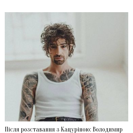
Після розставання з Кацуріною: Володимир