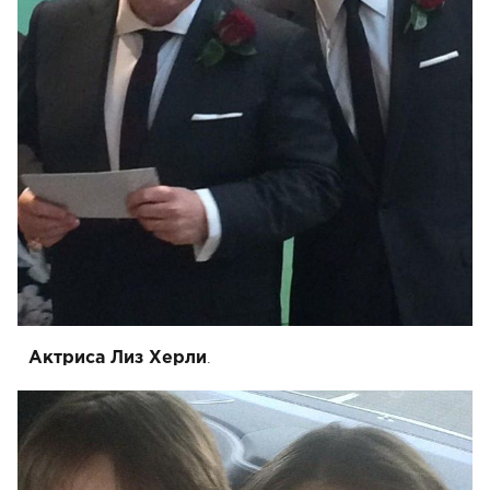
.
Актриса Лиз Херли