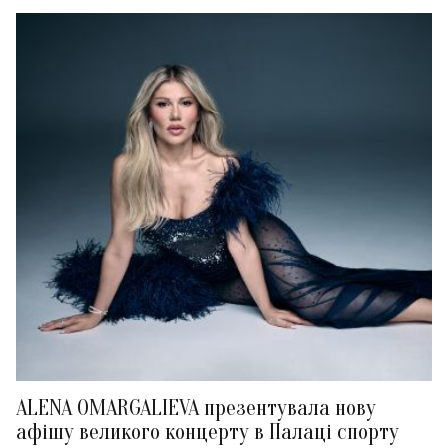
ALENA OMARGALIEVA презентувала нову
афішу великого концерту в Палаці спорту