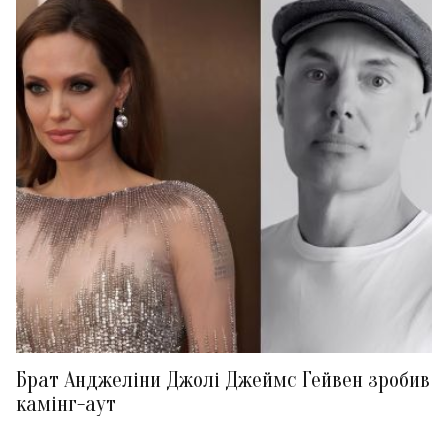
Брат Анджеліни Джолі Джеймс Гейвен зробив
камінг-аут