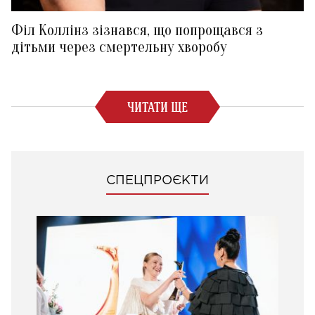
Філ Коллінз зізнався, що попрощався з
дітьми через смертельну хворобу
ЧИТАТИ ЩЕ
СПЕЦПРОЄКТИ