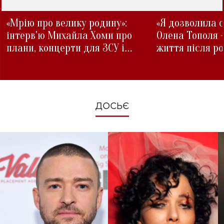
«Мрію про велику родину»:
«Я дозволила с
інтерв'ю Михайла Хоми про
Олена Тополя 
плани, концерти для ЗСУ і
життя після р
зміни під час війни
ДОСЬЄ