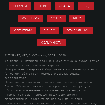
НОВИНИ
ЗІРКИ
КРАСА
ПОДІЇ
КУЛЬТУРА
АФІША
КІНО
СПЕЦТЕМИ
БІЗНЕС
ОБКЛАДИНКИ
КОЛУМНІСТИ
© ТОВ «ЕДІМЕДІА-УКРАЇНА», 2008 - 2026
Усі права на матеріали, розміщені на сайті viva.ua, охороняються
відповідно до законодавства України.
Використання матеріалів Сайту viva.ua в оригінальному розмірі
(в повному обсязі) без письмового дозволу редакції
забороняється.
Дозволяється републікація та цитування статей обсягом не
більше 250 знаків для одного інформаційного матеріалу, з
обов'язковим зазначенням посилання на джерело, а для
Інтернет-ресурсів – пряме для пошукових систем
гіперпосилання, не закрите від індексації пошуковими
системами. Гіперпосилання має бути розміщене в підзаголовку