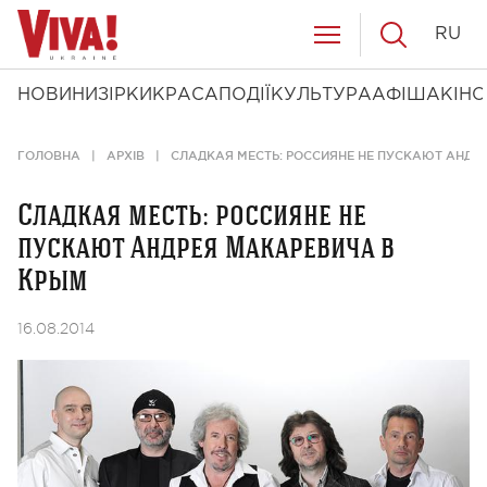
RU
НОВИНИ
ЗІРКИ
КРАСА
ПОДІЇ
КУЛЬТУРА
АФІША
КІНО
ГОЛОВНА
АРХІВ
СЛАДКАЯ МЕСТЬ: РОССИЯНЕ НЕ ПУСКАЮТ АНДР
Сладкая месть: россияне не
пускают Андрея Макаревича в
Крым
16.08.2014