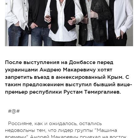
После выступления на Донбассе перед
украинцами Андрею Макаревичу хотят
запретить въезд в аннексированный Крым. С
таким предложением выступил бывший вице-
премьер республики Рустам Темиргалиев.
#@#
Россияне, как и ожидалось, остались
недовольны тем, что лидер группы "Машина
времени" Андрей Макаревич приехал на восток