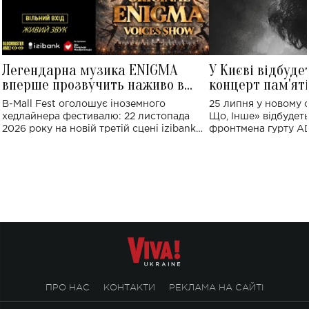
Легендарна музика ENIGMA
У Києві відбуде
вперше прозвучить наживо в
концерт пам'ят
Україні: де відбудеться концерт
Клименка: понад
B-Mall Fest оголошує іноземного
25 липня у новому o
виконають пісн
хедлайнера фестивалю: 22 листопада
Що, Інше» відбудеть
2026 року на новій третій сцені izibank
фронтмена гурту A
stage відбудеться українська прем'єра
Клименка. Це буде 
ENIGMA VOICES' ORIGINAL LIVE SHOW.
вечір, присвячений 
творчість стала си
справжньої любові д
ПРО НАС
КОНТАКТИ
РЕКЛАМА НА САЙТІ