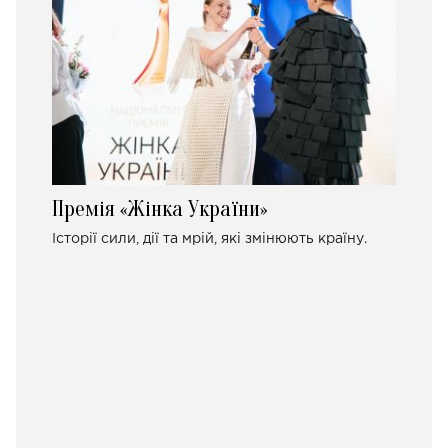
Премія «Жінка України»
Історії сили, дії та мрій, які змінюють країну.