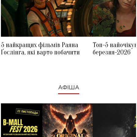
5 найкращих фільмів Раяна
Топ-5 найочіку
Ґослінга, які варто побачити
березня-2026
АФІША