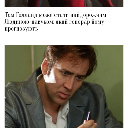
Том Голланд може стати найдорожчим
Людиною-павуком: який гонорар йому
прогнозують