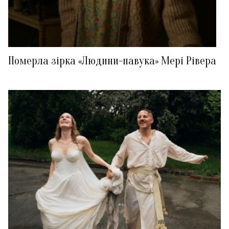
Померла зірка «Людини-павука» Мері Рівера