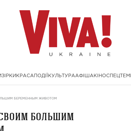
И
ЗІРКИ
КРАСА
ПОДІЇ
КУЛЬТУРА
АФІША
КІНО
СПЕЦТЕМ
ОЛЬШИМ БЕРЕМЕННЫМ ЖИВОТОМ
 своим большим
м