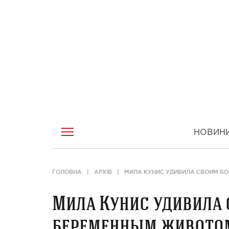
НОВИН
ГОЛОВНА
АРХІВ
МИЛА КУНИС УДИВИЛА СВОИМ Б
Мила Кунис удивила
беременным живото