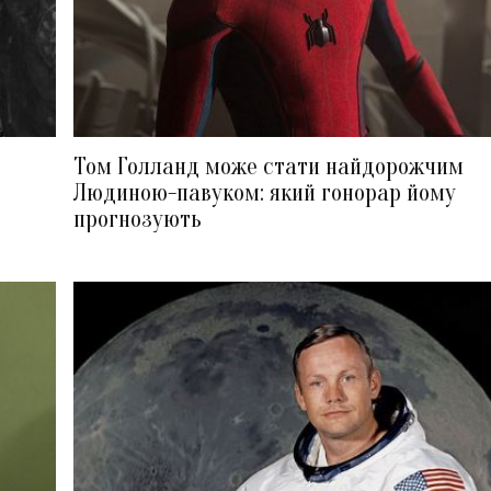
Том Голланд може стати найдорожчим
Людиною-павуком: який гонорар йому
прогнозують