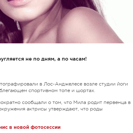
гляется не по дням, а по часам!
тографировали в Лос-Анджелесе возле студии йоги
облегающем спортивном топе и шортах.
ократно сообщали о том, что Мила родит первенца в
 окружения актрисы утверждают, что роды
нис в новой фотосессии