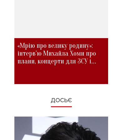
«Мрію про велику родину»:
інтерв'ю Михайла Хоми про
плани, концерти для ЗСУ і
зміни під час війни
ДОСЬЄ