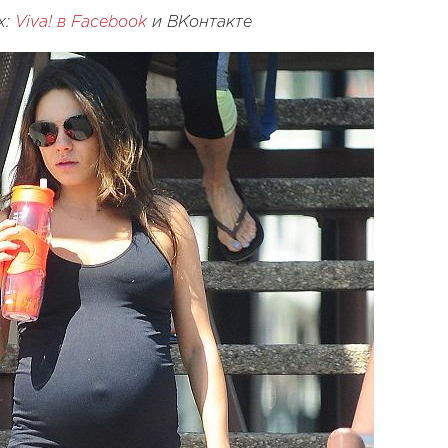
х:
Viva! в Facebook
и
ВКонтакте