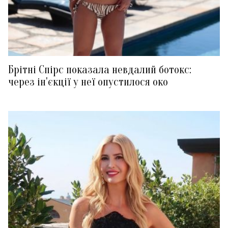
Брітні Спірс показала невдалий ботокс:
через ін'єкції у неї опустилося око