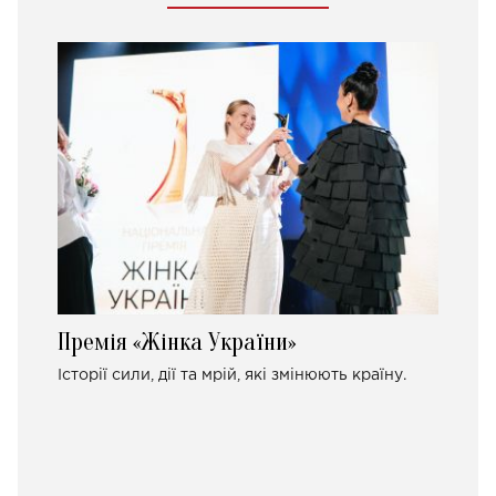
Премія «Жінка України»
Історії сили, дії та мрій, які змінюють країну.