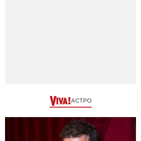
АСТРО