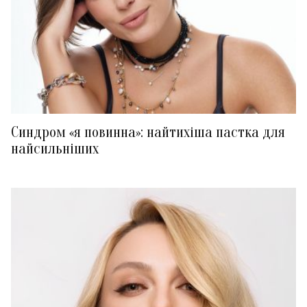
Синдром «я повинна»: найтихіша пастка для
найсильніших