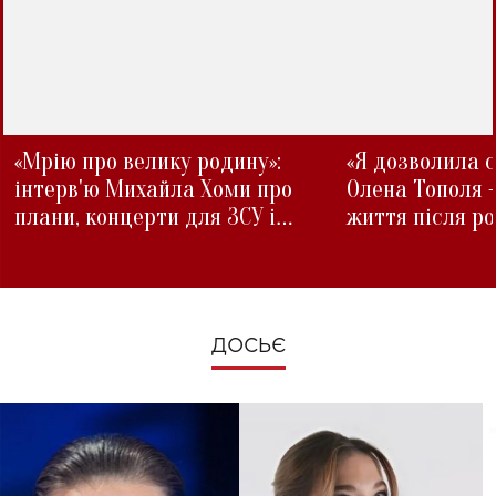
«Мрію про велику родину»:
«Я дозволила с
інтерв'ю Михайла Хоми про
Олена Тополя 
плани, концерти для ЗСУ і
життя після р
зміни під час війни
ДОСЬЄ