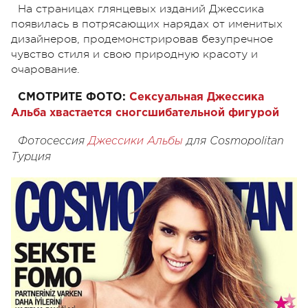
На страницах глянцевых изданий Джессика
появилась в потрясающих нарядах от именитых
дизайнеров, продемонстрировав безупречное
чувство стиля и свою природную красоту и
очарование.
СМОТРИТЕ ФОТО:
Сексуальная Джессика
Альба хвастается сногсшибательной фигурой
Фотосессия
Джессики Альбы
для Cosmopolitan
Турция