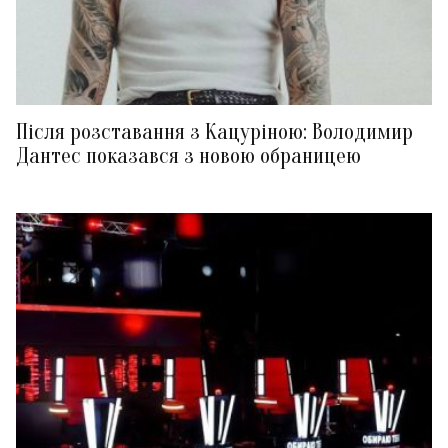
Після розставання з Кацуріною: Володимир
Дантес показався з новою обраницею