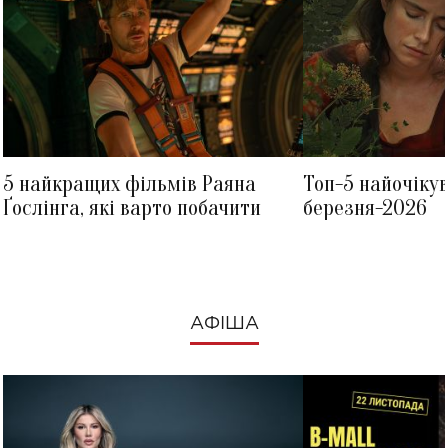
5 найкращих фільмів Раяна
Топ-5 найочіку
Ґослінга, які варто побачити
березня-2026
АФІША