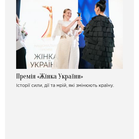
Премія «Жінка України»
Історії сили, дії та мрій, які змінюють країну.