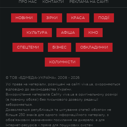
ПРО НАС
КОНТАКТИ
РЕКЛАМА НА САЙТІ
НОВИНИ
ЗІРКИ
КРАСА
ПОДІЇ
КУЛЬТУРА
АФІША
КІНО
СПЕЦТЕМИ
БІЗНЕС
ОБКЛАДИНКИ
КОЛУМНІСТИ
© ТОВ «ЕДІМЕДІА-УКРАЇНА», 2008 - 2026
Усі права на матеріали, розміщені на сайті viva.ua, охороняються
відповідно до законодавства України.
Використання матеріалів Сайту viva.ua в оригінальному розмірі
(в повному обсязі) без письмового дозволу редакції
забороняється.
Дозволяється републікація та цитування статей обсягом не
більше 250 знаків для одного інформаційного матеріалу, з
обов'язковим зазначенням посилання на джерело, а для
Інтернет-ресурсів – пряме для пошукових систем