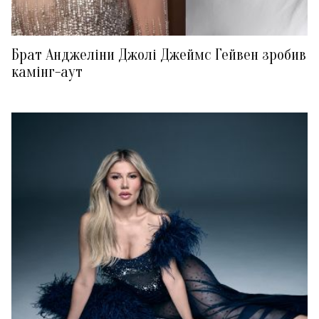
Брат Анджеліни Джолі Джеймс Гейвен зробив
камінг-аут