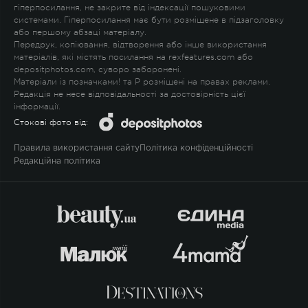
гіперпосилання, не закрите від індексації пошуковими
системами. Гіперпосилання має бути розміщене в підзаголовку
або першому абзаці матеріалу.
Передрук, копіювання, відтворення або інше використання
матеріалів, які містять посилання на rexfeatures.com або
depositphotos.com, суворо заборонені.
Матеріали із позначками
!
та
P
розміщені на правах реклами.
Редакція не несе відповідальності за достовірність цієї
інформації.
Стокові фото від:
Правила використання сайту
Політика конфіденційності
Редакційна політика