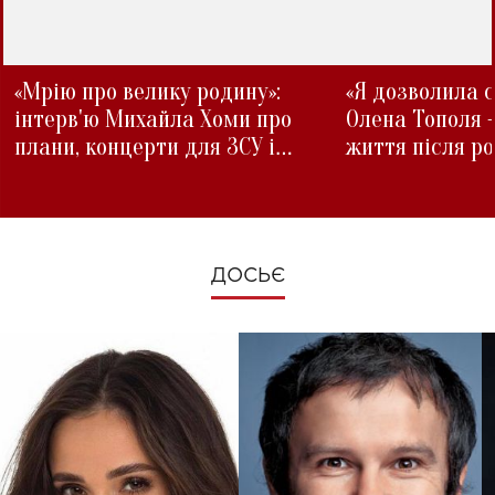
«Мрію про велику родину»:
«Я дозволила с
інтерв'ю Михайла Хоми про
Олена Тополя 
плани, концерти для ЗСУ і
життя після р
зміни під час війни
ДОСЬЄ