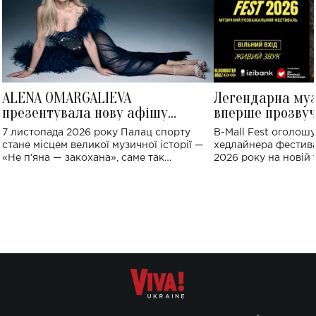
ALENA OMARGALIEVA
Легендарна му
презентувала нову афішу
вперше прозвуч
великого концерту в Палаці
Україні: де від
7 листопада 2026 року Палац спорту
B-Mall Fest оголош
спорту
стане місцем великої музичної історії —
хедлайнера фестива
«Не пʼяна — закохана», саме так
2026 року на новій т
символічно названо майбутній концерт
stage відбудеться у
ALENA OMARGALIEVA.
ENIGMA VOICES' OR