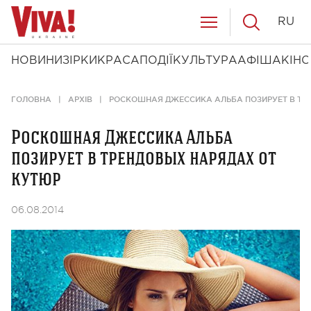
RU
НОВИНИ
ЗІРКИ
КРАСА
ПОДІЇ
КУЛЬТУРА
АФІША
КІНО
ГОЛОВНА
АРХІВ
РОСКОШНАЯ ДЖЕССИКА АЛЬБА ПОЗИРУЕТ В ТР
Роскошная Джессика Альба
позирует в трендовых нарядах от
кутюр
06.08.2014