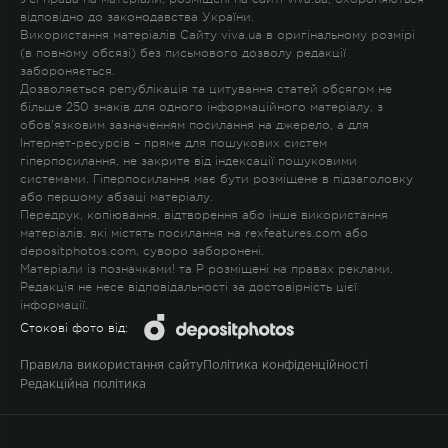
відповідно до законодавства України.
Використання матеріалів Сайту viva.ua в оригінальному розмірі
(в повному обсязі) без письмового дозволу редакції
забороняється.
Дозволяється републікація та цитування статей обсягом не
більше 250 знаків для одного інформаційного матеріалу, з
обов'язковим зазначенням посилання на джерело, а для
Інтернет-ресурсів – пряме для пошукових систем
гіперпосилання, не закрите від індексації пошуковими
системами. Гіперпосилання має бути розміщене в підзаголовку
або першому абзаці матеріалу.
Передрук, копіювання, відтворення або інше використання
матеріалів, які містять посилання на rexfeatures.com або
depositphotos.com, суворо заборонені.
Матеріали із позначками
!
та
P
розміщені на правах реклами.
Редакція не несе відповідальності за достовірність цієї
інформації.
Стокові фото від:
Правила використання сайту
Політика конфіденційності
Редакційна політика