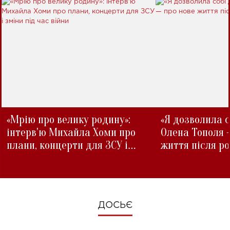
«Мрію про велику родину»:
«Я дозволила с
інтерв'ю Михайла Хоми про
Олена Тополя 
плани, концерти для ЗСУ і
життя після р
зміни під час війни
ДОСЬЄ