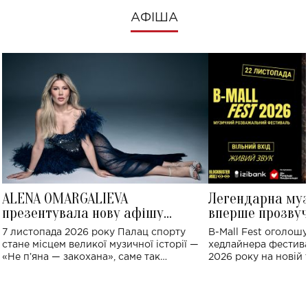
АФІША
ALENA OMARGALIEVA
Легендарна му
презентувала нову афішу
вперше прозвуч
великого концерту в Палаці
Україні: де від
7 листопада 2026 року Палац спорту
B-Mall Fest оголош
спорту
стане місцем великої музичної історії —
хедлайнера фестива
«Не пʼяна — закохана», саме так
2026 року на новій т
символічно названо майбутній концерт
stage відбудеться у
ALENA OMARGALIEVA.
ENIGMA VOICES' OR