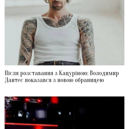
Після розставання з Кацуріною: Володимир
Дантес показався з новою обраницею