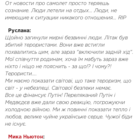
От новости про самолет просто теряешь
сознание. Люди летели на отдых... Люди, не
имеющие к ситуации никакого отношения... RIP
Руслана:
Щойно загинули мирні безвинні люди. Літак був
збитий терористами. Вони вже встигли
похвалитись цим, але зараз "включили задній хід".
Мої співчуття родинам, хоча їм мабуть зараз вже
ніхто і ніщо не пояснить - за що!? І чому?!
Терористи....
Ми маємо показати світові, що таке тероризм, що
світ - у небезпеці. Світової безпеки немає.
Все це фінансує Путін! Переляканий Путін і
Медвєдєв вже дали свою реакцію, погрожуючи
холодною війною. Ми ж повинні показати тепло і
любов, велике чуйне українське серце. Чужої біди
не існує.
Мика Ньютон
: