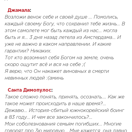
Джамала
:
Возложи венок себе и своей душе ... Помолись,
каждый своему Богу, что сохранил тебе жизнь... В
этом самолете мог быть каждый из нас... могла
быть и я... 3 дня назад летела из Амстердама... И
уже не важно в каком направлении. И какие
гарантии? Никаких.
Тот кто возомнил себя Богом на земле, очень
скоро ощутит всё и вся на себе ;(
Я верю, что Он накажет виновных в смерти
невинных людей :(аминь
Санта Димопулос
:
Такое сложно понять, принять, осознать.... Как же
такое может происходить в наше время?...
Дежавю... История-сбитый южнокорейский боинг
в 83 году... И чем все закончилось?...
Мои соболезнования семьям погибших... Многие
говорят про 3ю мировую... Мне кажется, она давно