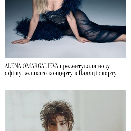
ALENA OMARGALIEVA презентувала нову
афішу великого концерту в Палаці спорту