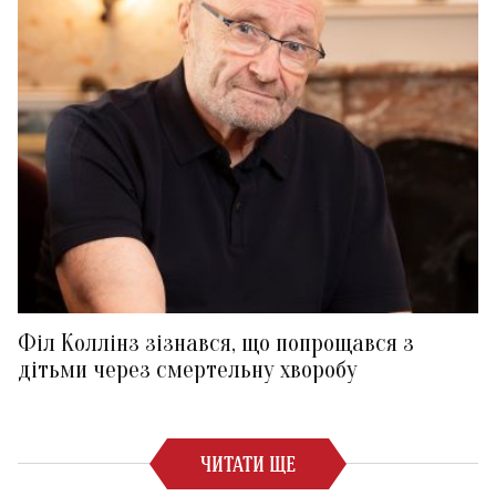
Філ Коллінз зізнався, що попрощався з
дітьми через смертельну хворобу
ЧИТАТИ ЩЕ