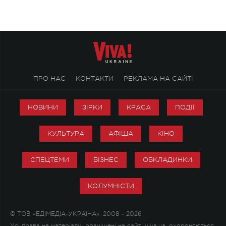
ПРО НАС
КОНТАКТИ
РЕКЛАМА НА САЙТІ
НОВИНИ
ЗІРКИ
КРАСА
ПОДІЇ
КУЛЬТУРА
АФІША
КІНО
СПЕЦТЕМИ
БІЗНЕС
ОБКЛАДИНКИ
КОЛУМНІСТИ
© ТОВ «ЕДІМЕДІА-УКРАЇНА», 2008 - 2026
Усі права на матеріали, розміщені на сайті viva.ua, охороняються