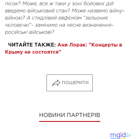
пісок? Може, все ж таки у зоні бойових дій
введемо військовий стан? Може назвемо війну-
війною? А стидлівий евфємізм "зельониє
чєловєчкі"- замінимо на чесне визначення-
російські військові?
ЧИТАЙТЕ ТАКЖЕ:
Ани Лорак: "Концерты в
Крыму не состоятся"
ПОШЕРИТИ
НОВИНИ ПАРТНЕРІВ