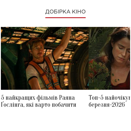
ДОБІРКА КІНО
5 найкращих фільмів Раяна
Топ-5 найочіку
Ґослінга, які варто побачити
березня-2026