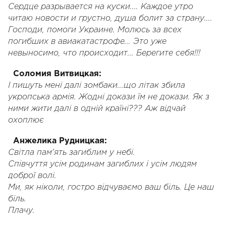
Сердце разрывается на куски.... Каждое утро
читаю новости и грустно, душа болит за страну....
Господи, помоги Украине. Молюсь за всех
погибших в авиакатастрофе... Это уже
невыносимо, что происходит... Берегите себя!!!
Соломия Витвицкая:
І пишуть мені далі зомбаки...що літак збила
укропська армія. Жодні докази їм не докази. Як з
ними жити далі в одній країні??? Аж відчай
охоплює
Анжелика Рудницкая:
Світла пам'ять загиблим у небі.
Співчуття усім родинам загиблих і усім людям
доброї волі.
Ми, як ніколи, гостро відчуваємо ваш біль. Це наш
біль.
Плачу.