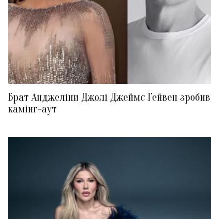
Брат Анджеліни Джолі Джеймс Гейвен зробив
камінг-аут