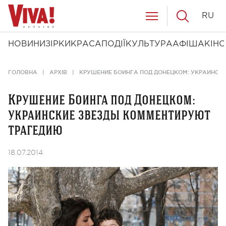
RU
НОВИНИ
ЗІРКИ
КРАСА
ПОДІЇ
КУЛЬТУРА
АФІША
КІНО
ГОЛОВНА
АРХІВ
КРУШЕНИЕ БОИНГА ПОД ДОНЕЦКОМ: УКРАИНСК
Крушение Боинга под Донецком:
украинские звезды комментируют
трагедию
18.07.2014