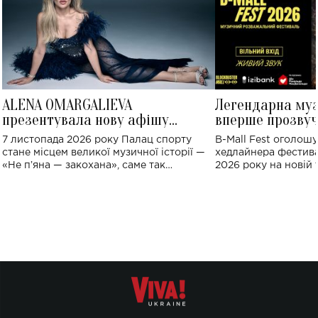
ALENA OMARGALIEVA
Легендарна му
презентувала нову афішу
вперше прозвуч
великого концерту в Палаці
Україні: де від
7 листопада 2026 року Палац спорту
B-Mall Fest оголош
спорту
стане місцем великої музичної історії —
хедлайнера фестива
«Не пʼяна — закохана», саме так
2026 року на новій т
символічно названо майбутній концерт
stage відбудеться у
ALENA OMARGALIEVA.
ENIGMA VOICES' OR