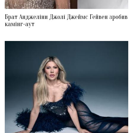
Брат Анджеліни Джолі Джеймс Гейвен зробив
камінг-аут