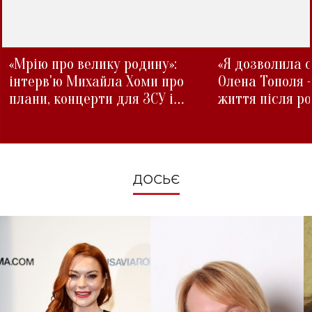
«Мрію про велику родину»:
«Я дозволила с
інтерв'ю Михайла Хоми про
Олена Тополя 
плани, концерти для ЗСУ і
життя після р
зміни під час війни
ДОСЬЄ