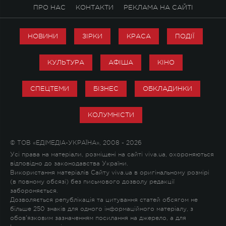
ПРО НАС
КОНТАКТИ
РЕКЛАМА НА САЙТІ
НОВИНИ
ЗІРКИ
КРАСА
ПОДІЇ
КУЛЬТУРА
АФІША
КІНО
СПЕЦТЕМИ
БІЗНЕС
ОБКЛАДИНКИ
КОЛУМНІСТИ
© ТОВ «ЕДІМЕДІА-УКРАЇНА», 2008 - 2026
Усі права на матеріали, розміщені на сайті viva.ua, охороняються
відповідно до законодавства України.
Використання матеріалів Сайту viva.ua в оригінальному розмірі
(в повному обсязі) без письмового дозволу редакції
забороняється.
Дозволяється републікація та цитування статей обсягом не
більше 250 знаків для одного інформаційного матеріалу, з
обов'язковим зазначенням посилання на джерело, а для