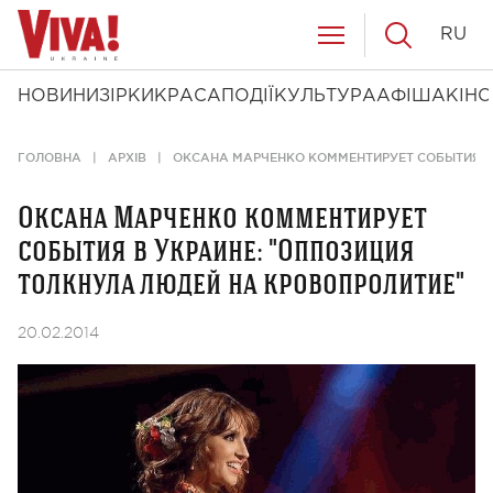
RU
НОВИНИ
ЗІРКИ
КРАСА
ПОДІЇ
КУЛЬТУРА
АФІША
КІНО
ГОЛОВНА
АРХІВ
ОКСАНА МАРЧЕНКО КОММЕНТИРУЕТ СОБЫТИЯ В 
Оксана Марченко комментирует
события в Украине: "Оппозиция
толкнула людей на кровопролитие"
20.02.2014