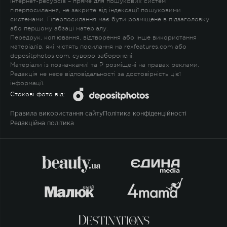
Інтернет-ресурсів – пряме для пошукових систем
гіперпосилання, не закрите від індексації пошуковими
системами. Гіперпосилання має бути розміщене в підзаголовку
або першому абзаці матеріалу.
Передрук, копіювання, відтворення або інше використання
матеріалів, які містять посилання на rexfeatures.com або
depositphotos.com, суворо заборонені.
Матеріали із позначками
!
та
P
розміщені на правах реклами.
Редакція не несе відповідальності за достовірність цієї
інформації.
Стокові фото від:
Правила використання сайту
Політика конфіденційності
Редакційна політика