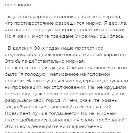
оппозиции.
«До этого черного вторника я все еще верила,
что противостояние разрешится мирно. Я верила,
что власть не допустит кровопролития и насилия.
Но я, как и многие граждане Украины, ошиблась...
В далеких 90-х годах наше протестное
студенческое движение носило мирный характер.
Это была действительно мирная,
ненасильственная акция. Самым отчаянным шагом
было "я голодую", написанное на головной
повязке. Наши студенческие лидеры не допускали
ни провокаций, ни столкновений. Мы не крушили
памятники, даже если они нам не нравились, и не
разрушали свой город. А чем, скажите, жизнь
тогда была легче нынешней, а сегодняшний
Президент лучше тогдашнего? Но мы мирным
путем добивались выполнения своих требований.
Это и есть демократично и единственно
правильно выразить своё несогласие с властью