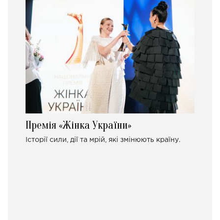
Премія «Жінка України»
Історії сили, дії та мрій, які змінюють країну.