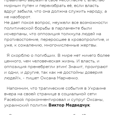
мирным путем и переизбрать её, если власть
вдруг забыла, что она должна служить народу, а
не наоборот.
Не дает покоя вопрос, неужели все возможности
политической борьбы в парламенте были
исчерпаны, что оппозиция толкнула людей на
противостояние, переросшее в кровопролитие, и
уже, к сожалению, многочисленные жертвы.
Я скорблю о погибших. В мире нет ничего более
ценного, чем человеческая жизнь. И власть, и
оппозиция пренебрегли этим! Значит, проиграют
и одни, и другие, так как не достойны доверия
людей!», - пишет Оксана Марченко.
Напомним, что трагические события в Украине
вчера на своей странице в социальной сети
Facebook прокомментировал и супруг Оксаны,
украинский политик
:
Виктор Медведчук