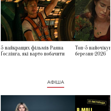
5 найкращих фільмів Раяна
Топ-5 найочіку
Ґослінга, які варто побачити
березня-2026
АФІША