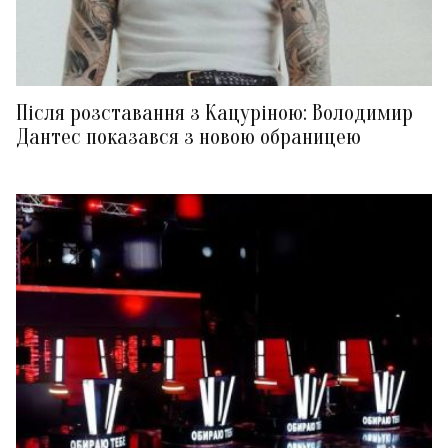
Після розставання з Кацуріною: Володимир
Дантес показався з новою обраницею