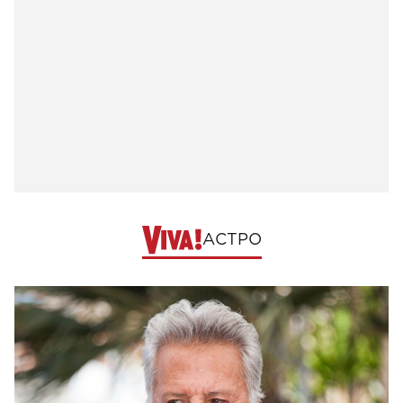
АСТРО