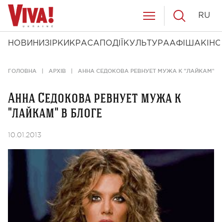
RU
НОВИНИ
ЗІРКИ
КРАСА
ПОДІЇ
КУЛЬТУРА
АФІША
КІНО
ГОЛОВНА
АРХІВ
АННА СЕДОКОВА РЕВНУЕТ МУЖА К "ЛАЙКАМ" В
Анна Седокова ревнует мужа к
"лайкам" в блоге
10.01.2013