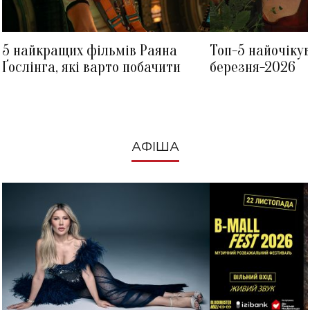
5 найкращих фільмів Раяна
Топ-5 найочіку
Ґослінга, які варто побачити
березня-2026
АФІША