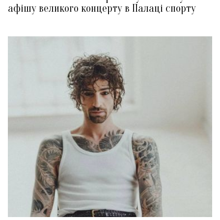
афішу великого концерту в Палаці спорту