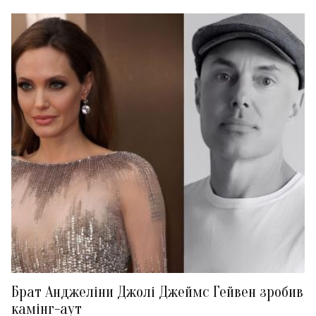
Брат Анджеліни Джолі Джеймс Гейвен зробив
камінг-аут