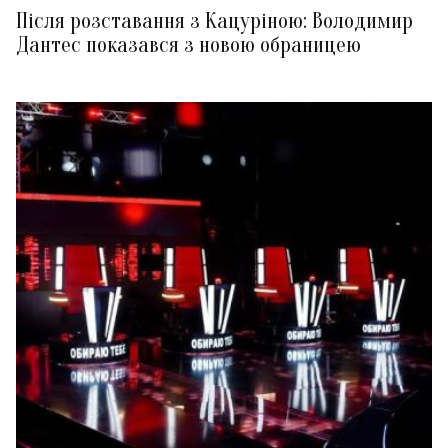
Після розставання з Кацуріною: Володимир
Дантес показався з новою обраницею