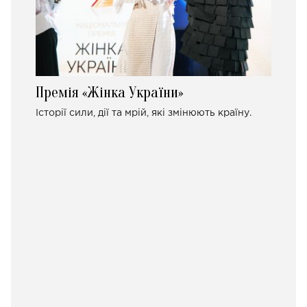
Премія «Жінка України»
Історії сили, дії та мрій, які змінюють країну.