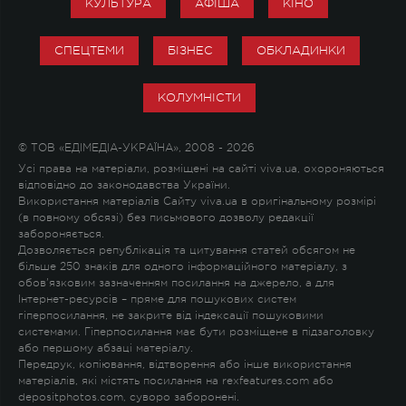
КУЛЬТУРА
АФІША
КІНО
СПЕЦТЕМИ
БІЗНЕС
ОБКЛАДИНКИ
КОЛУМНІСТИ
© ТОВ «ЕДІМЕДІА-УКРАЇНА», 2008 - 2026
Усі права на матеріали, розміщені на сайті viva.ua, охороняються
відповідно до законодавства України.
Використання матеріалів Сайту viva.ua в оригінальному розмірі
(в повному обсязі) без письмового дозволу редакції
забороняється.
Дозволяється републікація та цитування статей обсягом не
більше 250 знаків для одного інформаційного матеріалу, з
обов'язковим зазначенням посилання на джерело, а для
Інтернет-ресурсів – пряме для пошукових систем
гіперпосилання, не закрите від індексації пошуковими
системами. Гіперпосилання має бути розміщене в підзаголовку
або першому абзаці матеріалу.
Передрук, копіювання, відтворення або інше використання
матеріалів, які містять посилання на rexfeatures.com або
depositphotos.com, суворо заборонені.