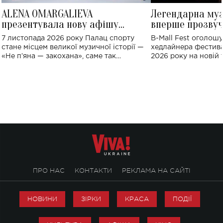
ALENA OMARGALIEVA
Легендарна му
презентувала нову афішу
вперше прозвуч
великого концерту в Палаці
Україні: де від
7 листопада 2026 року Палац спорту
B-Mall Fest оголош
спорту
стане місцем великої музичної історії —
хедлайнера фестива
«Не пʼяна — закохана», саме так
2026 року на новій т
символічно названо майбутній концерт
stage відбудеться у
ALENA OMARGALIEVA.
ENIGMA VOICES' OR
ПРО НАС
КОНТАКТИ
РЕКЛАМА НА САЙТІ
НОВИНИ
ЗІРКИ
КРАСА
ПОДІЇ