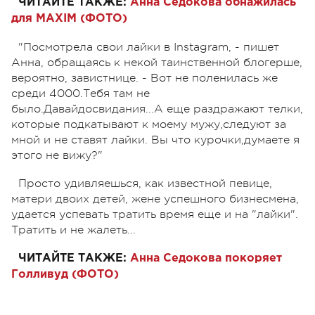
ЧИТАЙТЕ ТАКЖЕ:
Анна Седокова обнажилась
для MAXIM (ФОТО)
"Посмотрела свои лайки в Instagram, - пишет
Анна, обращаясь к некой таинственной блогерше,
вероятно, завистнице. - Вот не поленилась же
среди 4000.Тебя там не
было.Давайдосвидания...А еще раздражают телки,
которые подкатывают к моему мужу,следуют за
мной и не ставят лайки. Вы что курочки,думаете я
этого не вижу?"
Просто удивляешься, как известной певице,
матери двоих детей, жене успешного бизнесмена,
удается успевать тратить время еще и на "лайки".
Тратить и не жалеть...
ЧИТАЙТЕ ТАКЖЕ:
Анна Седокова покоряет
Голливуд (ФОТО)