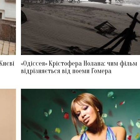
Києві
«Одіссея» Крістофера Нолана: чим фільм
відрізняється від поеми Гомера