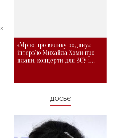
их
«Мрію про велику родину»:
інтерв'ю Михайла Хоми про
плани, концерти для ЗСУ і
зміни під час війни
ДОСЬЄ