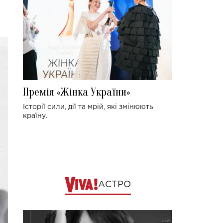
Премія «Жінка України»
Історії сили, дії та мрій, які змінюють
країну.
АСТРО