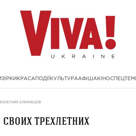
И
ЗІРКИ
КРАСА
ПОДІЇ
КУЛЬТУРА
АФІША
КІНО
СПЕЦТЕМ
РЕХЛЕТНИХ БЛИЗНЕЦОВ
 своих трехлетних