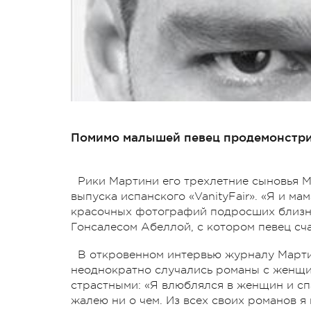
Помимо малышей певец продемонстри
Рики Мартини его трехлетние сыновья М
выпуска испанского «VanityFair». «Я и м
красочных фотографий подросших близне
Гонсалесом Абеллой, с котором певец сча
В откровенном интервью журналу Мартин
неоднократно случались романы с женщи
страстными: «Я влюблялся в женщин и спа
жалею ни о чем. Из всех своих романов я