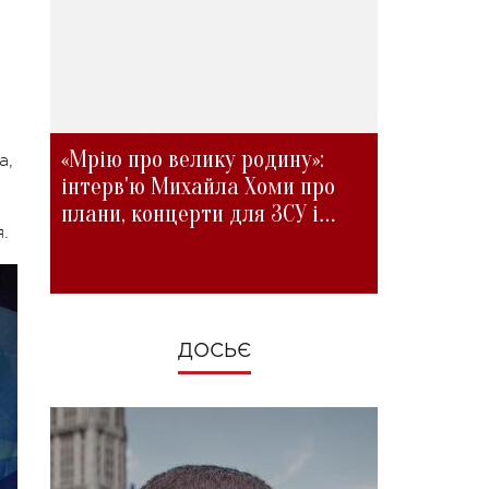
«Мрію про велику родину»:
а,
інтерв'ю Михайла Хоми про
плани, концерти для ЗСУ і
.
зміни під час війни
ДОСЬЄ