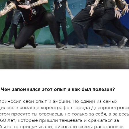
 Чем запомнился этот опыт и как был полезен?
приносил свой опыт и эмоции. Но одним из самых
дилась в команде хореографов города Днепропетровс
ом проекте ты отвечаешь не только за себя, а за весь
 60 лет, которые пришли танцевать и сражаться за
й что-то придумывали, рисовали схемы расстановок