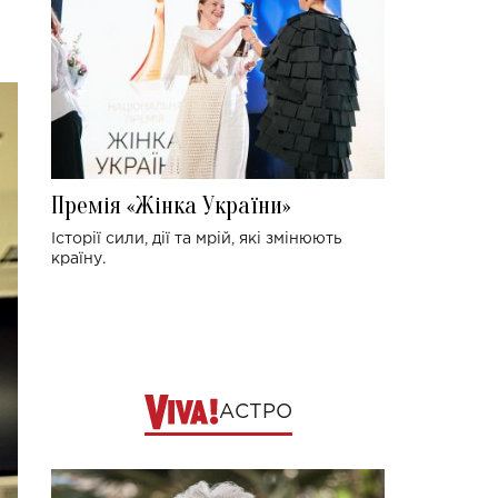
Премія «Жінка України»
Історії сили, дії та мрій, які змінюють
країну.
АСТРО