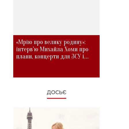
«Мрію про велику родину»:
інтерв'ю Михайла Хоми про
плани, концерти для ЗСУ і
зміни під час війни
ДОСЬЄ