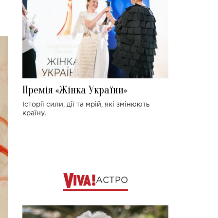
Премія «Жінка України»
Історії сили, дії та мрій, які змінюють
країну.
АСТРО