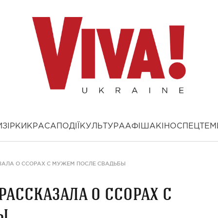
И
ЗІРКИ
КРАСА
ПОДІЇ
КУЛЬТУРА
АФІША
КІНО
СПЕЦТЕМ
АЛА О ССОРАХ С МУЖЕМ ПОСЛЕ СВАДЬБЫ
рассказала о ссорах с
ы