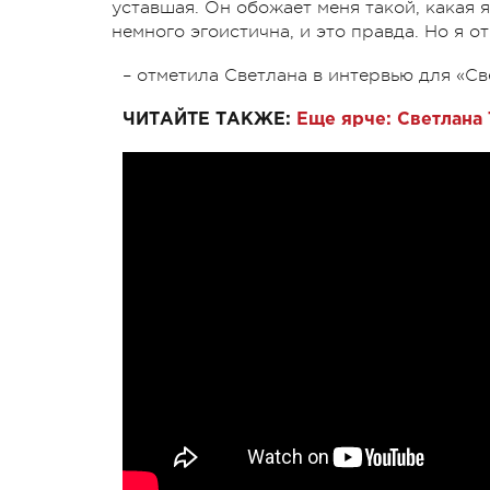
уставшая. Он обожает меня такой, какая я е
немного эгоистична, и это правда. Но я о
– отметила Светлана в интервью для «С
ЧИТАЙТЕ ТАКЖЕ:
Еще ярче: Светлана