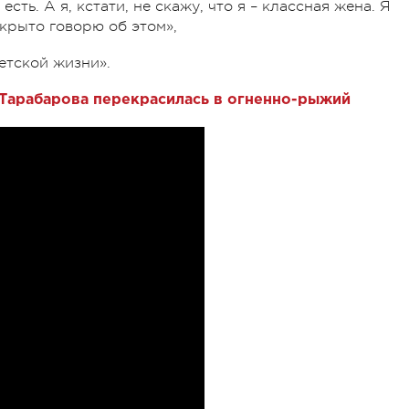
сть. А я, кстати, не скажу, что я – классная жена. Я
ткрыто говорю об этом»,
ветской жизни».
 Тарабарова перекрасилась в огненно-рыжий