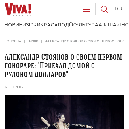
RU
НОВИНИ
ЗІРКИ
КРАСА
ПОДІЇ
КУЛЬТУРА
АФІША
КІНО
ГОЛОВНА
АРХІВ
АЛЕКСАНДР СТОЯНОВ О СВОЕМ ПЕРВОМ ГОНОРА
Александр Стоянов о своем первом
гонораре: "Приехал домой с
рулоном долларов"
14.01.2017