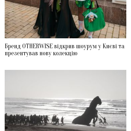
Бренд OTHERWISE відкрив шоурум у Києві та
презентував нову колекцію