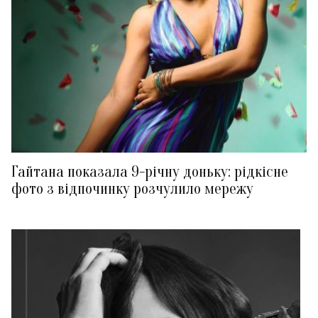
Гайтана показала 9-річну доньку: рідкісне
фото з відпочинку розчулило мережу