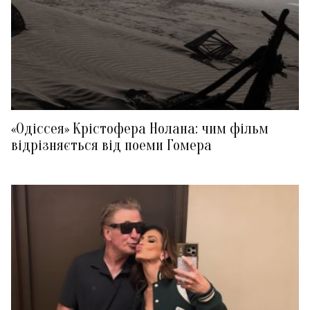
«Одіссея» Крістофера Нолана: чим фільм
відрізняється від поеми Гомера