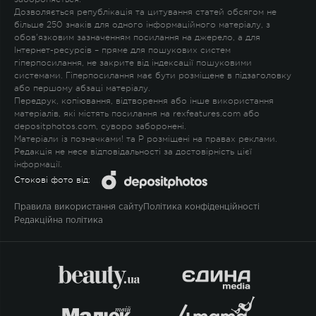
Дозволяється републікація та цитування статей обсягом не
більше 250 знаків для одного інформаційного матеріалу, з
обов'язковим зазначенням посилання на джерело, а для
Інтернет-ресурсів – пряме для пошукових систем
гіперпосилання, не закрите від індексації пошуковими
системами. Гіперпосилання має бути розміщене в підзаголовку
або першому абзаці матеріалу.
Передрук, копіювання, відтворення або інше використання
матеріалів, які містять посилання на rexfeatures.com або
depositphotos.com, суворо заборонені.
Матеріали із позначками
!
та
P
розміщені на правах реклами.
Редакція не несе відповідальності за достовірність цієї
інформації.
Стокові фото від:
Правила використання сайту
Політика конфіденційності
Редакційна політика