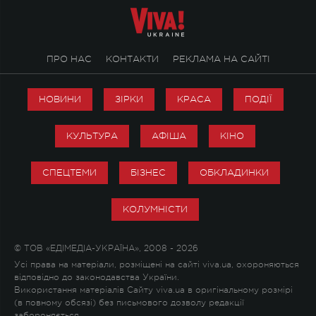
ПРО НАС
КОНТАКТИ
РЕКЛАМА НА САЙТІ
НОВИНИ
ЗІРКИ
КРАСА
ПОДІЇ
КУЛЬТУРА
АФІША
КІНО
СПЕЦТЕМИ
БІЗНЕС
ОБКЛАДИНКИ
КОЛУМНІСТИ
© ТОВ «ЕДІМЕДІА-УКРАЇНА», 2008 - 2026
Усі права на матеріали, розміщені на сайті viva.ua, охороняються
відповідно до законодавства України.
Використання матеріалів Сайту viva.ua в оригінальному розмірі
(в повному обсязі) без письмового дозволу редакції
забороняється.