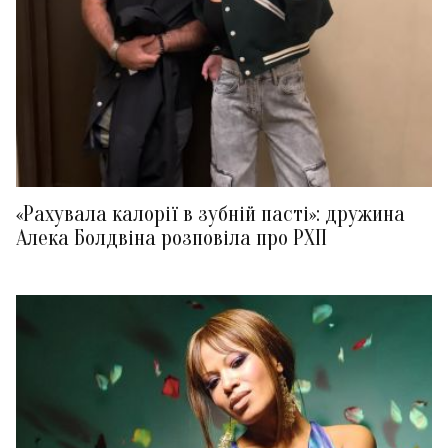
«Рахувала калорії в зубній пасті»: дружина
Алека Болдвіна розповіла про РХП