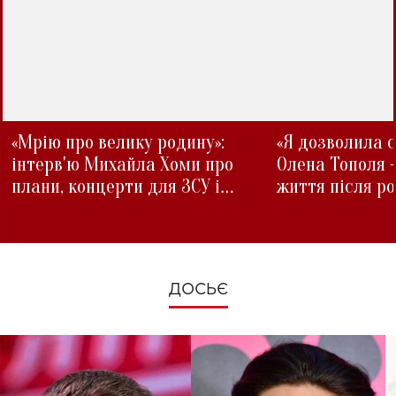
«Мрію про велику родину»:
«Я дозволила с
інтерв'ю Михайла Хоми про
Олена Тополя 
плани, концерти для ЗСУ і
життя після р
зміни під час війни
ДОСЬЄ