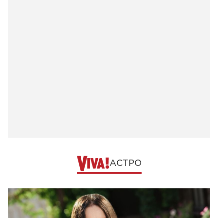
АСТРО