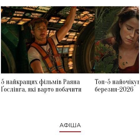
5 найкращих фільмів Раяна
Топ-5 найочіку
Ґослінга, які варто побачити
березня-2026
АФІША