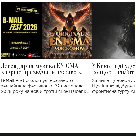
Легендарна музика ENIGMA
У Києві відбуде
вперше прозвучить наживо в
концерт пам'ят
Україні: де відбудеться концерт
Клименка: понад
B-Mall Fest оголошує іноземного
25 липня у новому o
виконають пісн
хедлайнера фестивалю: 22 листопада
Що, Інше» відбудеть
2026 року на новій третій сцені izibank
фронтмена гурту A
stage відбудеться українська прем'єра
Клименка. Це буде 
ENIGMA VOICES' ORIGINAL LIVE SHOW.
вечір, присвячений 
творчість стала си
справжньої любові д