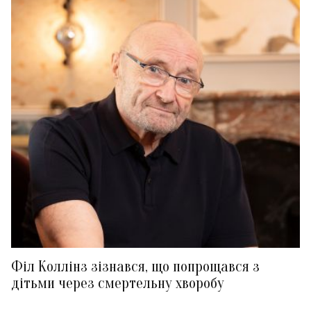
Філ Коллінз зізнався, що попрощався з
дітьми через смертельну хворобу