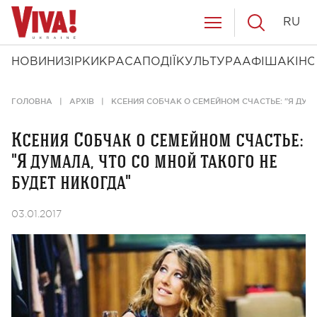
RU
НОВИНИ
ЗІРКИ
КРАСА
ПОДІЇ
КУЛЬТУРА
АФІША
КІНО
ГОЛОВНА
АРХІВ
КСЕНИЯ СОБЧАК О СЕМЕЙНОМ СЧАСТЬЕ: "Я ДУМ
Ксения Собчак о семейном счастье:
"Я думала, что со мной такого не
будет никогда"
03.01.2017