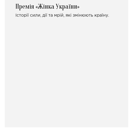
Премія «Жінка України»
Історії сили, дії та мрій, які змінюють країну.