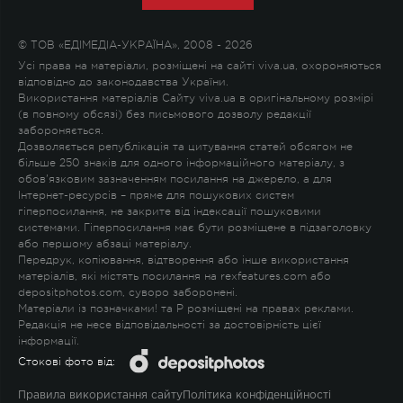
© ТОВ «ЕДІМЕДІА-УКРАЇНА», 2008 - 2026
Усі права на матеріали, розміщені на сайті viva.ua, охороняються
відповідно до законодавства України.
Використання матеріалів Сайту viva.ua в оригінальному розмірі
(в повному обсязі) без письмового дозволу редакції
забороняється.
Дозволяється републікація та цитування статей обсягом не
більше 250 знаків для одного інформаційного матеріалу, з
обов'язковим зазначенням посилання на джерело, а для
Інтернет-ресурсів – пряме для пошукових систем
гіперпосилання, не закрите від індексації пошуковими
системами. Гіперпосилання має бути розміщене в підзаголовку
або першому абзаці матеріалу.
Передрук, копіювання, відтворення або інше використання
матеріалів, які містять посилання на rexfeatures.com або
depositphotos.com, суворо заборонені.
Матеріали із позначками
!
та
P
розміщені на правах реклами.
Редакція не несе відповідальності за достовірність цієї
інформації.
Стокові фото від:
Правила використання сайту
Політика конфіденційності