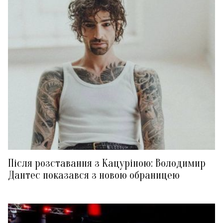
Після розставання з Кацуріною: Володимир
Дантес показався з новою обраницею