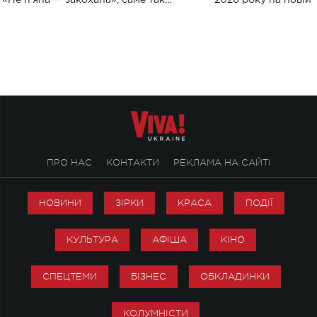
«Не пʼяна — закохана», саме так
2026 року на новій т
символічно названо майбутній концерт
stage відбудеться у
ALENA OMARGALIEVA.
ENIGMA VOICES' OR
ПРО НАС
КОНТАКТИ
РЕКЛАМА НА САЙТІ
НОВИНИ
ЗІРКИ
КРАСА
ПОДІЇ
КУЛЬТУРА
АФІША
КІНО
СПЕЦТЕМИ
БІЗНЕС
ОБКЛАДИНКИ
КОЛУМНІСТИ