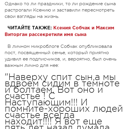
Однако то ли праздники, то ли рождение сына
растрогали Ксению и заставили пересмотреть
свои взгляды на жизнь.
ЧИТАЙТЕ ТАКЖЕ:
Ксения Собчак и Максим
Виторган рассекретили имя сына
В личном микроблоге Собчак опубликовала
пост, посвященный семье, который приятно
удивил ее подписчиков, и, вероятно, был очень
важным лично для нее:
"Наверху спит сын,а мы
вдвоем сидим в темноте
и болтаем. Вот оно и
счастье ! С
Наступающим!!! И
помните-хороших людей
счастье всегда
находит!!!! Я вот еще
пять лет назад думала