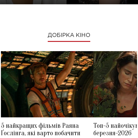
ДОБІРКА КІНО
5 найкращих фільмів Раяна
Топ-5 найочіку
Ґослінга, які варто побачити
березня-2026