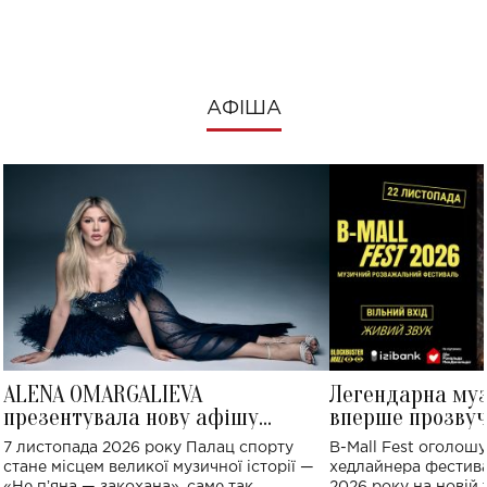
АФІША
ALENA OMARGALIEVA
Легендарна му
презентувала нову афішу
вперше прозвуч
великого концерту в Палаці
Україні: де від
7 листопада 2026 року Палац спорту
B-Mall Fest оголош
спорту
стане місцем великої музичної історії —
хедлайнера фестива