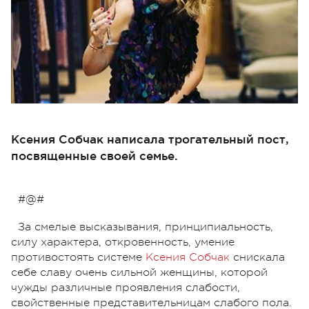
Ксения Собчак написала трогательный пост,
посвященные своей семье.
#@#
За смелые высказывания, принципиальность,
силу характера, откровенность, умение
противостоять системе
Ксения Собчак
снискала
себе славу очень сильной женщины, которой
чужды различные проявления слабости,
свойственные представительницам слабого пола.