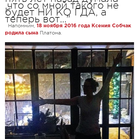
,что со мной такого не
будет НИ КО ГДА, а
теперь вот..."
Напомним,
18 ноября 2016 года Ксения Собчак
Платона.
родила сына