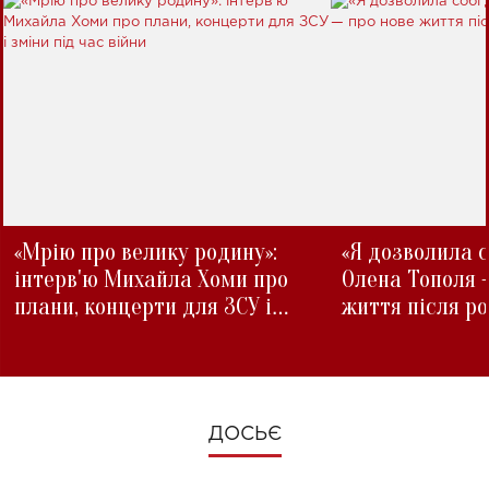
«Мрію про велику родину»:
«Я дозволила с
інтерв'ю Михайла Хоми про
Олена Тополя 
плани, концерти для ЗСУ і
життя після р
зміни під час війни
ДОСЬЄ