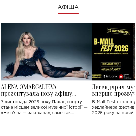
АФІША
ALENA OMARGALIEVA
Легендарна му
презентувала нову афішу
вперше прозвуч
великого концерту в Палаці
Україні: де від
7 листопада 2026 року Палац спорту
B-Mall Fest оголош
спорту
стане місцем великої музичної історії —
хедлайнера фестива
«Не пʼяна — закохана», саме так
2026 року на новій т
символічно названо майбутній концерт
stage відбудеться у
ALENA OMARGALIEVA.
ENIGMA VOICES' OR