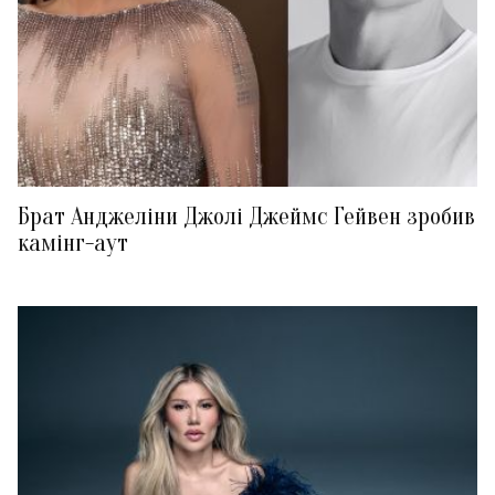
Брат Анджеліни Джолі Джеймс Гейвен зробив
камінг-аут