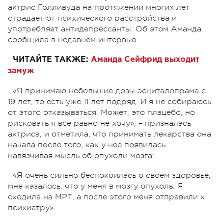
актрис Голливуда на протяжении многих лет
страдает от психического расстройства и
употребляет антидепрессанты. Об этом Аманда
сообщила в недавнем интервью.
ЧИТАЙТЕ ТАКЖЕ:
Аманда Сейфрид выходит
замуж
«Я принимаю небольшие дозы эсциталопрама с
19 лет, то есть уже 11 лет подряд. И я не собираюсь
от этого отказываться. Может, это плацебо, но
рисковать я все равно не хочу»,
–
призналась
актриса, и отметила, что принимать лекарства она
начала после того, как у нее появилась
навязчивая мысль об опухоли мозга:
«Я очень сильно беспокоилась о своем здоровье,
мне казалось, что у меня в мозгу опухоль. Я
сходила на МРТ, а после этого меня отправили к
психиатру».