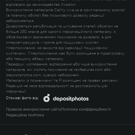
відповідно до законодавства України.
Використання матеріалів Сайту viva.ua в оригінальному розмірі
(в повному обсязі) без письмового дозволу редакції
забороняється.
Дозволяється републікація та цитування статей обсягом не
більше 250 знаків для одного інформаційного матеріалу, з
обов'язковим зазначенням посилання на джерело, а для
Інтернет-ресурсів – пряме для пошукових систем
гіперпосилання, не закрите від індексації пошуковими
системами. Гіперпосилання має бути розміщене в підзаголовку
або першому абзаці матеріалу.
Передрук, копіювання, відтворення або інше використання
матеріалів, які містять посилання на rexfeatures.com або
depositphotos.com, суворо заборонені.
Матеріали із позначками
!
та
P
розміщені на правах реклами.
Редакція не несе відповідальності за достовірність цієї
інформації.
Стокові фото від:
Правила використання сайту
Політика конфіденційності
Редакційна політика