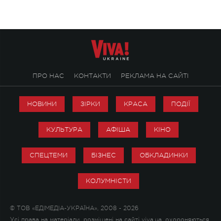
ПРО НАС
КОНТАКТИ
РЕКЛАМА НА САЙТІ
НОВИНИ
ЗІРКИ
КРАСА
ПОДІЇ
КУЛЬТУРА
АФІША
КІНО
СПЕЦТЕМИ
БІЗНЕС
ОБКЛАДИНКИ
КОЛУМНІСТИ
© ТОВ «ЕДІМЕДІА-УКРАЇНА», 2008 - 2026
Усі права на матеріали, розміщені на сайті viva.ua, охороняються