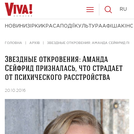
RU
НОВИНИ
ЗІРКИ
КРАСА
ПОДІЇ
КУЛЬТУРА
АФІША
КІНО
ГОЛОВНА
АРХІВ
ЗВЕЗДНЫЕ ОТКРОВЕНИЯ: АМАНДА СЕЙФРИД ПРИ
Звездные откровения: Аманда
Сейфрид призналась, что страдает
от психического расстройства
20.10.2016