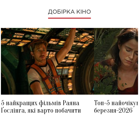
ДОБІРКА КІНО
5 найкращих фільмів Раяна
Топ-5 найочіку
Ґослінга, які варто побачити
березня-2026