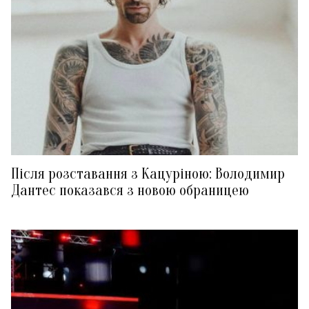
Після розставання з Кацуріною: Володимир
Дантес показався з новою обраницею