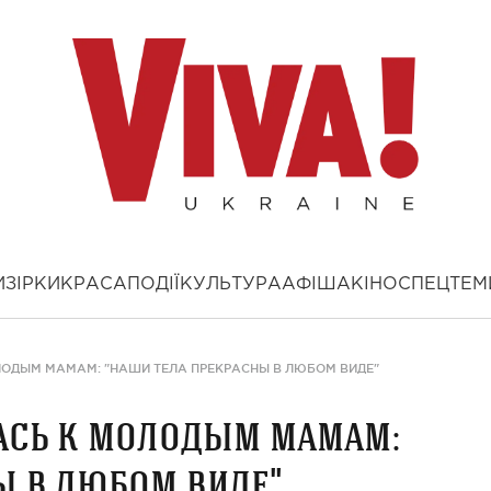
И
ЗІРКИ
КРАСА
ПОДІЇ
КУЛЬТУРА
АФІША
КІНО
СПЕЦТЕМ
ЛОДЫМ МАМАМ: "НАШИ ТЕЛА ПРЕКРАСНЫ В ЛЮБОМ ВИДЕ"
лась к молодым мамам:
ы в любом виде"