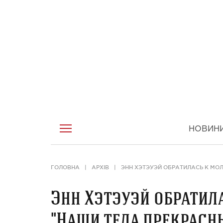
НОВИН
ГОЛОВНА
АРХІВ
ЭНН ХЭТЭУЭЙ ОБРАТИЛАСЬ К МО
Энн Хэтэуэй обрати
"Наши тела прекрасн