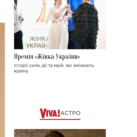
Премія «Жінка України»
Історії сили, дії та мрій, які змінюють
країну.
АСТРО