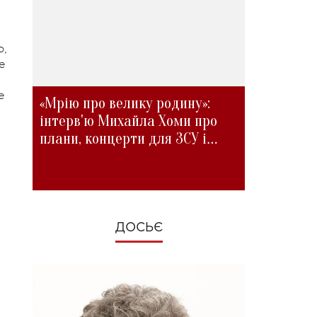
о,
е
е
«Мрію про велику родину»:
інтерв'ю Михайла Хоми про
плани, концерти для ЗСУ і
зміни під час війни
ДОСЬЄ