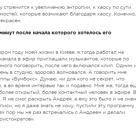
 стремится к увеличению энтропии, к хаосу по сути.
ностей, которые возникают благодаря хаосу. Конечно,
рекрасен.
 минут после начала которого хотелось его
ором году моей жизни в Киеве, я тогда работал на
 канала в эфир приглашали музыкантов, которые по
ного поговорить, после чего включался клип. Одним 
день в студию, здорово волновался. А говорить мне
пы «Бумбокс». Думаю, ни для кого не секрет, что
 а во время интервью так и подавно. Мне же, тогда е
более открытый, более контактный человек в эфире. 
 Я не смог раскрыть Андрея, а ему это было и не оче
писи, но я даже знать не хочу, пустили эту программу
тех пор мы не раз встречались с Андреем и делали
ристократов».