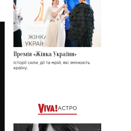
Премія «Жінка України»
Історії сили, дії та мрій, які змінюють
країну.
АСТРО