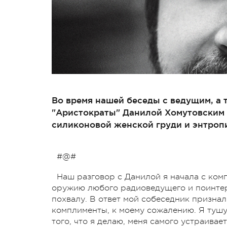
Во время нашей беседы с ведущим, а 
"Аристократы" Данилой Хомутовским 
силиконовой женской груди и энтроп
#@#
Наш разговор с Данилой я начала с ком
оружию любого радиоведущего и поинтере
похвалу. В ответ мой собеседник призна
комплименты, к моему сожалению. Я тушу
того, что я делаю, меня самого устраивае