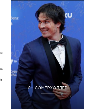
из
ще
В
нь
ЄН СОМЕРХОЛДЕР