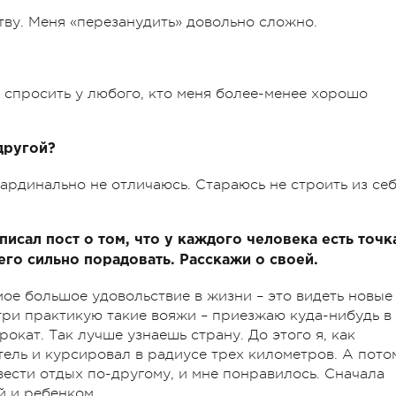
ству. Меня «перезанудить» довольно сложно.
ь спросить у любого, кто меня более-менее хорошо
 другой?
 кардинально не отличаюсь. Стараюсь не строить из се
писал пост о том, что у каждого человека есть точк
его сильно порадовать. Расскажи о своей.
амое большое удовольствие в жизни – это видеть новые
три практикую такие вояжи – приезжаю куда-нибудь в
окат. Так лучше узнаешь страну. До этого я, как
тель и курсировал в радиусе трех километров. А пото
вести отдых по-другому, и мне понравилось. Сначала
й и ребенком.