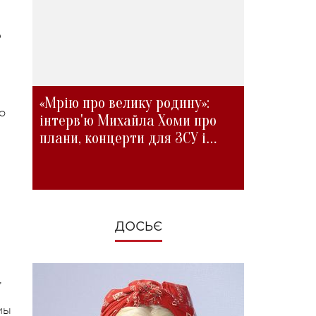
о
«Мрію про велику родину»:
о
інтерв'ю Михайла Хоми про
плани, концерти для ЗСУ і
зміни під час війни
ДОСЬЄ
,
мы