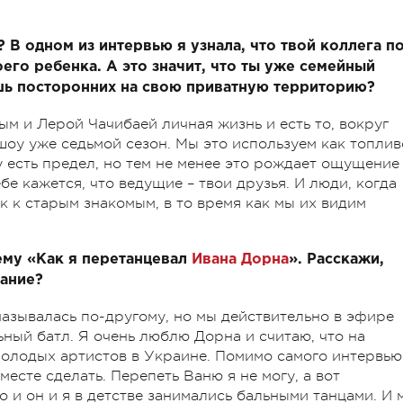
 В одном из интервью я узнала, что твой коллега п
го ребенка. А это значит, что ты уже семейный
шь посторонних на свою приватную территорию?
м и Лерой Чачибаей личная жизнь и есть то, вокруг
шоу уже седьмой сезон. Мы это используем как топлив
у есть предел, но тем не менее это рождает ощущение
бе кажется, что ведущие – твои друзья. И люди, когда
к к старым знакомым, в то время как мы их видим
тему «Как я перетанцевал
Ивана Дорна
». Расскажи,
вание?
называлась по-другому, но мы действительно в эфире
ный батл. Я очень люблю Дорна и считаю, что на
олодых артистов в Украине. Помимо самого интервью
месте сделать. Перепеть Ваню я не могу, а вот
о и он и я в детстве занимались бальными танцами. И 