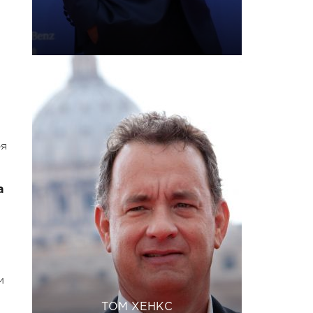
бя
а
м
ТОМ ХЕНКС