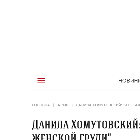
НОВИН
ГОЛОВНА
АРХІВ
ДАНИЛА ХОМУТОВСКИЙ: "Я НЕ Б
Данила Хомутовский:
женской груди"