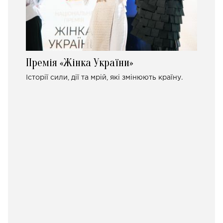
Премія «Жінка України»
Історії сили, дії та мрій, які змінюють країну.