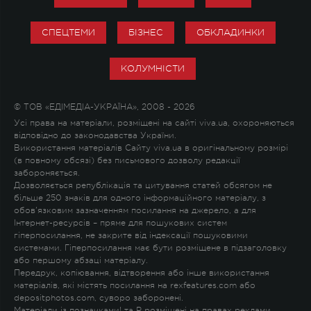
СПЕЦТЕМИ
БІЗНЕС
ОБКЛАДИНКИ
КОЛУМНІСТИ
© ТОВ «ЕДІМЕДІА-УКРАЇНА», 2008 - 2026
Усі права на матеріали, розміщені на сайті viva.ua, охороняються
відповідно до законодавства України.
Використання матеріалів Сайту viva.ua в оригінальному розмірі
(в повному обсязі) без письмового дозволу редакції
забороняється.
Дозволяється републікація та цитування статей обсягом не
більше 250 знаків для одного інформаційного матеріалу, з
обов'язковим зазначенням посилання на джерело, а для
Інтернет-ресурсів – пряме для пошукових систем
гіперпосилання, не закрите від індексації пошуковими
системами. Гіперпосилання має бути розміщене в підзаголовку
або першому абзаці матеріалу.
Передрук, копіювання, відтворення або інше використання
матеріалів, які містять посилання на rexfeatures.com або
depositphotos.com, суворо заборонені.
Матеріали із позначками
!
та
P
розміщені на правах реклами.