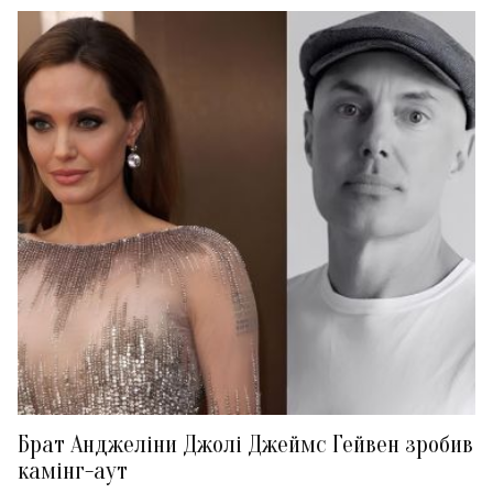
Брат Анджеліни Джолі Джеймс Гейвен зробив
камінг-аут