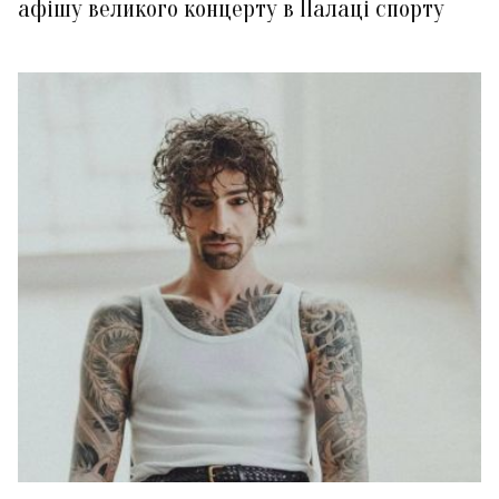
афішу великого концерту в Палаці спорту