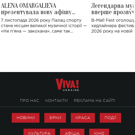
ALENA OMARGALIEVA
Легендарна му
презентувала нову афішу
вперше прозвуч
великого концерту в Палаці
Україні: де від
7 листопада 2026 року Палац спорту
B-Mall Fest оголош
спорту
стане місцем великої музичної історії —
хедлайнера фестива
«Не пʼяна — закохана», саме так
2026 року на новій т
символічно названо майбутній концерт
stage відбудеться у
ALENA OMARGALIEVA.
ENIGMA VOICES' OR
ПРО НАС
КОНТАКТИ
РЕКЛАМА НА САЙТІ
НОВИНИ
ЗІРКИ
КРАСА
ПОДІЇ
КУЛЬТУРА
АФІША
КІНО