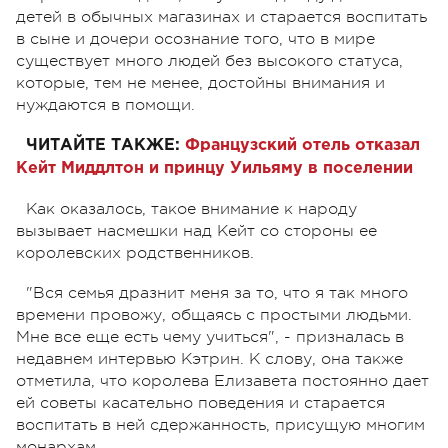
детей в обычных магазинах и старается воспитать
в сыне и дочери осознание того, что в мире
существует много людей без высокого статуса,
которые, тем не менее, достойны внимания и
нуждаются в помощи.
ЧИТАЙТЕ ТАКЖЕ:
Французский отель отказал
Кейт Миддлтон и принцу Уильяму в поселении
Как оказалось, такое внимание к народу
вызывает насмешки над Кейт со стороны ее
королевских родственников.
"Вся семья дразнит меня за то, что я так много
времени провожу, общаясь с простыми людьми.
Мне все еще есть чему учиться", - призналась в
недавнем интервью Кэтрин. К слову, она также
отметила, что королева Елизавета постоянно дает
ей советы касательно поведения и старается
воспитать в ней сдержанность, присущую многим
монархам.