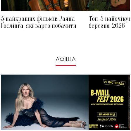
5 найкращих фільмів Раяна
Топ-5 найочіку
Ґослінга, які варто побачити
березня-2026
АФІША