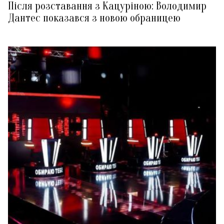
Після розставання з Кацуріною: Володимир
Дантес показався з новою обраницею