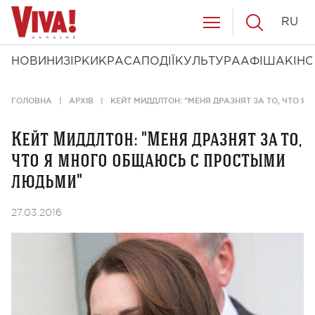
RU
НОВИНИ
ЗІРКИ
КРАСА
ПОДІЇ
КУЛЬТУРА
АФІША
КІНО
ГОЛОВНА
АРХІВ
КЕЙТ МИДДЛТОН: "МЕНЯ ДРАЗНЯТ ЗА ТО, ЧТО 
Кейт Миддлтон: "Меня дразнят за то,
что я много общаюсь с простыми
людьми"
27.03.2016