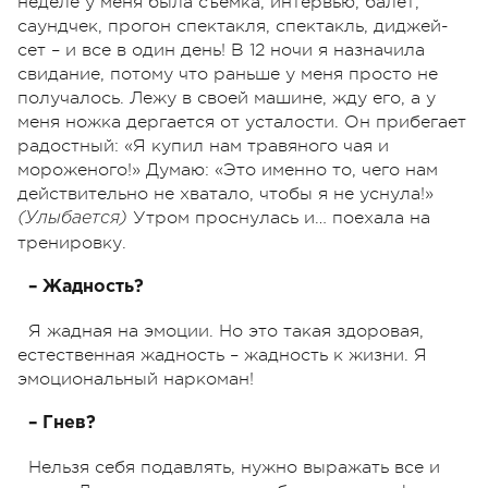
неделе у меня была съемка, интервью, балет,
саундчек, прогон спектакля, спектакль, диджей-
сет – и все в один день! В 12 ночи я назначила
свидание, потому что раньше у меня просто не
получалось. Лежу в своей машине, жду его, а у
меня ножка дергается от усталости. Он прибегает
радостный: «Я купил нам травяного чая и
мороженого!» Думаю: «Это именно то, чего нам
действительно не хватало, чтобы я не уснула!»
Утром проснулась и… поехала на
(Улыбается)
тренировку.
– Жадность?
Я жадная на эмоции. Но это такая здоровая,
естественная жадность – жадность к жизни. Я
эмоциональный наркоман!
– Гнев?
Нельзя себя подавлять, нужно выражать все и