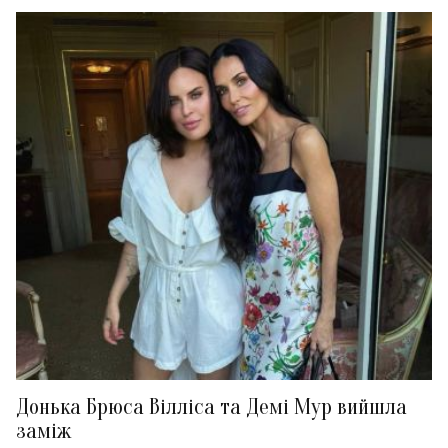
Донька Брюса Вілліса та Демі Мур вийшла
заміж