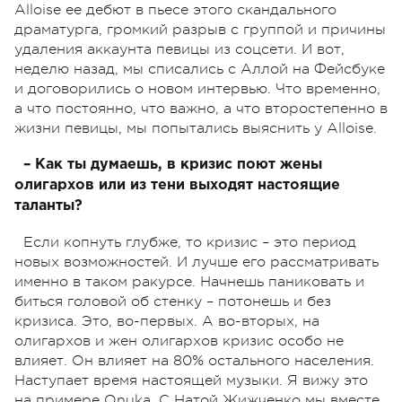
Alloise ее дебют в пьесе этого скандального
драматурга, громкий разрыв с группой и причины
удаления аккаунта певицы из соцсети. И вот,
неделю назад, мы списались с Аллой на Фейсбуке
и договорились о новом интервью. Что временно,
а что постоянно, что важно, а что второстепенно в
жизни певицы, мы попытались выяснить у Alloise.
– Как ты думаешь, в кризис поют жены
олигархов или из тени выходят настоящие
таланты?
Если копнуть глубже, то кризис – это период
новых возможностей. И лучше его рассматривать
именно в таком ракурсе. Начнешь паниковать и
биться головой об стенку – потонешь и без
кризиса. Это, во-первых. А во-вторых, на
олигархов и жен олигархов кризис особо не
влияет. Он влияет на 80% остального населения.
Наступает время настоящей музыки. Я вижу это
на примере Onuka. С Натой Жижченко мы вместе