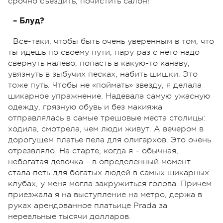
срочно съездить, почистить салон!
– Блуд?
Все-таки, чтобы быть очень уверенным в том, что
ты идешь по своему пути, пару раз с него надо
свернуть налево, попасть в какую-то канаву,
увязнуть в зыбучих песках, набить шишки. Это
тоже путь. Чтобы не «поймать» звезду, я делала
шикарное упражнение. Надевала самую ужасную
одежду, грязную обувь и без макияжа
отправлялась в самые трешовые места столицы:
ходила, смотрела, чем люди живут. А вечером в
дорогущем платье пела для олигархов. Это очень
отрезвляло. На старте, когда я – обычная,
небогатая девочка – в определенный момент
стала петь для богатых людей в самых шикарных
клубах, у меня могла закружиться голова. Причем
приезжала я на выступление на метро, держа в
руках арендованное платьице Prada за
нереальные тысячи долларов.