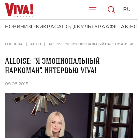
RU
НОВИНИ
ЗІРКИ
КРАСА
ПОДІЇ
КУЛЬТУРА
АФІША
КІНО
ГОЛОВНА
АРХІВ
ALLOISE: "Я ЭМОЦИОНАЛЬНЫЙ НАРКОМАН". ИНТЕ
Alloise: "Я эмоциональный
наркоман". Интервью Viva!
09.08.2015