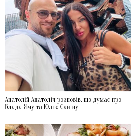
Анатолій Анатоліч розповів, що думає про
Влада Яму та Юлію Саніну