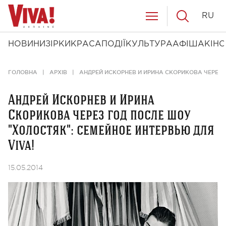
RU
НОВИНИ
ЗІРКИ
КРАСА
ПОДІЇ
КУЛЬТУРА
АФІША
КІНО
ГОЛОВНА
АРХІВ
АНДРЕЙ ИСКОРНЕВ И ИРИНА СКОРИКОВА ЧЕРЕЗ Г
Андрей Искорнев и Ирина
Скорикова через год после шоу
"Холостяк": семейное интервью для
Viva!
15.05.2014