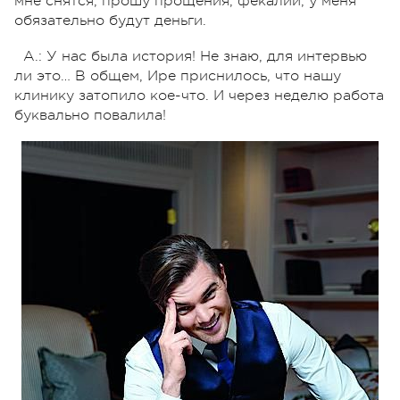
мне снятся, прошу прощения, фекалии, у меня
обязательно будут деньги.
А.: У нас была история! Не знаю, для интервью
ли это… В общем, Ире приснилось, что нашу
клинику затопило кое-что. И через неделю работа
буквально повалила!