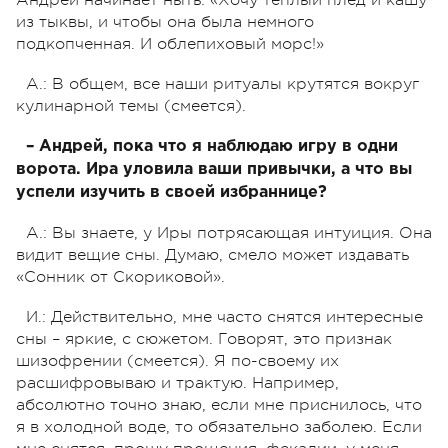
Андрей начинает ныть: «Хочу теплый плед и кашу
из тыквы, и чтобы она была немного
подкопченная. И облепиховый морс!»
А.: В общем, все наши ритуалы крутятся вокруг
кулинарной темы (смеется).
– Андрей, пока что я наблюдаю игру в одни
ворота. Ира уловила ваши привычки, а что вы
успели изучить в своей избраннице?
А.: Вы знаете, у Иры потрясающая интуиция. Она
видит вещие сны. Думаю, смело может издавать
«Сонник от Скориковой».
И.: Действительно, мне часто снятся интересные
сны – яркие, с сюжетом. Говорят, это признак
шизофрении (смеется). Я по-своему их
расшифровываю и трактую. Например,
абсолютно точно знаю, если мне приснилось, что
я в холодной воде, то обязательно заболею. Если