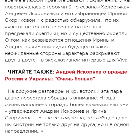
все же в любом правиле бывают исключения. Viva!
повстречалась с героями 3-го сезона «Холостяка»
Андреем Искорневым и его избранницей Ириной
Скориковой и с радостью обнаружила, что их
чувства не только не сошли на нет, как
предрекали скептики, но и существенно окрепли.
О том, как развиваются отношения Ирины и
Андрея, каким они видят будущее и какие
неожиданные стороны характера раскрывают
друг в друге – в эксклюзивном интервью для Viva!
ЧИТАЙТЕ ТАКЖЕ:
Андрей Искорнев о вражде
России и Украины: "Очень больно"
На досужие разговоры и кривотолки эта пара
давно перестала обращать внимание. «Наша
жизнь наполнена гораздо более важными вещами,
– утверждают Андрей Искорнев и Ирина
Скорикова. – У нас есть чувства, есть общее дело,
мы смотрим не только друг на друга, но и в одном
направлении...»