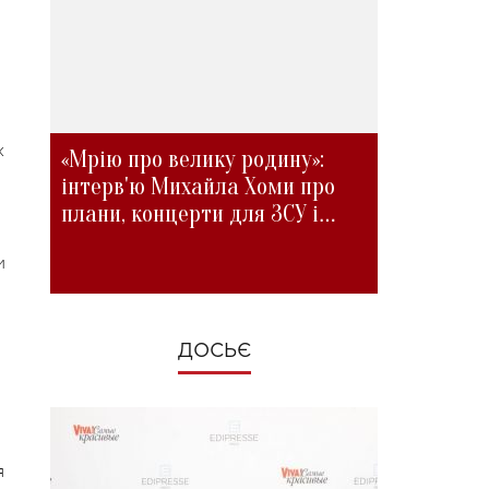
х
«Мрію про велику родину»:
інтерв'ю Михайла Хоми про
плани, концерти для ЗСУ і
зміни під час війни
и
ДОСЬЄ
я