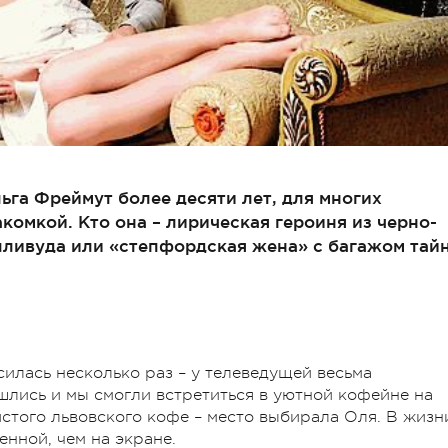
ьга Фреймут более десяти лет, для многих
комкой. Кто она – лирическая героиня из черно-
лливуда или «степфордская жена» с багажом тай
илась несколько раз – у телеведущей весьма
лись и мы смогли встретиться в уютной кофейне на
истого львовского кофе – место выбирала Оля. В жизн
енной, чем на экране.