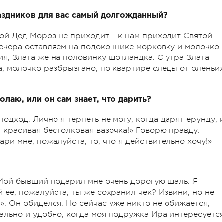
раздников для вас самый долгожданный?
кой Дед Мороз не приходит – к нам приходит Святой
вечера оставляем на подоконнике морковку и молочко
ия, Злата же на половинку шотландка. С утра Злата
, молочко разбрызгано, по квартире следы от оленьи
лаю, или он сам знает, что дарить?
одход. Лично я терпеть не могу, когда дарят ерунду, 
я красивая бестолковая вазочка!» Говорю правду:
и мне, пожалуйста, то, что я действительно хочу!»
 Мой бывший подарил мне очень дорогую шаль. Я
 ее, пожалуйста, ты же сохранил чек? Извини, но не
ь». Он обиделся. Но сейчас уже никто не обижается,
ально и удобно, когда моя подружка Ира интересуетс