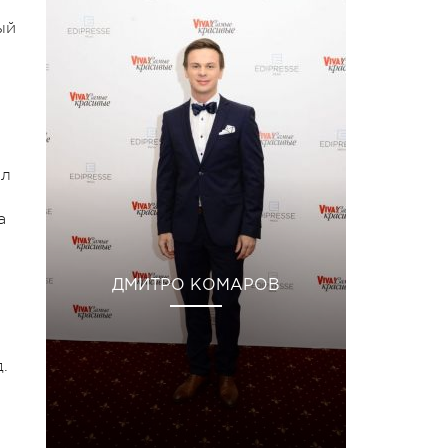
ый
ыл
а
ДМИТРО КОМАРОВ
.