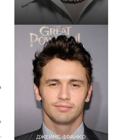
а
о
,
ДЖЕЙМС ФРАНКО