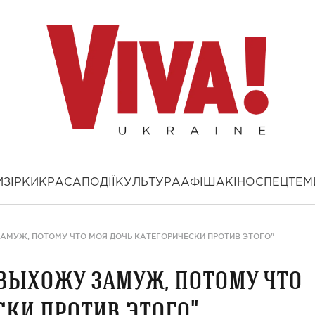
И
ЗІРКИ
КРАСА
ПОДІЇ
КУЛЬТУРА
АФІША
КІНО
СПЕЦТЕМ
ЗАМУЖ, ПОТОМУ ЧТО МОЯ ДОЧЬ КАТЕГОРИЧЕСКИ ПРОТИВ ЭТОГО"
 выхожу замуж, потому что
ски против этого"