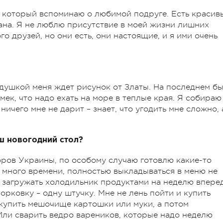
в который вспоминаю о любимой подруге. Есть красив
ана. Я не люблю присутствие в моей жизни лишних
о друзей, но они есть, они настоящие, и я ими очень
одушкой меня ждет рисунок от Златы. На последнем б
мек, что надо ехать на море в теплые края. Я собираю
ничего мне не дарит – знает, что угодить мне сложно, 
ш новогодний стол?
ров Украины, по особому случаю готовлю какие-то
т много времени, полностью выкладываться в меню не
х загружать холодильник продуктами на неделю вперед
орковку – одну штучку. Мне не лень пойти и купить
 купить мешочище картошки или муки, а потом
 Или сварить ведро вареников, которые надо неделю