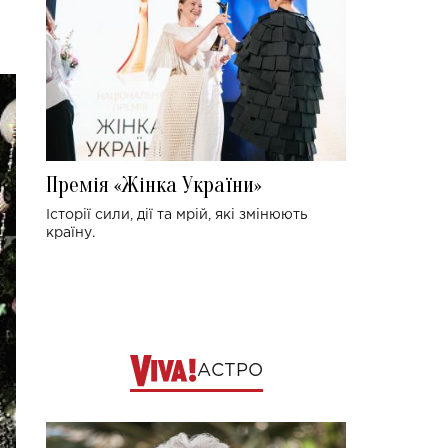
Премія «Жінка України»
Історії сили, дії та мрій, які змінюють
країну.
АСТРО