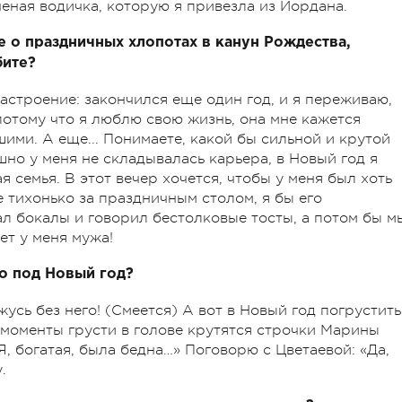
ченая водичка, которую я привезла из Иордана.
е о праздничных хлопотах в канун Рождества,
бите?
астроение: закончился еще один год, и я переживаю,
отому что я люблю свою жизнь, она мне кажется
ими. А еще... Понимаете, какой бы сильной и крутой
шно у меня не складывалась карьера, в Новый год я
я семья. В этот вечер хочется, чтобы у меня был хоть
 тихонько за праздничным столом, я бы его
ал бокалы и говорил бестолковые тосты, а потом бы м
ет у меня мужа!
о под Новый год?
усь без него! (Смеется) А вот в Новый год погрустить
в моменты грусти в голове крутятся строчки Марины
Я, богатая, была бедна…» Поговорю с Цветаевой: «Да,
.