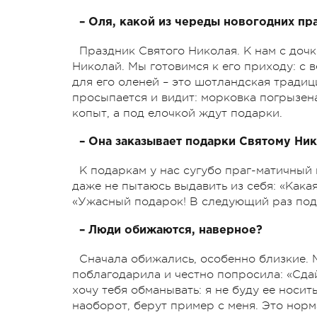
– Оля, какой из череды новогодних п
Праздник Святого Николая. К нам с доч
Николай. Мы готовимся к его приходу: с 
для его оленей – это шотландская традиц
просыпается и видит: морковка погрызена
копыт, а под елочкой ждут подарки.
– Она заказывает подарки Святому Нико
К подаркам у нас сугубо праг-матичный п
даже не пытаюсь выдавить из себя: «Кака
«Ужасный подарок! В следующий раз подар
– Люди обижаются, наверное?
Сначала обижались, особенно близкие.
поблагодарила и честно попросила: «Сдай
хочу тебя обманывать: я не буду ее носит
наоборот, берут пример с меня. Это норм