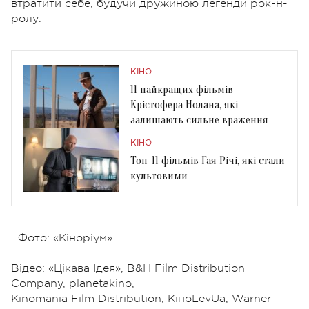
втратити себе, будучи дружиною легенди рок-н-
ролу.
КІНО
11 найкращих фільмів
Крістофера Нолана, які
залишають сильне враження
КІНО
Топ-11 фільмів Гая Річі, які стали
культовими
Фото: «Кіноріум»
Відео: «Цікава Ідея», B&H Film Distribution
Company, planetakino,
Kinomania Film Distribution, КіноLevUa, Warner