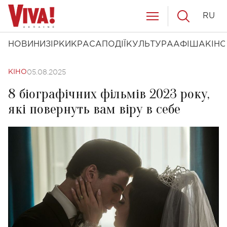
RU
НОВИНИ
ЗІРКИ
КРАСА
ПОДІЇ
КУЛЬТУРА
АФІША
КІНО
05.08.2025
КІНО
8 біографічних фільмів 2023 року,
які повернуть вам віру в себе