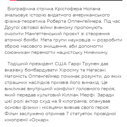
Біографічна стрічка Крістофера Нолана
змальовує історію видатного американського
фізика-теоретика Роберта Оппенгеймера. Під час
Другої світової війни вченому пропонують
очолити Мангеттенський проєкт зі створення
атомної бомби. Мета групи науковців — розробити
зброю масового знищення, аби допомогти
союзникам перемогти нацистську Німеччину.
Тодішній президент США Гаррі Трумен дає
вказівку бомбардувати Хіросіму та Нагасакі.
Натомість Оппенгеймер починає розуміти, до яких
страшних наслідків призвів його винахід. Це
викликає внутрішній конфлікт головного героя,
який передав культовий Кілліан Мерфі. Заради
цієї ролі актор схуд на 9 кілограмів, опанував
основи фізики і місяцями вивчав свого героя.
Фільм заслужено отримав 7 статуеток провідної
кінопремії «Оскар».