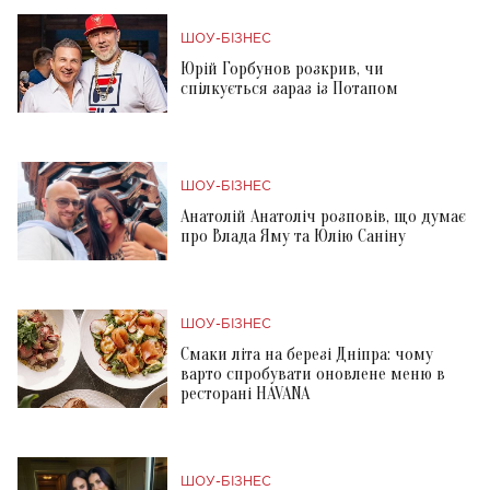
ШОУ-БІЗНЕС
Юрій Горбунов розкрив, чи
спілкується зараз із Потапом
ШОУ-БІЗНЕС
Анатолій Анатоліч розповів, що думає
про Влада Яму та Юлію Саніну
ШОУ-БІЗНЕС
Смаки літа на березі Дніпра: чому
варто спробувати оновлене меню в
ресторані HAVANA
ШОУ-БІЗНЕС