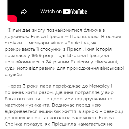
Фільм дає змогу познайомитися ближче з
дружиною Елвіса Преслі — Прісциллою. В основі
стрічки — мемуари жінки «Елвіс і я», які
розкривають її стосунки з Преслі. Їхня історія
почалась у 1959 році. Тоді 14-річна Прісцила
познайомилась з 24-річним Елвісом у Німеччині,
куди його відправили для проходження військової
служби.
Через 3 роки пара переїжджає до Мемфісу і
починає жити разом. Дівчина потрапляє у вир
багатого життя — з дорогими подарунками та
маєтком музиканта. Водночас перед нею
відкривається інший бік життя із зіркою – ревнощі
до інших жінок і алкогольна залежність Елвіса.
Стрічка показує, як Прісцилла намагається не