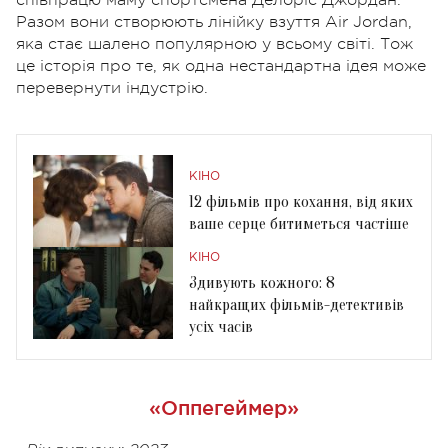
Разом вони створюють лінійку взуття Air Jordan,
яка стає шалено популярною у всьому світі. Тож
це історія про те, як одна нестандартна ідея може
перевернути індустрію.
КІНО
12 фільмів про кохання, від яких
ваше серце битиметься частіше
КІНО
Здивують кожного: 8
найкращих фільмів-детективів
усіх часів
«Оппегеймер»