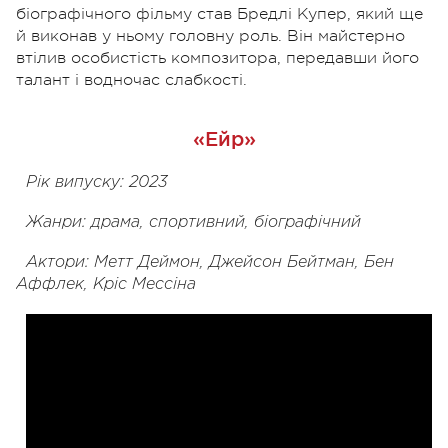
біографічного фільму став Бредлі Купер, який ще
й виконав у ньому головну роль. Він майстерно
втілив особистість композитора, передавши його
талант і водночас слабкості.
«Ейр»
Рік випуску: 2023
Жанри: драма, спортивний, біографічний
Актори: Метт Деймон, Джейсон Бейтман, Бен
Аффлек, Кріс Мессіна