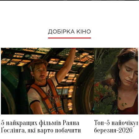
ДОБІРКА КІНО
5 найкращих фільмів Раяна
Топ-5 найочіку
Ґослінга, які варто побачити
березня-2026