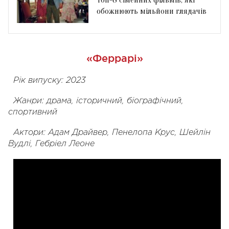
обожнюють мільйони глядачів
«Феррарі»
Рік випуску: 2023
Жанри: драма, історичний, біографічний,
спортивний
Актори: Адам Драйвер, Пенелопа Крус, Шейлін
Вудлі, Гебріел Леоне