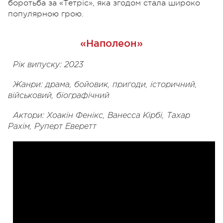
боротьба за «Тетріс», яка згодом стала широко
популярною грою.
«Наполеон»
Рік випуску: 2023
Жанри: драма, бойовик, пригоди, історичний,
військовий, біографічний
Актори: Хоакін Фенікс, Ванесса Кірбі, Тахар
Рахім, Руперт Еверетт