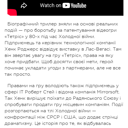
Біографічний трилер зняли на основі реальних
подій — про боротьбу за патентування відеогри
«Тетріс» у 80-х під час Холодної війни.
Підприємець та керівник технологічної компанії
Хенк Роджерс відвідує виставку в Лас-Вегасі. Там
він звертає увагу на гру «Тетріс», права на яку
хоче придбати. Щоб досягти своєї мети, герой
починає укладати угоди з партнерами, але не все
так просто.
Правами на гру володіють також підприємець у
сфері ІТ Роберт Стей і відома компанія Mirrorsoft.
Так Хенк вирішує поїхати до Радянського Союзу і
спробувати продати гру місцевим компаніям. Події
розгортаються на тлі Холодної війни —
конфронтації між СРСР і США, що додає стрічці
драматизму. Це історія про те, як відбувалась