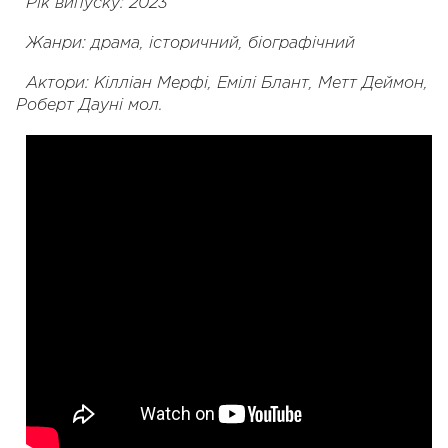
Рік випуску: 2023
Жанри: драма, історичний, біографічний
Актори: Кілліан Мерфі, Емілі Блант, Метт Деймон,
Роберт Дауні мол.