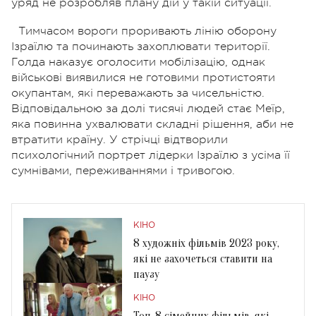
уряд не розробляв плану дій у такій ситуації.
Тимчасом вороги проривають лінію оборону
Ізраїлю та починають захоплювати території.
Голда наказує оголосити мобілізацію, однак
військові виявилися не готовими протистояти
окупантам, які переважають за чисельністю.
Відповідальною за долі тисячі людей стає Меїр,
яка повинна ухвалювати складні рішення, аби не
втратити країну. У стрічці відтворили
психологічний портрет лідерки Ізраїлю з усіма її
сумнівами, переживаннями і тривогою.
КІНО
8 художніх фільмів 2023 року,
які не захочеться ставити на
паузу
КІНО
Топ-8 сімейних фільмів, які