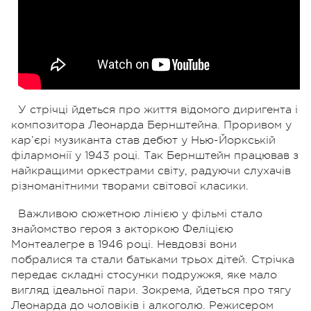
У стрічці йдеться про життя відомого диригента і
композитора Леонарда Бернштейна. Проривом у
кар’єрі музиканта став дебют у Нью-Йоркській
філармонії у 1943 році. Так Бернштейн працював з
найкращими оркестрами світу, радуючи слухачів
різноманітними творами світової класики.
Важливою сюжетною лінією у фільмі стало
знайомство героя з акторкою Феліцією
Монтеалегре в 1946 році. Невдовзі вони
побралися та стали батьками трьох дітей. Стрічка
передає складні стосунки подружжя, яке мало
вигляд ідеальної пари. Зокрема, йдеться про тягу
Леонарда до чоловіків і алкоголю. Режисером