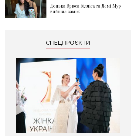
Донька Брюса Вілліса та Демі Мур
вийшла заміж
СПЕЦПРОЄКТИ