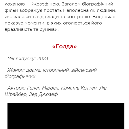
коханою — Жозефіною. Загалом біографічний
фільм зображує постать Наполеона як людини,
яка залежить від влади та контролю. Водночас
показує моменти, в яких оголюється його
вразливість та сумніви.
«Голда»
Рік випуску: 2023
Жанри: драма, історичний, військовий,
біографічний
Актори: Гелен Міррен, Камілль Коттен, Лів
Шрайбер, Зед Джозеф