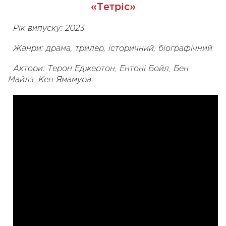
«Тетріс»
Рік випуску: 2023
Жанри: драма, трилер, історичний, біографічний
Актори: Терон Еджертон, Ентоні Бойл, Бен
Майлз, Кен Ямамура