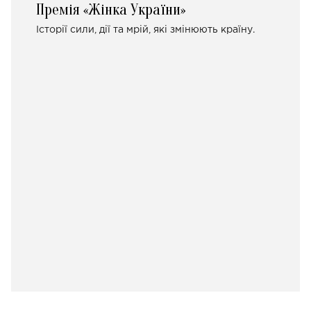
Премія «Жінка України»
Історії сили, дії та мрій, які змінюють країну.