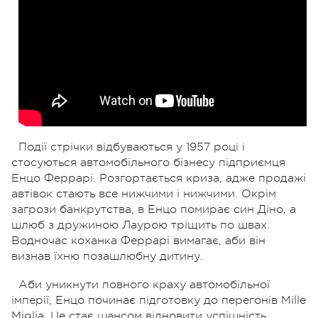
Події стрічки відбуваються у 1957 році і
стосуються автомобільного бізнесу підприємця
Енцо Феррарі. Розгортається криза, адже продажі
автівок стають все нижчими і нижчими. Окрім
загрози банкрутства, в Енцо помирає син Діно, а
шлюб з дружиною Лаурою тріщить по швах.
Водночас коханка Феррарі вимагає, аби він
визнав їхню позашлюбну дитину.
Аби уникнути повного краху автомобільної
імперії, Енцо починає підготовку до перегонів Mille
Miglia. Це стає шансом відновити успішність