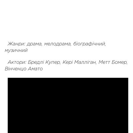
Жанри: драма, мелодрама, біографічний,
музичний
Актори: Бредлі Купер, Кері Малліган, Метт Бомер,
Вінченцо Амато