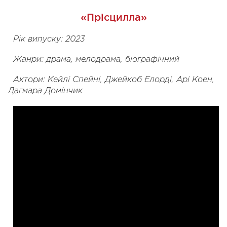
«Прісцилла»
Рік випуску: 2023
Жанри: драма, мелодрама, біографічний
Актори: Кейлі Спейні, Джейкоб Елорді, Арі Коен,
Дагмара Домінчик