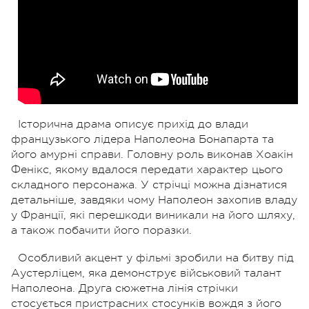
Історична драма описує прихід до влади
французького лідера Наполеона Бонапарта та
його амурні справи. Головну роль виконав Хоакін
Фенікс, якому вдалося передати характер цього
складного персонажа. У стрічці можна дізнатися
детальніше, завдяки чому Наполеон захопив владу
у Франції, які перешкоди виникали на його шляху,
а також побачити його поразки.
Особливий акцент у фільмі зробили на битву під
Аустерліцем, яка демонструє військовий талант
Наполеона. Друга сюжетна лінія стрічки
стосується пристрасних стосунків вождя з його