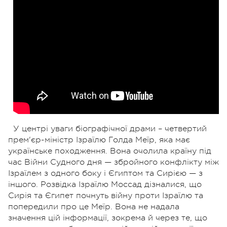
У центрі уваги біографічної драми – четвертий
прем'єр-міністр Ізраїлю Голда Меїр, яка має
українське походження. Вона очолила країну під
час Війни Судного дня — збройного конфлікту між
Ізраїлем з одного боку і Єгиптом та Сирією — з
іншого. Розвідка Ізраїлю Моссад дізналися, що
Сирія та Єгипет почнуть війну проти Ізраїлю та
попередили про це Меїр. Вона не надала
значення цій інформації, зокрема й через те, що