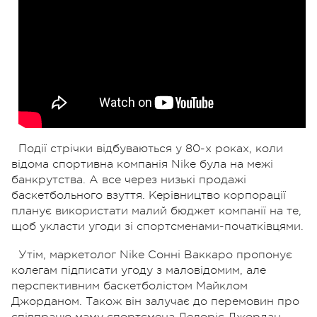
Події стрічки відбуваються у 80-х роках, коли
відома спортивна компанія Nike була на межі
банкрутства. А все через низькі продажі
баскетбольного взуття. Керівництво корпорації
планує використати малий бюджет компанії на те,
щоб укласти угоди зі спортсменами-початківцями.
Утім, маркетолог Nike Сонні Ваккаро пропонує
колегам підписати угоду з маловідомим, але
перспективним баскетболістом Майклом
Джорданом. Також він залучає до перемовин про
співпрацю маму спортсмена Делоріс Джордан.