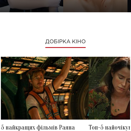
ДОБІРКА КІНО
5 найкращих фільмів Раяна
Топ-5 найочіку