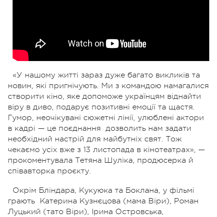
«У нашому житті зараз дуже багато викликів та
новин, які пригнічують. Ми з командою намагалися
створити кіно, яке допоможе українцям віднайти
віру в диво, подарує позитивні емоції та щастя.
Гумор, неочікувані сюжетні лінії, улюблені актори
в кадрі — це поєднання
дозволить нам задати
необхідний настрій для майбутніх свят. Тож
чекаємо усіх вже з 13 листопада в кінотеатрах», —
прокоментувала Тетяна Шуліка, продюсерка й
співавторка проєкту.
Окрім Бліндара, Кукуюка та Боклана, у фільмі
грають
Катерина Кузнєцова (мама Віри), Роман
Луцький (тато Віри), Ірина Островська,