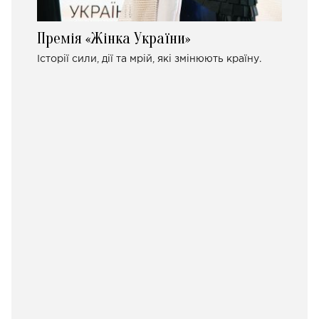
Премія «Жінка України»
Історії сили, дії та мрій, які змінюють країну.