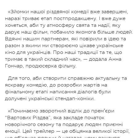
«Зйомки нашої різдвяної комедії вже завершені,
наразі триває етап постпродакшену. І вже дуже
хочеться, аби ту атмосферу свята та надії, яку
дарує наш фільм, побачило якомога більше людей.
Вдячні нашим партнерам, які повірили в ідею та
разом з якими ми створюємо цікаве українське
кіно для українців. Про наші традиції та те, що
тримає в такий складний час», — додала Анна
Гончар, продюсерка фільму.
Для того, аби створити справжню актуальну та
яскраву комедію, до розробки жартів на
фінальному етапі написання діалогів були
долучені українські стендап-коміки.
«Починаємо зворотний відлік до премʼєри
“Вартових Різдва”, яка закладе початок
новорічного сезону та подарує людям приємні
емоції. Цей трейлер — це обіцянка великої історії,
що об'єднає родини й нагадає, чому важливо