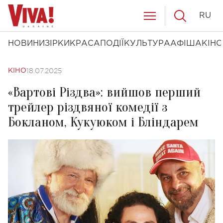
RU
НОВИНИ
ЗІРКИ
КРАСА
ПОДІЇ
КУЛЬТУРА
АФІША
КІНО
18.07.2025
КІНО
«Вартові Різдва»: вийшов перший
трейлер різдвяної комедії з
Бокланом, Кукуюком і Бліндарем