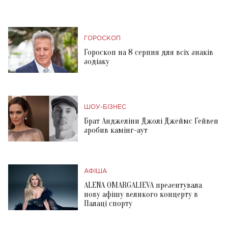
ГОРОСКОП
Гороскоп на 8 серпня для всіх знаків
зодіаку
ШОУ-БІЗНЕС
Брат Анджеліни Джолі Джеймс Гейвен
зробив камінг-аут
АФІША
ALENA OMARGALIEVA презентувала
нову афішу великого концерту в
Палаці спорту