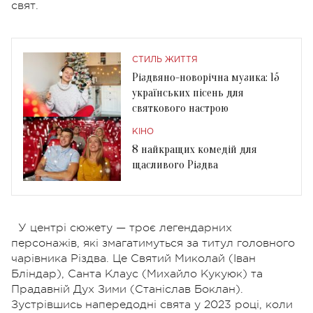
свят.
СТИЛЬ ЖИТТЯ
Різдвяно-новорічна музика: 15
українських пісень для
святкового настрою
КІНО
8 найкращих комедій для
щасливого Різдва
У центрі сюжету — троє легендарних
персонажів, які змагатимуться за титул головного
чарівника Різдва. Це Святий Миколай (Іван
Бліндар), Санта Клаус (Михайло Кукуюк) та
Прадавній Дух Зими (Станіслав Боклан).
Зустрівшись напередодні свята у 2023 році, коли