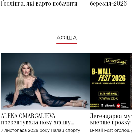
Ґослінга, які варто побачити
березня-2026
АФІША
ALENA OMARGALIEVA
Легендарна му
презентувала нову афішу
вперше прозвуч
великого концерту в Палаці
Україні: де від
7 листопада 2026 року Палац спорту
B-Mall Fest оголош