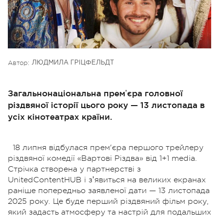
Автор:
ЛЮДМИЛА ГРІЦФЕЛЬДТ
Загальнонаціональна премʼєра головної
різдвяної історії цього року — 13 листопада в
усіх кінотеатрах країни.
18 липня відбулася прем'єра першого трейлеру
різдвяної комедії «Вартові Різдва» від 1+1 media.
Стрічка створена у партнерстві з
UnitedContentHUB і зʼявиться на великих екранах
раніше попередньо заявленої дати — 13 листопада
2025 року. Це буде перший різдвяний фільм року,
який задасть атмосферу та настрій для подальших