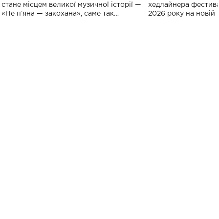
спорту
стане місцем великої музичної історії —
хедлайнера фестива
«Не пʼяна — закохана», саме так
2026 року на новій т
символічно названо майбутній концерт
stage відбудеться у
ALENA OMARGALIEVA.
ENIGMA VOICES' OR