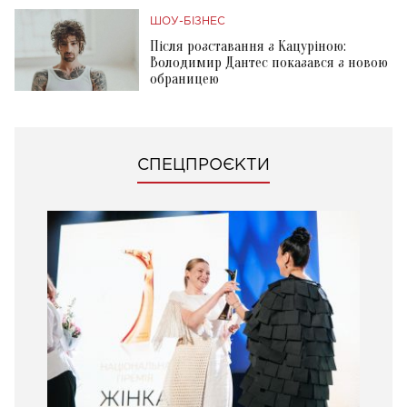
ШОУ-БІЗНЕС
Після розставання з Кацуріною:
Володимир Дантес показався з новою
обраницею
СПЕЦПРОЄКТИ