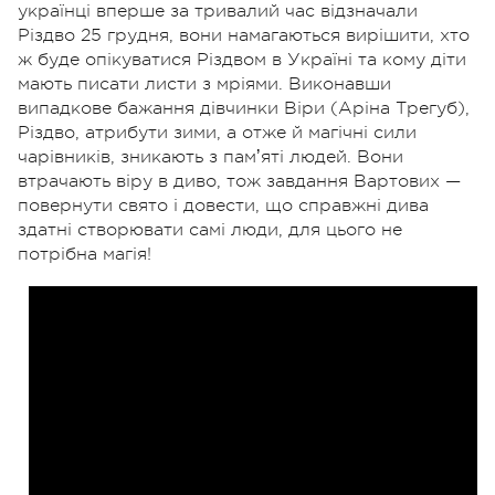
українці вперше за тривалий час відзначали
Різдво 25 грудня, вони намагаються вирішити, хто
ж буде опікуватися Різдвом в Україні та кому діти
мають писати листи з мріями. Виконавши
випадкове бажання дівчинки Віри (Аріна Трегуб),
Різдво, атрибути зими, а отже й магічні сили
чарівників, зникають з памʼяті людей. Вони
втрачають віру в диво, тож завдання Вартових —
повернути свято і довести, що справжні дива
здатні створювати самі люди, для цього не
потрібна магія!