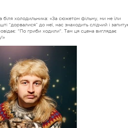
а біля холодильника:
«За сюжетом фільму, ми не їли
ешті “дорвалися” до неї, нас знаходить слідчий і запиту
дповідає: "По гриби ходили". Там ця сцена виглядає
у!»