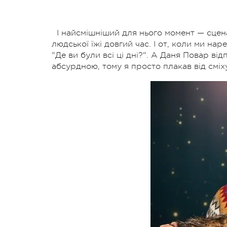
І найсмішніший для нього момент — сцен
людської їжі довгий час. І от, коли ми нар
"Де ви були всі ці дні?". А Даня Повар ві
абсурдною, тому я просто плакав від сміх