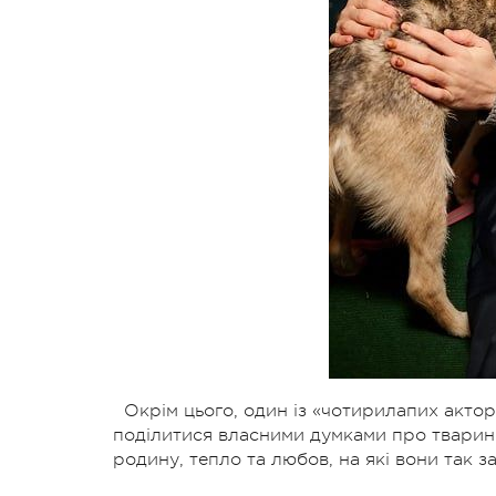
Окрім цього, один із «чотирилапих акторі
поділитися власними думками про тварин 
родину, тепло та любов, на які вони так з