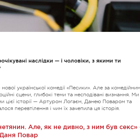
чікувані наслідки — і чоловіки, з якими ти
?
 нової української комедії «Песики». Але за комедійни
ійні сцени, глибокі теми та несподівані визнання. Ми
и цієї історії — Артуром Логаєм, Данею Поваром та
лося перевтілення і чим їх зачепила ця історія.
тянин. Але, як не дивно, з ним був секс»
Даня Повар