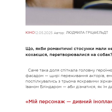
12.05.2025
Автор:
КІНО
ЛЮДМИЛА ГРІЦФЕЛЬДТ
Що, якби романтичні стосунки мали нео
кохаєшся, перетворювалися на собак
Саме така доля спіткала головну героїню
фасадом — щирі переживання акторів, емоц
поспілкувались з трьома яскравими зіркам
Іваном Бліндаром — аби дізнатися, як їм да
«Мій персонаж — дивний іноплане