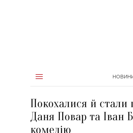
НОВИН
Покохалися й стали 
Даня Повар та Іван 
комедію