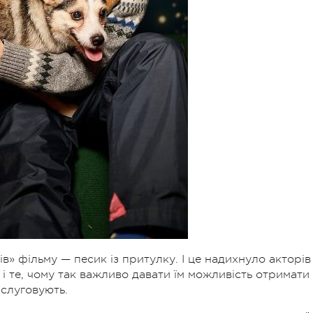
в» фільму — песик із притулку. І це надихнуло акторів
і те, чому так важливо давати їм можливість отримати
аслуговують.