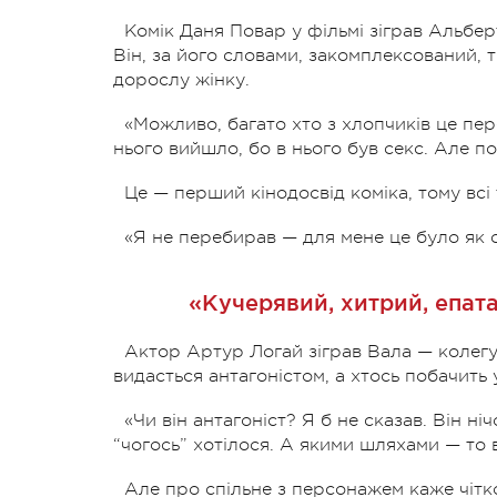
Комік Даня Повар у фільмі зіграв Альбер
Він, за його словами, закомплексований, 
дорослу жінку.
«Можливо, багато хто з хлопчиків це пере
нього вийшло, бо в нього був секс. Але по
Це — перший кінодосвід коміка, тому всі 
«Я не перебирав — для мене це було як с
«Кучерявий, хитрий, епат
Актор Артур Логай зіграв Вала — колегу 
видасться антагоністом, а хтось побачить 
«Чи він антагоніст? Я б не сказав. Він 
“чогось” хотілося. А якими шляхами — то 
Але про спільне з персонажем каже чітк