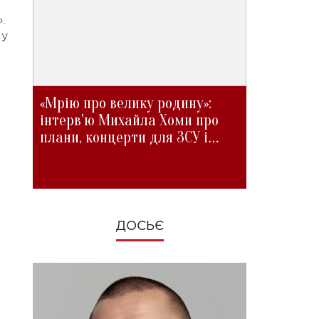
.
 у
«Мрію про велику родину»:
інтерв'ю Михайла Хоми про
плани, концерти для ЗСУ і
зміни під час війни
ДОСЬЄ