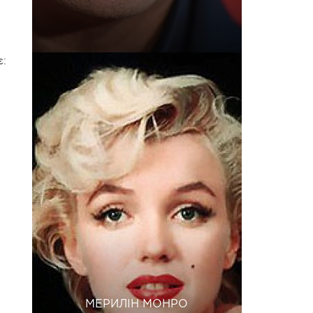
є:
МЕРИЛІН МОНРО