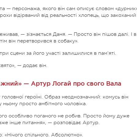
та — персонажа, якого він сам описує словом «дурник»
трохи відірваний від реальності хлопець, що закоханий
живав, — зізнається Даня. — Просто він пішов далі. І в
тім він перетворився в собаку».
три сцени за його участі залишилися в пам’яті.
вято», — додає він.
ажний» — Артур Логай про свого Вала
головної героїні. Образ неоднозначний: комусь він
у ньому просто амбітного чоловіка.
нічого особливо поганого не робив. Просто йому дуже
вже інше питання», — розповідає Артур.
о:
«Нічого спільного. Абсолютно».