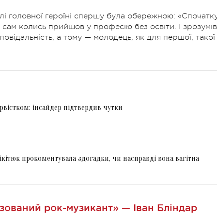
ролі головної героїні спершу була обережною:
«Спочатк
і сам колись прийшов у професію без освіти. І зрозумів
повідальність, а тому — молодець, як для першої, такої
ервістком: інсайдер підтвердив чутки
ікітюк прокоментувала здогадки, чи насправді вона вагітна
зований рок-музикант» — Іван Бліндар