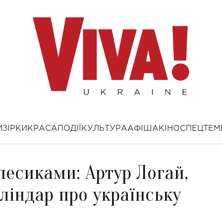
И
ЗІРКИ
КРАСА
ПОДІЇ
КУЛЬТУРА
АФІША
КІНО
СПЕЦТЕМ
песиками: Артур Логай,
Бліндар про українську