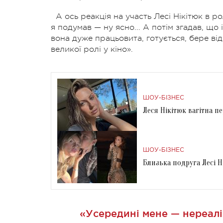
А ось реакція на участь Лесі Нікітюк в 
я подумав — ну ясно... А потім згадав, що 
вона дуже працьовита, готується, бере від
великої ролі у кіно».
ШОУ-БІЗНЕС
Леся Нікітюк вагітна п
ШОУ-БІЗНЕС
Близька подруга Лесі Н
«Усередині мене — нереалі