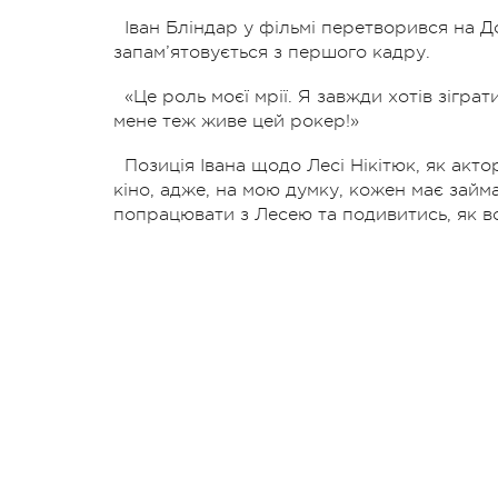
Іван Бліндар у фільмі перетворився на 
запам’ятовується з першого кадру.
«Це роль моєї мрії. Я завжди хотів зігр
мене теж живе цей рокер!»
Позиція Івана щодо Лесі Нікітюк, як акто
кіно, адже, на мою думку, кожен має займ
попрацювати з Лесею та подивитись, як в