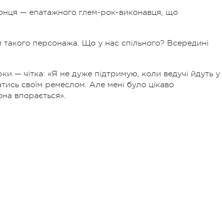
Донця — епатажного глем-рок-виконавця, що
ати такого персонажа. Що у нас спільного? Всередині
рки — чітка:
«Я не дуже підтримую, коли ведучі йдуть у
атись своїм ремеслом. Але мені було цікаво
она впорається».