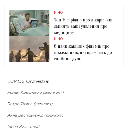
КІНО
Топ-8 серіалів про лікарів, які
змінять ваші уявлення про
медицину
КІНО
8 найцікавіших фільмів про
пожежників, які вражають до
глибини душі
LUMOS Orchestra:
Роман Кресленко (диригент)
Петро Тітяєв (скрипка)
Анна Васильченко (скрипка)
Ірина Жук (альт)