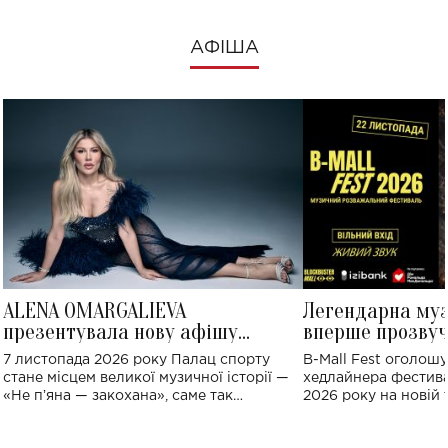
АФІША
ALENA OMARGALIEVA
Легендарна му
презентувала нову афішу
вперше прозвуч
великого концерту в Палаці
Україні: де від
7 листопада 2026 року Палац спорту
B-Mall Fest оголош
спорту
стане місцем великої музичної історії —
хедлайнера фестива
«Не пʼяна — закохана», саме так
2026 року на новій т
символічно названо майбутній концерт
stage відбудеться у
ALENA OMARGALIEVA.
ENIGMA VOICES' OR