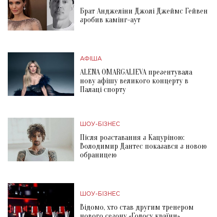
Брат Анджеліни Джолі Джеймс Гейвен
зробив камінг-аут
АФІША
ALENA OMARGALIEVA презентувала
нову афішу великого концерту в
Палаці спорту
ШОУ-БІЗНЕС
Після розставання з Кацуріною:
Володимир Дантес показався з новою
обраницею
ШОУ-БІЗНЕС
Відомо, хто став другим тренером
нового сезону «Голосу країни»