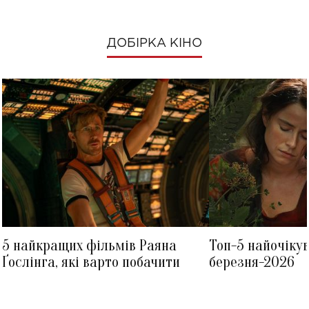
ДОБІРКА КІНО
5 найкращих фільмів Раяна
Топ-5 найочіку
Ґослінга, які варто побачити
березня-2026