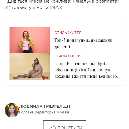
Дивіться «Місія неможлива: Фінальна розплата»
22 травня у кіно та ІМАХ.
СТИЛЬ ЖИТТЯ
Топ-5 подарунків, які завжди
доречні
ОБКЛАДИНКИ
Ганна Різатдінова на digital-
обкладинці Viva! Cин, пошук
кохання і життя після великого
спорту
ЛЮДМИЛА ГРІЦФЕЛЬДТ
Головна редакторка Viva.ua
ПОШЕРИТИ