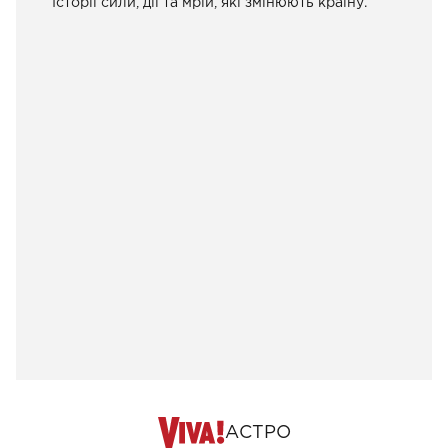
Історії сили, дії та мрій, які змінюють країну.
АСТРО