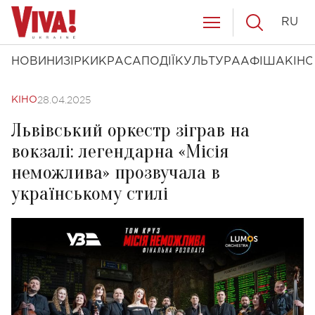
RU
НОВИНИ
ЗІРКИ
КРАСА
ПОДІЇ
КУЛЬТУРА
АФІША
КІНО
28.04.2025
КІНО
Львівський оркестр зіграв на
вокзалі: легендарна «Місія
неможлива» прозвучала в
українському стилі