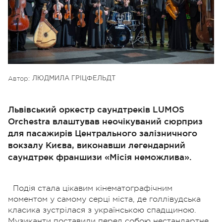
Автор:
ЛЮДМИЛА ГРІЦФЕЛЬДТ
Львівський оркестр саундтреків LUMOS
Orchestra влаштував неочікуваний сюрприз
для пасажирів Центрального залізничного
вокзалу Києва, виконавши легендарний
саундтрек франшизи «Місія неможлива».
Подія стала цікавим кінематографічним
моментом у самому серці міста, де голлівудська
класика зустрілася з українською спадщиною.
Музиканти поставили перед собою нестандартне