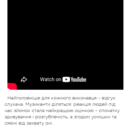
Найголовніше для кожного виконавця – відгук
слухача. Музиканти діляться: реакція людей під
час зйомок стала найкращою оцінкою – спочатку
здивування і розгубленість, а згодом усмішки та
сяючі від захвату очі.