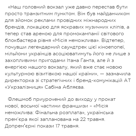
«Наш головний вокзал уже давно перестав бути
просто транзитним пунктом. Він був майданчиком
для зйомок реклами провідних міжнародних
брендів, локацією для яскравих музичних кліпів, а
тепер став ареною для промокампанії світового
блокбастера рівня «Місія неможлива». Відтепер,
почувши легендарний саундтрек цієї кіноепопеї,
мільйони українців асоціюватимуть його не лише з
захопливими пригодами Ітана Ганта, але й з
енергією нашого вокзалу, який вже стає новою
культурною візитівкою нашої країни», — зазначила
директорка зі стратегічних і бренд-комунікацій АТ
«Укрзалізниця» Сабіна Абляєва.
Флешмоб приурочений до виходу у прокат
нової, восьмої частини франшизи – «Місія
неможлива: Фінальна розплата», українська
прем’єра якої запланована на 22 травня.
Допремʼєрні покази 17 травня.