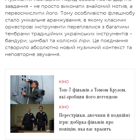
завдання – не просто виконати знайомий мотив, а
переосмислити його. Тому особливістю флешмобу
стало унікальне аранжування, в якому класичні
оркестрові інструменти переплелися з багатими
тембрами традиційних українських інструментів –
бандури, цимбал та колісної ліри. Це поєднання
створило абсолютно новий музичний контекст та
неповторне звучання.
КІНО
Топ-7 фільмів з Томом Крузом,
які зробили його легендою
КІНО
Перестрілки, злочини й подвійні
ігри: добірка фільмів про
поліцію, яка вас вразить