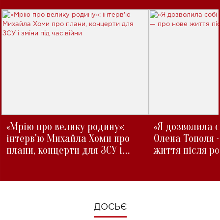
«Мрію про велику родину»:
«Я дозволила с
інтерв'ю Михайла Хоми про
Олена Тополя 
плани, концерти для ЗСУ і
життя після р
зміни під час війни
ДОСЬЄ