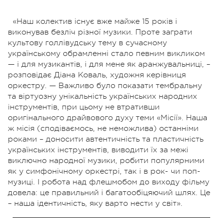
«Наш колектив існує вже майже 15 років і
виконував безліч різної музики. Проте заграти
культову голлівудську тему в сучасному
українському обрамленні стало певним викликом
— і для музикантів, і для мене як аранжувальниці, –
розповідає Діана Коваль, художня керівниця
оркестру. — Важливо було показати тембральну
та віртуозну унікальність українських народних
інструментів, при цьому не втративши
оригінального драйвового духу теми «Місії». Наша
ж місія (сподіваємось, не неможлива) останніми
роками – доносити автентичність та пластичність
українських інструментів, виводити їх за межі
виключно народної музики, робити популярними
як у симфонічному оркестрі, так і в рок- чи поп-
музиці. І робота над флешмобом до виходу фільму
довела: це правильний і багатообіцяючий шлях. Це
– наша ідентичність, яку варто нести у світ».