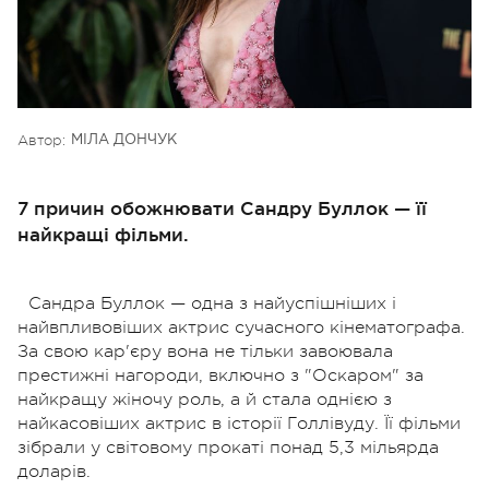
Автор:
МІЛА ДОНЧУК
7 причин обожнювати Сандру Буллок — її
найкращі фільми.
Сандра Буллок — одна з найуспішніших і
найвпливовіших актрис сучасного кінематографа.
За свою кар'єру вона не тільки завоювала
престижні нагороди, включно з "Оскаром" за
найкращу жіночу роль, а й стала однією з
найкасовіших актрис в історії Голлівуду. Її фільми
зібрали у світовому прокаті понад 5,3 мільярда
доларів.