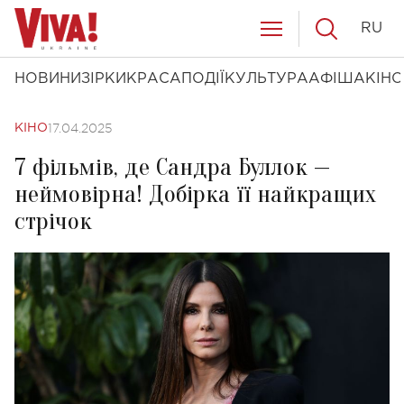
RU
НОВИНИ
ЗІРКИ
КРАСА
ПОДІЇ
КУЛЬТУРА
АФІША
КІНО
17.04.2025
КІНО
7 фільмів, де Сандра Буллок —
неймовірна! Добірка її найкращих
стрічок