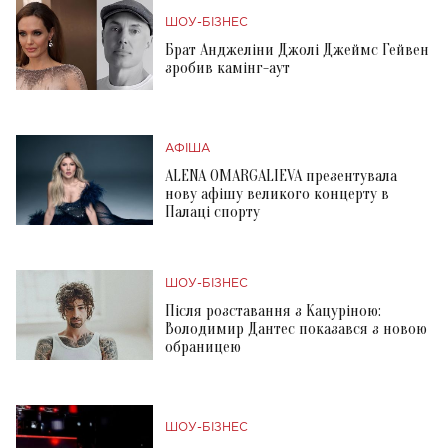
ШОУ-БІЗНЕС
Брат Анджеліни Джолі Джеймс Гейвен
зробив камінг-аут
АФІША
ALENA OMARGALIEVA презентувала
нову афішу великого концерту в
Палаці спорту
ШОУ-БІЗНЕС
Після розставання з Кацуріною:
Володимир Дантес показався з новою
обраницею
ШОУ-БІЗНЕС