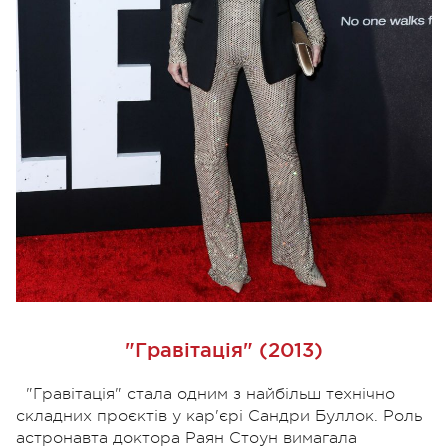
"Гравітація" (2013)
"Гравітація" стала одним з найбільш технічно
складних проєктів у кар'єрі Сандри Буллок. Роль
астронавта доктора Раян Стоун вимагала