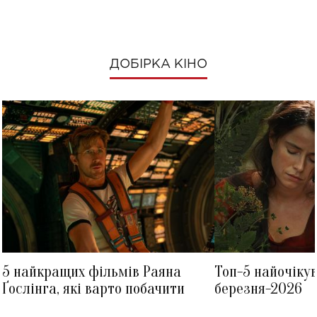
ДОБІРКА КІНО
5 найкращих фільмів Раяна
Топ-5 найочіку
Ґослінга, які варто побачити
березня-2026