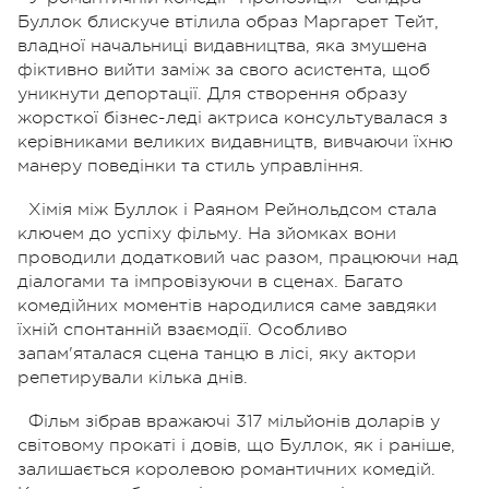
Буллок блискуче втілила образ Маргарет Тейт,
владної начальниці видавництва, яка змушена
фіктивно вийти заміж за свого асистента, щоб
уникнути депортації. Для створення образу
жорсткої бізнес-леді актриса консультувалася з
керівниками великих видавництв, вивчаючи їхню
манеру поведінки та стиль управління.
Хімія між Буллок і Раяном Рейнольдсом стала
ключем до успіху фільму. На зйомках вони
проводили додатковий час разом, працюючи над
діалогами та імпровізуючи в сценах. Багато
комедійних моментів народилися саме завдяки
їхній спонтанній взаємодії. Особливо
запам'яталася сцена танцю в лісі, яку актори
репетирували кілька днів.
Фільм зібрав вражаючі 317 мільйонів доларів у
світовому прокаті і довів, що Буллок, як і раніше,
залишається королевою романтичних комедій.