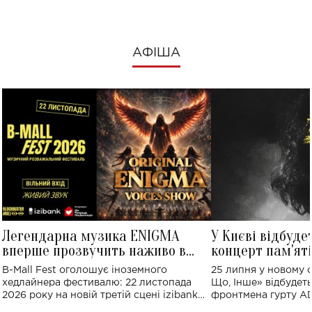
АФІША
Легендарна музика ENIGMA
У Києві відбуде
вперше прозвучить наживо в
концерт пам'ят
Україні: де відбудеться концерт
Клименка: понад
B-Mall Fest оголошує іноземного
25 липня у новому o
виконають пісн
хедлайнера фестивалю: 22 листопада
Що, Інше» відбудеть
2026 року на новій третій сцені izibank
фронтмена гурту A
stage відбудеться українська прем'єра
Клименка. Це буде 