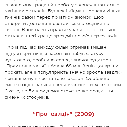
вікканських традицій і роботу з консультантами з
магічних ритуалів. Буллок і Кідман провели кілька
тижнів разом перед початком зйомок, щоб
створити достовірні сестринські стосунки на
екрані. Вони навіть практикували прості магічні
ритуали, щоб краще зрозуміти своїх персонажів.
Хоча під час виходу фільм отримав змішані
відгуки критиків, з часом він набув статусу
культового, особливо серед жіночої аудиторії.
"Практична магія" зібрала 68 мільйонів доларів у
прокаті, але її популярність значно зросла завдяки
домашньому відео та телепоказам. Особливо
високо оцінювалися сцени взаємодії між сестрами
Оуенс, де Буллок демонструє тонке розуміння
сімейних стосунків.
"Пропозиція" (2009)
У романтичній комедії "Пропозиція" Сандра