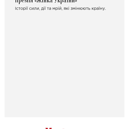
Премія «Жінка України»
Історії сили, дії та мрій, які змінюють країну.