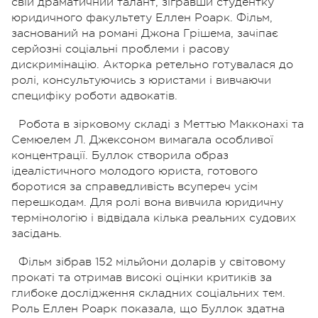
свій драматичний талант, зігравши студентку
юридичного факультету Еллен Роарк. Фільм,
заснований на романі Джона Грішема, зачіпає
серйозні соціальні проблеми і расову
дискримінацію. Акторка ретельно готувалася до
ролі, консультуючись з юристами і вивчаючи
специфіку роботи адвокатів.
Робота в зірковому складі з Меттью Макконахі та
Семюелем Л. Джексоном вимагала особливої
концентрації. Буллок створила образ
ідеалістичного молодого юриста, готового
боротися за справедливість всупереч усім
перешкодам. Для ролі вона вивчила юридичну
термінологію і відвідала кілька реальних судових
засідань.
Фільм зібрав 152 мільйони доларів у світовому
прокаті та отримав високі оцінки критиків за
глибоке дослідження складних соціальних тем.
Роль Еллен Роарк показала, що Буллок здатна