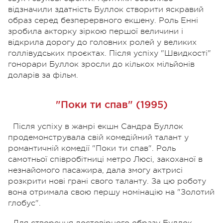
відзначили здатність Буллок створити яскравий
образ серед безперервного екшену. Роль Енні
зробила акторку зіркою першої величини і
відкрила дорогу до головних ролей у великих
голлівудських проєктах. Після успіху "Швидкості"
гонорари Буллок зросли до кількох мільйонів
доларів за фільм.
"Поки ти спав" (1995)
Після успіху в жанрі екшн Сандра Буллок
продемонструвала свій комедійний талант у
романтичній комедії "Поки ти спав". Роль
самотньої співробітниці метро Люсі, закоханої в
незнайомого пасажира, дала змогу актрисі
розкрити нові грані свого таланту. За цю роботу
вона отримала свою першу номінацію на "Золотий
глобус".
Для створення достовірного образу Буллок