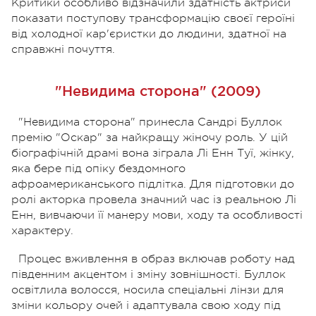
Критики особливо відзначили здатність актриси
показати поступову трансформацію своєї героїні
від холодної кар'єристки до людини, здатної на
справжні почуття.
"Невидима сторона" (2009)
"Невидима сторона" принесла Сандрі Буллок
премію "Оскар" за найкращу жіночу роль. У цій
біографічній драмі вона зіграла Лі Енн Туї, жінку,
яка бере під опіку бездомного
афроамериканського підлітка. Для підготовки до
ролі акторка провела значний час із реальною Лі
Енн, вивчаючи її манеру мови, ходу та особливості
характеру.
Процес вживлення в образ включав роботу над
південним акцентом і зміну зовнішності. Буллок
освітлила волосся, носила спеціальні лінзи для
зміни кольору очей і адаптувала свою ходу під