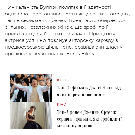
Унікальність Буллок полягає в її здатності
однаково переконливо грати як у легких комедіях,
так і в серйозних драмах. Вона часто обирає ролі
сильних, незалежних жінок, що зробило її
прикладом для багатьох глядачів. При цьому
актриса успішно поєднує акторську кар'єру з
продюсерською діяльністю, розвиваючи власну
продюсерську компанію Fortis Films.
КІНО
Топ-10 фільмів Джекі Чана, від
яких перехоплює подих
КІНО
Топ-7 ролей Дженни Ортеги:
серіали і фільми, які зробили її
мегапопулярною