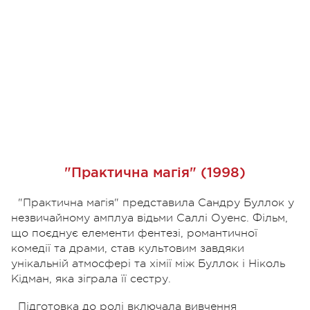
"Практична магія" (1998)
"Практична магія" представила Сандру Буллок у
незвичайному амплуа відьми Саллі Оуенс. Фільм,
що поєднує елементи фентезі, романтичної
комедії та драми, став культовим завдяки
унікальній атмосфері та хімії між Буллок і Ніколь
Кідман, яка зіграла її сестру.
Підготовка до ролі включала вивчення