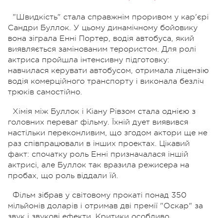
"Швидкість" стала справжнім проривом у кар'єрі
Сандри Буллок. У цьому динамічному бойовику
вона зіграла Енні Портер, водія автобуса, який
виявляється замінованим терористом. Для ролі
актриса пройшла інтенсивну підготовку:
навчилася керувати автобусом, отримала ліцензію
водія комерційного транспорту і виконала безліч
трюків самостійно.
Хімія між Буллок і Кіану Рівзом стала однією з
головних переваг фільму. Їхній дует виявився
настільки переконливим, що згодом актори ще не
раз співпрацювали в інших проектах. Цікавий
факт: спочатку роль Енні призначалася іншій
актрисі, але Буллок так вразила режисера на
пробах, що роль віддали їй.
Фільм зібрав у світовому прокаті понад 350
мільйонів доларів і отримав дві премії "Оскар" за
звук і звукові ефекти. Критики особливо