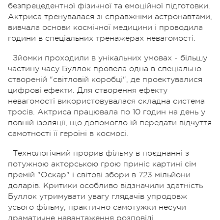
безпрецедентної фізичної та емоційної підготовки.
Актриса тренувалася зі справжніми астронавтами,
вивчала основи космічної медицини і проводила
години в спеціальних тренажерах невагомості.
Зйомки проходили в унікальних умовах - більшу
частину часу Буллок провела одна в спеціально
створеній "світловій коробці", де проектувалися
цифрові ефекти. Для створення ефекту
невагомості використовувалася складна система
тросів. Актриса працювала по 10 годин на день у
повній ізоляції, що допомогло їй передати відчуття
самотності її героїні в космосі.
Технологічний прорив фільму в поєднанні з
потужною акторською грою приніс картині сім
премій "Оскар" і світові збори в 723 мільйони
доларів. Критики особливо відзначили здатність
Буллок утримувати увагу глядачів упродовж
усього фільму, практично самотужки несучи
драматичне навантаження розповіді.