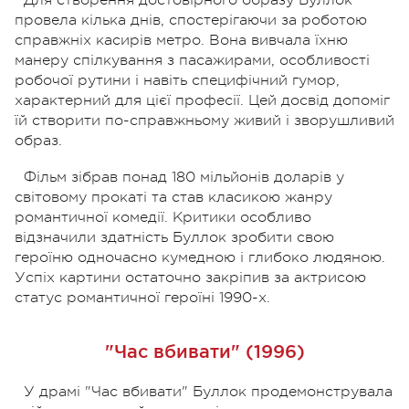
провела кілька днів, спостерігаючи за роботою
справжніх касирів метро. Вона вивчала їхню
манеру спілкування з пасажирами, особливості
робочої рутини і навіть специфічний гумор,
характерний для цієї професії. Цей досвід допоміг
їй створити по-справжньому живий і зворушливий
образ.
Фільм зібрав понад 180 мільйонів доларів у
світовому прокаті та став класикою жанру
романтичної комедії. Критики особливо
відзначили здатність Буллок зробити свою
героїню одночасно кумедною і глибоко людяною.
Успіх картини остаточно закріпив за актрисою
статус романтичної героїні 1990-х.
"Час вбивати" (1996)
У драмі "Час вбивати" Буллок продемонструвала