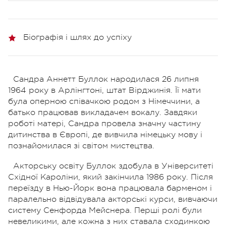
Біографія і шлях до успіху
Сандра Аннетт Буллок народилася 26 липня
1964 року в Арлінгтоні, штат Вірджинія. Її мати
була оперною співачкою родом з Німеччини, а
батько працював викладачем вокалу. Завдяки
роботі матері, Сандра провела значну частину
дитинства в Європі, де вивчила німецьку мову і
познайомилася зі світом мистецтва.
Акторську освіту Буллок здобула в Університеті
Східної Кароліни, який закінчила 1986 року. Після
переїзду в Нью-Йорк вона працювала барменом і
паралельно відвідувала акторські курси, вивчаючи
систему Сенфорда Мейснера. Перші ролі були
невеликими, але кожна з них ставала сходинкою