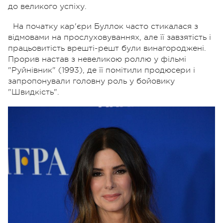
до великого успіху.
На початку кар'єри Буллок часто стикалася з
відмовами на прослуховуваннях, але її завзятість і
працьовитість врешті-решт були винагороджені.
Прорив настав з невеликою роллю у фільмі
"Руйнівник" (1993), де її помітили продюсери і
запропонували головну роль у бойовику
"Швидкість".